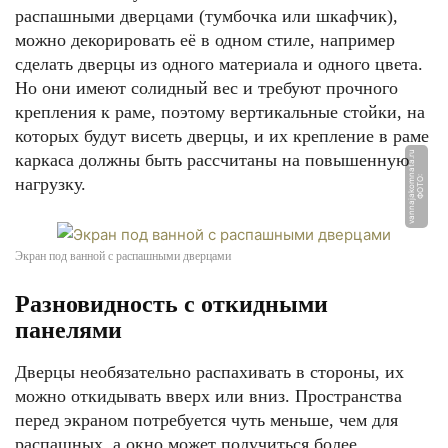
распашными дверцами (тумбочка или шкафчик),
можно декорировать её в одном стиле, например
сделать дверцы из одного материала и одного цвета.
Но они имеют солидный вес и требуют прочного
крепления к раме, поэтому вертикальные стойки, на
которых будут висеть дверцы, и их крепление в раме
u
каркаса должны быть рассчитаны на повышенную
нагрузку.
Ф
О
Т
О:
v
a
n
n
aj
a
k
o
m
n
a
t
a.
r
Экран под ванной с распашными дверцами
Разновидность с откидными
панелями
Дверцы необязательно распахивать в стороны, их
можно откидывать вверх или вниз. Пространства
перед экраном потребуется чуть меньше, чем для
распашных, а окно может получиться более