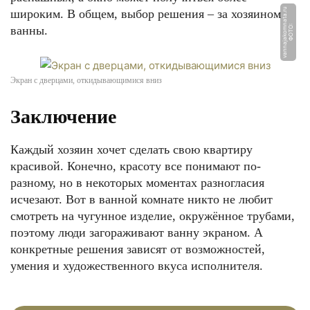
u
широким. В общем, выбор решения – за хозяином
ванны.
Ф
О
Т
О:
v
a
n
n
aj
a
k
o
m
n
a
t
a.
r
Экран с дверцами, откидывающимися вниз
Заключение
Каждый хозяин хочет сделать свою квартиру
красивой. Конечно, красоту все понимают по-
разному, но в некоторых моментах разногласия
исчезают. Вот в ванной комнате никто не любит
смотреть на чугунное изделие, окружённое трубами,
поэтому люди загораживают ванну экраном. А
конкретные решения зависят от возможностей,
умения и художественного вкуса исполнителя.