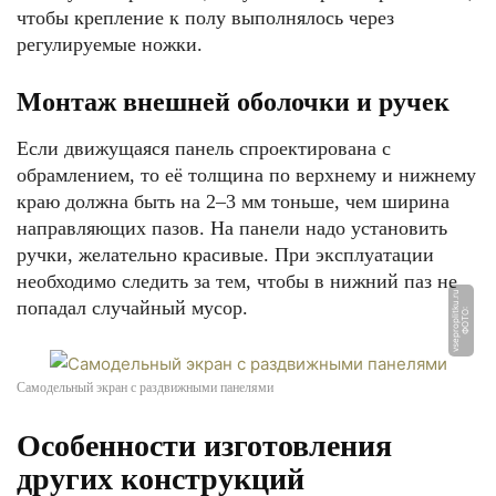
чтобы крепление к полу выполнялось через
регулируемые ножки.
Монтаж внешней оболочки и ручек
Если движущаяся панель спроектирована с
обрамлением, то её толщина по верхнему и нижнему
краю должна быть на 2–3 мм тоньше, чем ширина
направляющих пазов. На панели надо установить
ручки, желательно красивые. При эксплуатации
необходимо следить за тем, чтобы в нижний паз не
u
попадал случайный мусор.
Ф
О
Т
О:
v
s
e
p
r
o
pli
t
k
u.
r
Самодельный экран с раздвижными панелями
Особенности изготовления
других конструкций