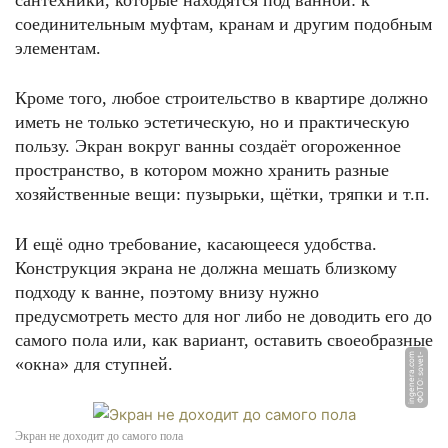
сантехники, которые находятся под ванной: к
соединительным муфтам, кранам и другим подобным
элементам.
Кроме того, любое строительство в квартире должно
иметь не только эстетическую, но и практическую
пользу. Экран вокруг ванны создаёт огороженное
пространство, в котором можно хранить разные
хозяйственные вещи: пузырьки, щётки, тряпки и т.п.
И ещё одно требование, касающееся удобства.
Конструкция экрана не должна мешать близкому
подходу к ванне, поэтому внизу нужно
предусмотреть место для ног либо не доводить его до
самого пола или, как вариант, оставить своеобразные
m
Ф
О
Т
О:
s
o
v
e
t
-
i
n
g
e
n
e
r
a.
c
o
«окна» для ступней.
Экран не доходит до самого пола