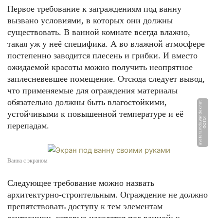
Первое требование к заграждениям под ванну
вызвано условиями, в которых они должны
существовать. В ванной комнате всегда влажно,
такая уж у неё специфика. А во влажной атмосфере
постепенно заводится плесень и грибки. И вместо
ожидаемой красоты можно получить неопрятное
заплесневевшее помещение. Отсюда следует вывод,
что применяемые для ограждения материалы
обязательно должны быть влагостойкими,
t
устойчивыми к повышенной температуре и её
Ф
О
Т
О:
a
v
a
t
a
r
s.
m
d
s.
y
a
n
d
e
x.
n
e
перепадам.
Ванна с экраном
Следующее требование можно назвать
архитектурно-строительным. Ограждение не должно
препятствовать доступу к тем элементам