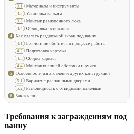
3.1
Материалы и инструменты
3.2
Установка каркаса
3.3
Монтаж ревизионного люка
3.4
Облицовка основания
4
Как сделать раздвижной экран под ванну
4.1
Без чего не обойтись в процессе работы
4.2
Подготовка чертежа
4.3
Сборка каркаса
4.4
Монтаж внешней оболочки и ручек
5
Особенности изготовления других конструкций
5.1
Вариант с распашными дверями
5.2
Разновидность с откидными панелями
6
Заключение
Требования к заграждениям под
ванну