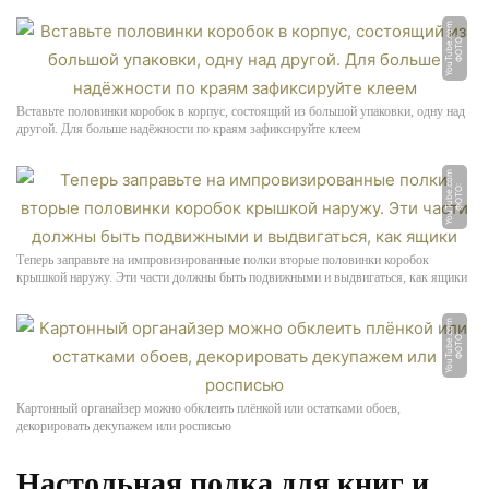
m
Ф
О
Т
О:
Y
o
u
T
u
b
e.
c
o
Вставьте половинки коробок в корпус, состоящий из большой упаковки, одну над
другой. Для больше надёжности по краям зафиксируйте клеем
m
Ф
О
Т
О:
Y
o
u
T
u
b
e.
c
o
Теперь заправьте на импровизированные полки вторые половинки коробок
крышкой наружу. Эти части должны быть подвижными и выдвигаться, как ящики
m
Ф
О
Т
О:
Y
o
u
T
u
b
e.
c
o
Картонный органайзер можно обклеить плёнкой или остатками обоев,
декорировать декупажем или росписью
Настольная полка для книг и