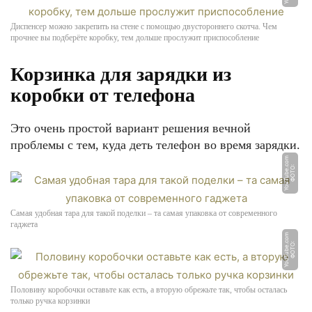
Диспенсер можно закрепить на стене с помощью двустороннего скотча. Чем
прочнее вы подберёте коробку, тем дольше прослужит приспособление
Корзинка для зарядки из
коробки от телефона
Это очень простой вариант решения вечной
проблемы с тем, куда деть телефон во время зарядки.
m
Ф
О
Т
О:
Y
o
u
T
u
b
e.
c
o
Самая удобная тара для такой поделки – та самая упаковка от современного
гаджета
m
Ф
О
Т
О:
Y
o
u
T
u
b
e.
c
o
Половину коробочки оставьте как есть, а вторую обрежьте так, чтобы осталась
только ручка корзинки