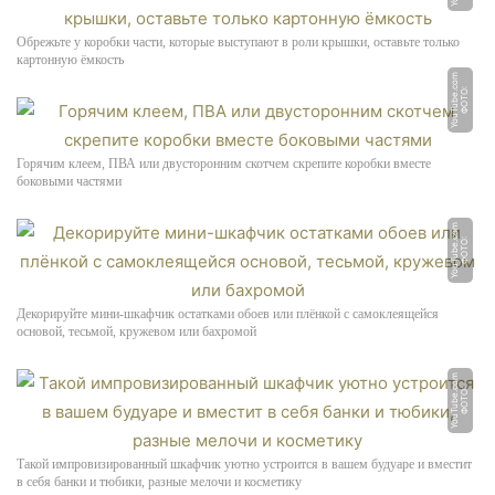
Обрежьте у коробки части, которые выступают в роли крышки, оставьте только
картонную ёмкость
m
Ф
О
Т
О:
Y
o
u
T
u
b
e.
c
o
Горячим клеем, ПВА или двусторонним скотчем скрепите коробки вместе
боковыми частями
m
Ф
О
Т
О:
Y
o
u
T
u
b
e.
c
o
Декорируйте мини-шкафчик остатками обоев или плёнкой с самоклеящейся
основой, тесьмой, кружевом или бахромой
m
Ф
О
Т
О:
Y
o
u
T
u
b
e.
c
o
Такой импровизированный шкафчик уютно устроится в вашем будуаре и вместит
в себя банки и тюбики, разные мелочи и косметику