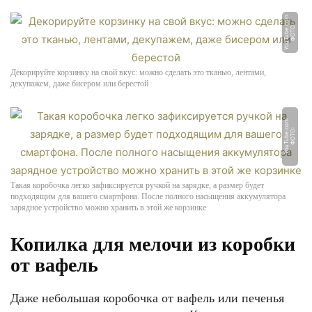
m
Ф
О
Т
О:
Y
o
u
T
u
b
e.
c
o
Декорируйте корзинку на свой вкус: можно сделать это тканью, лентами,
декупажем, даже бисером или берестой
m
Ф
О
Т
О:
Y
o
u
T
u
b
e.
c
o
Такая коробочка легко зафиксируется ручкой на зарядке, а размер будет
подходящим для вашего смартфона. После полного насыщения аккумулятора
зарядное устройство можно хранить в этой же корзинке
Копилка для мелочи из коробки
от вафель
Даже небольшая коробочка от вафель или печенья