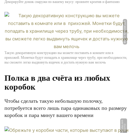
Декорируйте домик снаружи по вашему вкусу: проявите креатив и фантазию
ФОТО: YouTube.com
Такую декоративную конструкцию вы можете поставить в комнате или в
прихожей. Монетки будут попадать в хранилище через трубу, при необходимости,
вы сможете легко выдвинуть ящичек и достать нужную вам мелочь
Полка в два счёта из любых
коробок
Чтобы сделать такую небольшую полочку,
потребуется всего лишь пара одинаковых по размеру
коробок и пара минут вашего времени
m
Ф
О
Т
О:
Y
o
u
T
u
b
e.
c
o