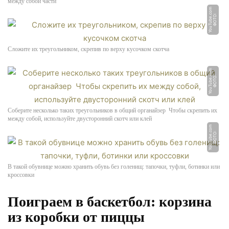
между собой части
m
Ф
О
Т
О:
Y
o
u
T
u
b
e.
c
o
Сложите их треугольником, скрепив по верху кусочком скотча
m
Ф
О
Т
О:
Y
o
u
T
u
b
e.
c
o
Соберите несколько таких треугольников в общий органайзер Чтобы скрепить их
между собой, используйте двусторонний скотч или клей
m
Ф
О
Т
О:
Y
o
u
T
u
b
e.
c
o
В такой обувнице можно хранить обувь без голенищ: тапочки, туфли, ботинки или
кроссовки
Поиграем в баскетбол: корзина
из коробки от пиццы