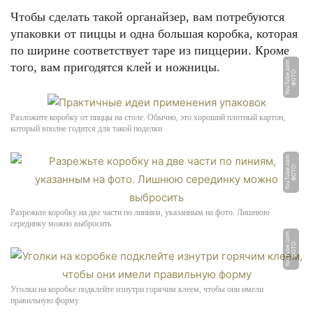
Чтобы сделать такой органайзер, вам потребуются
упаковки от пиццы и одна большая коробка, которая
по ширине соответствует таре из пиццерии. Кроме
m
того, вам пригодятся клей и ножницы.
Ф
О
Т
О:
Y
o
u
T
u
b
e.
c
o
Разложите коробку от пиццы на столе. Обычно, это хороший плотный картон,
который вполне годится для такой поделки
m
Ф
О
Т
О:
Y
o
u
T
u
b
e.
c
o
Разрежьте коробку на две части по линиям, указанным на фото. Лишнюю
серединку можно выбросить
m
Ф
О
Т
О:
Y
o
u
T
u
b
e.
c
o
Уголки на коробке подклейте изнутри горячим клеем, чтобы они имели
правильную форму