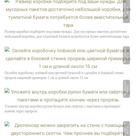
m
Ф
О
Т
О:
Y
o
u
T
u
b
e.
c
o
Размер коробки подберите под ваши нужды. Для мусорных пакетов достаточно
небольшой коробки, для туалетной бумаги потребуется более вместительная тара
m
Ф
О
Т
О:
Y
o
u
T
u
b
e.
c
o
Оклейте коробочку плёнкой или цветной бумагой и сделайте в боковой стенке
прорезь шириной примерно 1 см и длиной около 15 см
m
Ф
О
Т
О:
Y
o
u
T
u
b
e.
c
o
Уложите внутрь коробки рулон бумаги или свёрток с пакетами и протащите
кончик через прорезь
m
Ф
О
Т
О:
Y
o
u
T
u
b
e.
c
o