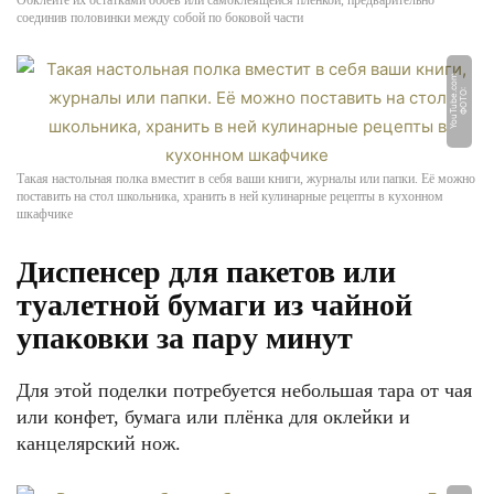
Обклейте их остатками обоев или самоклеящейся плёнкой, предварительно
соединив половинки между собой по боковой части
m
Ф
О
Т
О:
Y
o
u
T
u
b
e.
c
o
Такая настольная полка вместит в себя ваши книги, журналы или папки. Её можно
поставить на стол школьника, хранить в ней кулинарные рецепты в кухонном
шкафчике
Диспенсер для пакетов или
туалетной бумаги из чайной
упаковки за пару минут
Для этой поделки потребуется небольшая тара от чая
или конфет, бумага или плёнка для оклейки и
канцелярский нож.