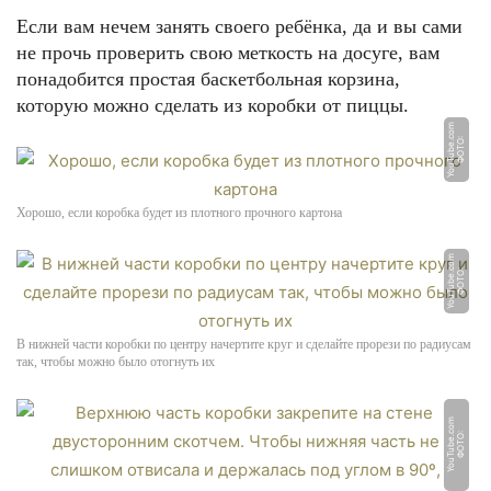
Если вам нечем занять своего ребёнка, да и вы сами
не прочь проверить свою меткость на досуге, вам
понадобится простая баскетбольная корзина,
которую можно сделать из коробки от пиццы.
m
Ф
О
Т
О:
Y
o
u
T
u
b
e.
c
o
Хорошо, если коробка будет из плотного прочного картона
m
Ф
О
Т
О:
Y
o
u
T
u
b
e.
c
o
В нижней части коробки по центру начертите круг и сделайте прорези по радиусам
так, чтобы можно было отогнуть их
m
Ф
О
Т
О:
Y
o
u
T
u
b
e.
c
o