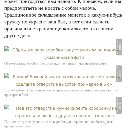
может пригодиться вам надолго. К примеру, если вы
предпочитаете не носить с собой мелочь.
Традиционное складывание монеток в какую-нибудь
кружку не украсит ваш быт, а вот если сделать
оригинальное хранилище-копилку, то это совсем
другое дело.
m
Ф
О
Т
О:
Y
o
u
T
u
b
e.
c
o
Обрежьте верх коробки треугольником по линиям, указанным на фото
m
Ф
О
Т
О:
Y
o
u
T
u
b
e.
c
o
В узкой боковой части внизу канцелярским ножом сделайте отверстие высотой
примерно в 5 см
m
Ф
О
Т
О:
Y
o
u
T
u
b
e.
c
o
Под это отверстие нужно склеить коробочку из тарного или любого другого
прочного картона