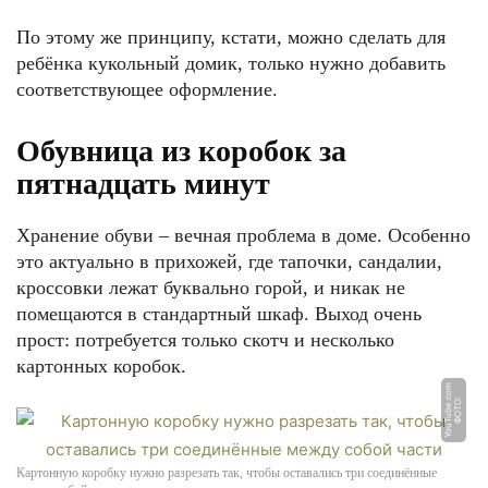
По этому же принципу, кстати, можно сделать для
ребёнка кукольный домик, только нужно добавить
соответствующее оформление.
Обувница из коробок за
пятнадцать минут
Хранение обуви – вечная проблема в доме. Особенно
это актуально в прихожей, где тапочки, сандалии,
кроссовки лежат буквально горой, и никак не
помещаются в стандартный шкаф. Выход очень
прост: потребуется только скотч и несколько
картонных коробок.
m
Ф
О
Т
О:
Y
o
u
T
u
b
e.
c
o
Картонную коробку нужно разрезать так, чтобы оставались три соединённые