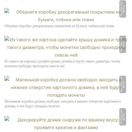
m
Ф
О
Т
О:
Y
o
u
T
u
b
e.
c
o
Оберните коробку декоративным покрытием из бумаги, плёнки или ткани
m
Ф
О
Т
О:
Y
o
u
T
u
b
e.
c
o
Из такого же картона сделайте крышу домика и трубу такого диаметра, чтобы
монетки свободно проходили сквозь неё
m
Ф
О
Т
О:
Y
o
u
T
u
b
e.
c
o
Маленькая коробка должна свободно заходить в нижнее отверстие картонного
домика, в неё будут попадать монеты
m
Ф
О
Т
О:
Y
o
u
T
u
b
e.
c
o