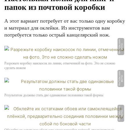
папок из почтовой коробки
А этот вариант потребует от вас только одну коробку
и материал для оклейки. Из инструментов вам
потребуется только острый канцелярский нож.
m
Ф
О
Т
О:
Y
o
u
T
u
b
e.
c
o
Разрежьте коробку наискосок по линии, отмеченной на фото. Это не сложно
сделать ножом
m
Ф
О
Т
О:
Y
o
u
T
u
b
e.
c
o
Результатом должны стать две одинаковые половинки такой формы
m
Ф
О
Т
О:
Y
o
u
T
u
b
e.
c
o