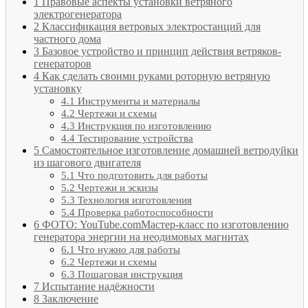
1
Правовые аспекты установки ветряного
электрогенератора
2
Классификация ветровых электростанций для
частного дома
3
Базовое устройство и принцип действия ветряков-
генераторов
4
Как сделать своими руками роторную ветряную
установку
4.1
Инструменты и материалы
4.2
Чертежи и схемы
4.3
Инструкция по изготовлению
4.4
Тестирование устройства
5
Самостоятельное изготовление домашней ветродуйки
из шагового двигателя
5.1
Что подготовить для работы
5.2
Чертежи и эскизы
5.3
Технология изготовления
5.4
Проверка работоспособности
6
ФОТО: YouTube.comМастер-класс по изготовлению
генератора энергии на неодимовых магнитах
6.1
Что нужно для работы
6.2
Чертежи и схемы
6.3
Пошаговая инструкция
7
Испытание надёжности
8
Заключение