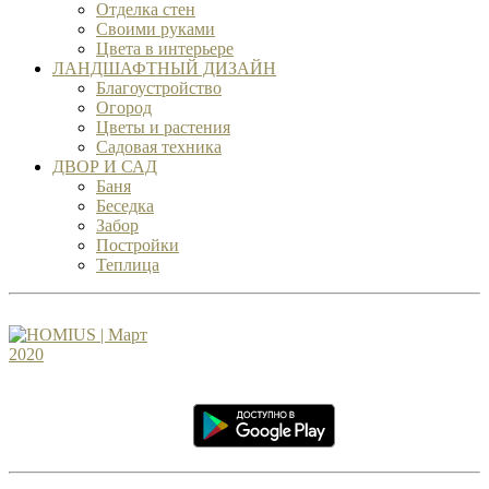
Отделка стен
Своими руками
Цвета в интерьере
ЛАНДШАФТНЫЙ ДИЗАЙН
Благоустройство
Огород
Цветы и растения
Садовая техника
ДВОР И САД
Баня
Беседка
Забор
Постройки
Теплица
ЖУРНАЛ HOMIUS
Идеи и предложения отправляйте
на
info@homius.ru