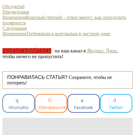
Обсудить
6
Предыдущая
Инженерия
Красный-чёрный – плюс-минус: как определить
полярность
Следующая
Инженерия
Требования к котельным в частном доме
Яндекс.Дзен
ПОДПИСЫВАЙТЕСЬ
на наш канал в
,
чтобы ничего не пропустить!
ПОНРАВИЛАСЬ СТАТЬЯ?
Сохраните, чтобы не
потерять!
VKontakte
Odnoklassniki
Facebook
Twitter