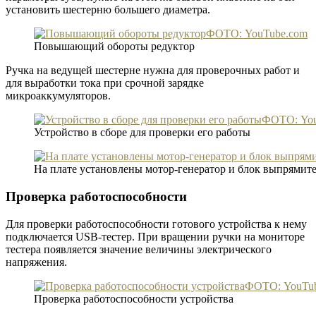
установить шестерню большего диаметра.
ФОТО: YouTube.com
Повышающий обороты редуктор
Ручка на ведущей шестерне нужна для проверочных работ и
для выработки тока при срочной зарядке
микроаккумуляторов.
ФОТО: You
Устройство в сборе для проверки его работы
На плате установлены мотор-генератор и блок выпрямит
Проверка работоспособности
Для проверки работоспособности готового устройства к нему
подключается USB-тестер. При вращении ручки на мониторе
тестера появляется значение величины электрического
напряжения.
ФОТО: YouTu
Проверка работоспособности устройства