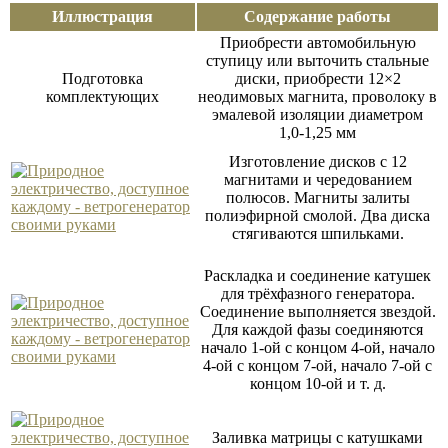
Иллюстрация
Содержание работы
Приобрести автомобильную
ступицу или выточить стальные
Подготовка
диски, приобрести 12×2
комплектующих
неодимовых магнита, проволоку в
эмалевой изоляции диаметром
1,0-1,25 мм
Изготовление дисков с 12
магнитами и чередованием
полюсов. Магниты залиты
полиэфирной смолой. Два диска
стягиваются шпильками.
Раскладка и соединение катушек
для трёхфазного генератора.
Coeдинение выполняется звездой.
Для кaждoй фaзы coeдиняютcя
начало 1-ой с концом 4-ой, начало
4-ой с концом 7-ой, начало 7-ой с
концом 10-ой и т. д.
Заливка матрицы с катушками