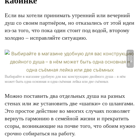
кабинке
Если вы хотели принимать утренний или вечерний
душ со своим партнёром, но отказались от этой идеи
из-за того, что пока один стоит под водой, второму
холодно – исправляйте ситуацию.
u
Ф
О
Т
О:
c
d
n.
a
m
z
u.
r
Выбирайте в магазине удобную для вас конструкцию двойного душа – в нём
может быть одна основная и одна съёмная лейка или две съёмных
Можно поставить два отдельных душа на разных
стенах или же установить две «шапки» со шлангами.
Это простое действие во многих случаях позволяет
вернуть гармонию в семейной жизни и прекратить
ссоры, возникающие на почве того, что обоим нужно
срочно собираться на работу.