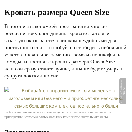
Кровать размера Queen Size
В погоне за экономией пространства многие
россияне покупают диваны-кровати, которые
зачастую оказываются слишком неудобными для
постоянного сна. Попробуйте освободить небольшой
участок в квартире, заменив громоздкие шкафы на
комоды, и поставьте кровать размера Queen Size –
ваш сон сразу станет лучше, и вы не будете ударять
супруга локтями во сне.
u
Ф
О
Т
О:
a
m
e
ri
c
a
n
f
u
r
ni
t
u
r
e.
r
Выбирайте понравившуюся вам модель – с изголовьем или без него – и
приобретите несколько самых больших комплектов постельного белья