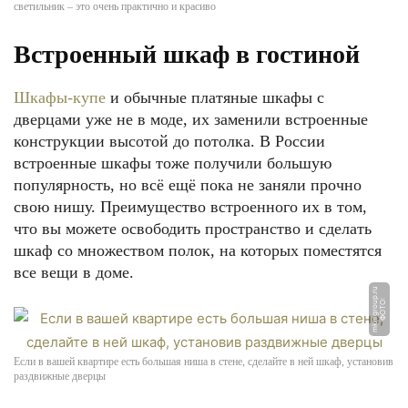
светильник – это очень практично и красиво
Встроенный шкаф в гостиной
Шкафы-купе
и обычные платяные шкафы с
дверцами уже не в моде, их заменили встроенные
конструкции высотой до потолка. В России
встроенные шкафы тоже получили большую
популярность, но всё ещё пока не заняли прочно
свою нишу. Преимущество встроенного их в том,
что вы можете освободить пространство и сделать
шкаф со множеством полок, на которых поместятся
все вещи в доме.
u
Ф
О
Т
О:
m
k
m
g
r
o
u
p.
r
Если в вашей квартире есть большая ниша в стене, сделайте в ней шкаф, установив
раздвижные дверцы