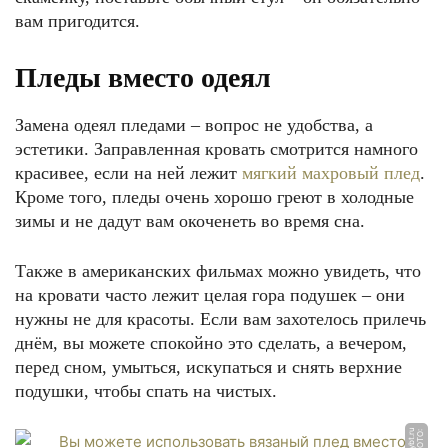
вам пригодится.
Пледы вместо одеял
Замена одеял пледами – вопрос не удобства, а
эстетики. Заправленная кровать смотрится намного
красивее, если на ней лежит
мягкий махровый плед
.
Кроме того, пледы очень хорошо греют в холодные
зимы и не дадут вам окоченеть во время сна.
Также в американских фильмах можно увидеть, что
на кровати часто лежит целая гора подушек – они
нужны не для красоты. Если вам захотелось прилечь
днём, вы можете спокойно это сделать, а вечером,
перед сном, умыться, искупаться и снять верхние
подушки, чтобы спать на чистых.
u
Ф
О
Т
О:
r
a
y
b
t.
r