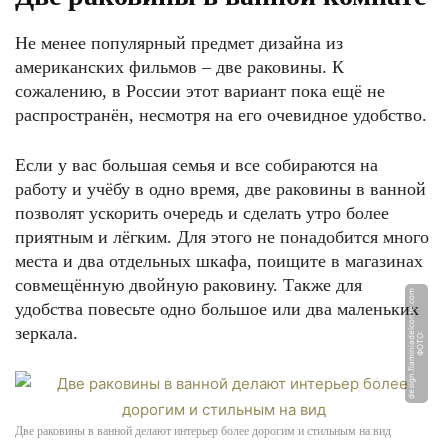
Не менее популярный предмет дизайна из
американских фильмов – две раковины. К
сожалению, в России этот вариант пока ещё не
распространён, несмотря на его очевидное удобство.
Если у вас большая семья и все собираются на
работу и учёбу в одно время, две раковины в ванной
позволят ускорить очередь и сделать утро более
приятным и лёгким. Для этого не понадобится много
места и два отдельных шкафа, поищите в магазинах
совмещённую двойную раковину. Также для
m
удобства повесьте одно большое или два маленьких
зеркала.
Ф
О
Т
О:
d
e
si
g
n.
fl
a
mi
ni
a
d
el
c
o
n
t
e.
c
o
Две раковины в ванной делают интерьер более дорогим и стильным на вид