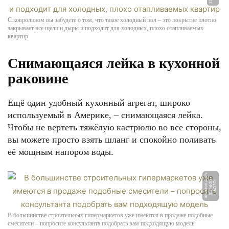
С ковролином вы забудете о том, что такое холодный пол – это покрытие плотно
закрывает все щели и дыры и подходит для холодных, плохо отапливаемых
квартир
Снимающаяся лейка в кухонной
раковине
Ещё один удобный кухонный агрегат, широко
используемый в Америке, – снимающаяся лейка.
Чтобы не вертеть тяжёлую кастрюлю во все стороны,
вы можете просто взять шланг и спокойно поливать
её мощным напором воды.
m
-
o
Ф
О
Т
О:
m.
m
e
di
a
a
m
a
z
o
n.
c
В большинстве строительных гипермаркетов уже имеются в продаже подобные
смесители – попросите консультанта подобрать вам подходящую модель