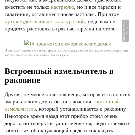
вместить не только
кастрюлю
, но и все тарелки и
салатники, оставшиеся после застолья. При этом
кухня будет выглядеть аккуратной
, ведь вам не
u
придётся расставлять грязные тарелки на столе.
Ф
О
Т
О:
ki
t
c
h
e
n
r
e
m
o
n
t.
r
В глубокой раковине вы без труда помоете даже самую большую сковородку или
кастрюлю и не зальёте водой пол на кухне
Встроенный измельчитель в
раковине
Другая, не менее полезная вещь, которая есть во всех
американских домах без исключения –
кухонный
измельчитель
, который устанавливается в раковину.
Некоторое время назад этот прибор стоил очень
дорого, но теперь ситуация меняется, люди стремятся
заботиться об окружающей среде и сокращать