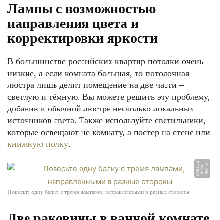
Лампы с возможностью
направления цвета и
корректировки яркости
В большинстве российских квартир потолки очень
низкие, а если комната большая, то потолочная
люстра лишь делит помещение на две части –
светлую и тёмную. Вы можете решить эту проблему,
добавив к обычной люстре несколько локальных
источников света. Также используйте светильники,
которые освещают не комнату, а постер на стене или
книжную полку
.
a
Ф
О
Т
О:
li
nij
a
-
s
vi
tl
a.
u
Повесьте одну балку с тремя лампами, направленными в разные стороны
Две раковины в ванной комнате