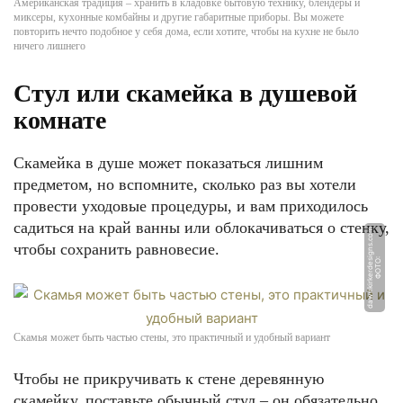
Американская традиция – хранить в кладовке бытовую технику, блендеры и
миксеры, кухонные комбайны и другие габаритные приборы. Вы можете
повторить нечто подобное у себя дома, если хотите, чтобы на кухне не было
ничего лишнего
Стул или скамейка в душевой
комнате
Скамейка в душе может показаться лишним
предметом, но вспомните, сколько раз вы хотели
провести уходовые процедуры, и вам приходилось
садиться на край ванны или облокачиваться о стенку,
m
чтобы сохранить равновесие.
Ф
О
Т
О:
d
a
w
n
ki
r
k
e
r
d
e
si
g
n
s.
c
o
Скамья может быть частью стены, это практичный и удобный вариант
Чтобы не прикручивать к стене деревянную
скамейку, поставьте обычный стул – он обязательно