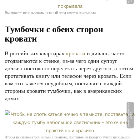
Вы можете использовать вязаный плед вместо покрывала
Тумбочки с обеих сторон
кровати
В российских квартирах
кровати
и диваны часто
отодвигаются к стенке, из-за чего один супруг
должен постоянно перелезать через другого, а потом
протягивать книгу или телефон через кровать. Если
вам это кажется неудобным, поставьте с каждой
стороны кровати тумбочки, как в американских
домах.
m
Ф
О
Т
О:
p
r
el
a
mi
n
t
e
ri
o
r
s.
c
o
Чтобы не спотыкаться ночью в темноте, поставьте на каждую тумбу небольшой