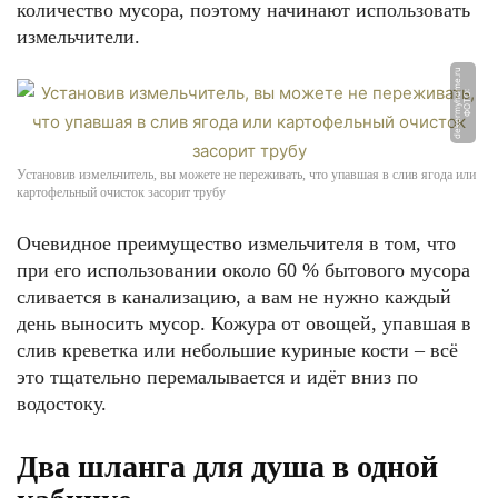
количество мусора, поэтому начинают использовать
измельчители.
u
Ф
О
Т
О:
d
e
k
o
r
m
y
h
o
m
e.
r
Установив измельчитель, вы можете не переживать, что упавшая в слив ягода или
картофельный очисток засорит трубу
Очевидное преимущество измельчителя в том, что
при его использовании около 60 % бытового мусора
сливается в канализацию, а вам не нужно каждый
день выносить мусор. Кожура от овощей, упавшая в
слив креветка или небольшие куриные кости – всё
это тщательно перемалывается и идёт вниз по
водостоку.
Два шланга для душа в одной