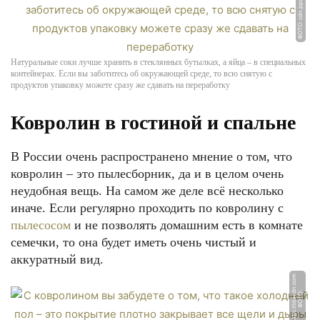
ФОТО: cdn.ppcorn.com
Натуральные соки лучше хранить в стеклянных бутылках, а яйца – в специальных
контейнерах. Если вы заботитесь об окружающей среде, то всю снятую с
продуктов упаковку можете сразу же сдавать на переработку
Ковролин в гостиной и спальне
В России очень распространено мнение о том, что
ковролин – это пылесборник, да и в целом очень
неудобная вещь. На самом же деле всё несколько
иначе. Если регулярно проходить по ковролину с
пылесосом
и не позволять домашним есть в комнате
семечки, то она будет иметь очень чистый и
аккуратный вид.
m
Ф
О
Т
О:
s
t
a
ti
c.
til
d
a
c
d
n.
c
o