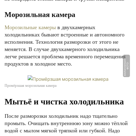
Морозильная камера
Морозильные камеры
в двухкамерных
холодильниках бывают встроенные и автономного
исполнения. Технология разморозки от этого не
меняется. В случае двухкамерного холодильника
легче решается проблема временного перемещения
u
продуктов в холодное место.
Ф
О
Т
О:
ki
t
c
h
e
n
r
e
m
o
n
t.
r
Промёрзшая морозильная камера
Мытьё и чистка холодильника
После разморозки холодильник надо тщательно
промыть. Очищать внутреннюю зону можно тёплой
водой с мылом мягкой тряпкой или губкой. Надо