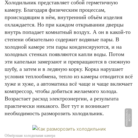
Холодильник представляет собой герметичную
камеру. Благодаря физическим процессам,
происходящим в нём, внутренний объём изделия
охлаждается. Но при каждом открывании дверцы
внутрь попадает комнатный воздух. А он в какой-то
степени обязательно содержит водяные пары. В
холодной камере эти пары конденсируются, и на
холодных стенках появляются капли воды. Потом
эти капельки замерзают и превращаются в снежную
шубу, а затем и в ледяную корку. Корка нарушает
условия теплообмена, тепло из камеры отводится всё
хуже и хуже, а автоматика всё чаще и чаще включает
компрессор, чтобы добиться желаемого холода.
Возрастает расход электроэнергии, а результата
практически никакого. Вот тут и возникает
u
необходимость разморозить холодильник.
Ф
О
Т
О:
m
e
di
a
s
u
b
s.
r
Обмёрзшая холодильная камера