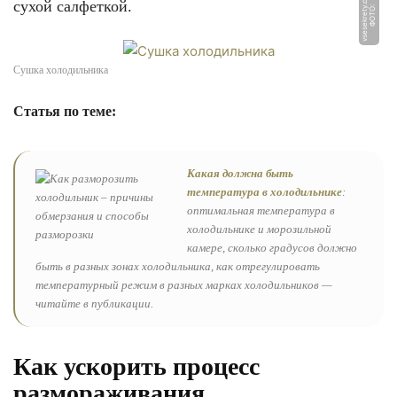
m
сухой салфеткой.
Ф
О
Т
О:
v
s
e
s
e
k
r
e
t
y.
c
o
Сушка холодильника
Статья по теме:
Какая должна быть
температура в холодильнике
:
оптимальная температура в
холодильнике и морозильной
камере, сколько градусов должно
быть в разных зонах холодильника, как отрегулировать
температурный режим в разных марках холодильников —
читайте в публикации.
Как ускорить процесс
размораживания