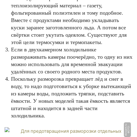
теплоизолирующий материал – газету,
фольгированный полиэтилен и тому подобное.
Вместе с продуктами необходимо укладывать
куски заранее заготовленного льда. А потом все
свёртки стоит укутать одеялом. Существуют для
этой цели термосумки и термопакеты.
Если в двухкамерном холодильнике
размораживать камеры поочерёдно, то одну из них
можно использовать для временной эвакуации
удалённых со своего родного места продуктов.
Поскольку разморозка превращает лёд и снег в
воду, то надо подготовиться к уборке вытекающей
из камеры воды, подложить тряпки, подставить
ёмкости. У новых моделей такая ёмкость является
штатной и находится в задней части
холодильника.
u
Ф
О
Т
О:
d
o
s
y
a
m.
r