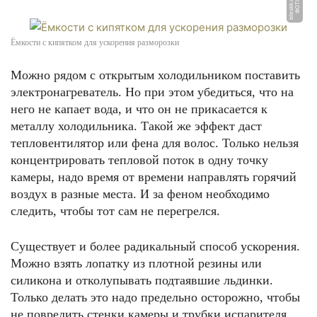
m
Ф
О
Т
О:
bl
e
s
k
k.
c
o
Ёмкости с кипятком для ускорения разморозки
Можно рядом с открытым холодильником поставить
электронагреватель. Но при этом убедиться, что на
него не капает вода, и что он не прикасается к
металлу холодильника. Такой же эффект даст
тепловентилятор или фена для волос. Только нельзя
концентрировать тепловой поток в одну точку
камеры, надо время от времени направлять горячий
воздух в разные места. И за феном необходимо
следить, чтобы тот сам не перегрелся.
Существует и более радикальный способ ускорения.
Можно взять лопатку из плотной резины или
силикона и отколупывать подтаявшие льдинки.
Только делать это надо предельно осторожно, чтобы
не повредить стенки камеры и трубки испарителя.