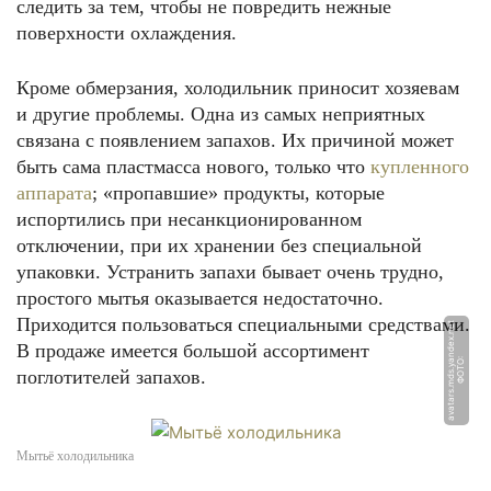
следить за тем, чтобы не повредить нежные
поверхности охлаждения.
Кроме обмерзания, холодильник приносит хозяевам
и другие проблемы. Одна из самых неприятных
связана с появлением запахов. Их причиной может
быть сама пластмасса нового, только что
купленного
аппарата
; «пропавшие» продукты, которые
испортились при несанкционированном
отключении, при их хранении без специальной
упаковки. Устранить запахи бывает очень трудно,
простого мытья оказывается недостаточно.
Приходится пользоваться специальными средствами.
t
В продаже имеется большой ассортимент
Ф
О
Т
О:
a
v
a
t
a
r
s.
m
d
s.
y
a
n
d
e
x.
n
e
поглотителей запахов.
Мытьё холодильника