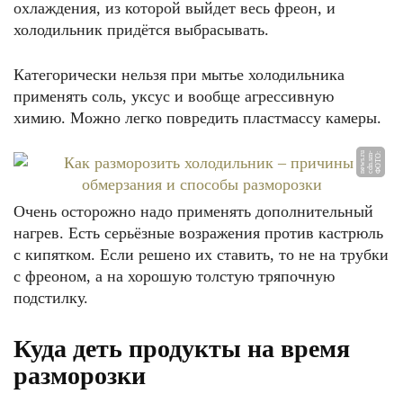
охлаждения, из которой выйдет весь фреон, и
холодильник придётся выбрасывать.
Категорически нельзя при мытье холодильника
применять соль, уксус и вообще агрессивную
химию. Можно легко повредить пластмассу камеры.
u
Ф
О
Т
О:
c
d
n.
s
m
-
n
e
w
s.
r
Очень осторожно надо применять дополнительный
нагрев. Есть серьёзные возражения против кастрюль
с кипятком. Если решено их ставить, то не на трубки
с фреоном, а на хорошую толстую тряпочную
подстилку.
Куда деть продукты на время
разморозки