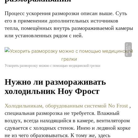
Процесс ускорения разморозки описан выше. Суть
его в применении дополнительных источников
тепла, помещённых внутрь размораживаемой камеры
или установленных рядом с ней.
u
Ф
О
Т
О:
d
o
s
y
a
m.
r
Ускорить разморозку можно с помощью медицинской грелки
Нужно ли размораживать
холодильник Ноу Фрост
Холодильникам, оборудованным системой No Frost
,
специальная разморозка не требуется. Влажный
воздух, всегда находящийся в камере, вентилятором
сдувается с холодных стенок. Инею и ледяной корке
не из чего образовываться. К тому же, здесь