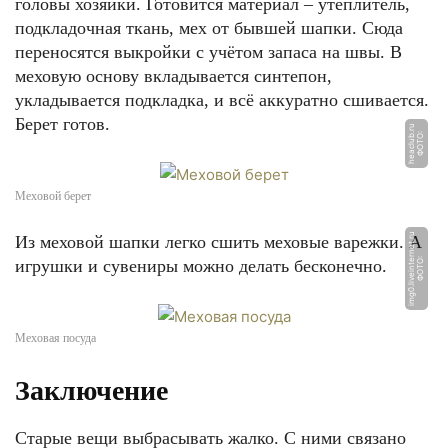
головы хозяйки. Готовится материал – утеплитель,
подкладочная ткань, мех от бывшей шапки. Сюда
переносятся выкройки с учётом запаса на швы. В
меховую основу вкладывается синтепон,
укладывается подкладка, и всё аккуратно сшивается.
Берет готов.
u
Ф
О
Т
О:
h
e
a
cl
u
b.
r
Меховой берет
u
Из меховой шапки легко сшить меховые варежки. А
игрушки и сувениры можно делать бесконечно.
Ф
О
Т
О:
i
m
g
0.li
v
ei
n
t
e
r
n
e
t.
r
Меховая посуда
Заключение
Старые вещи выбрасывать жалко. С ними связано