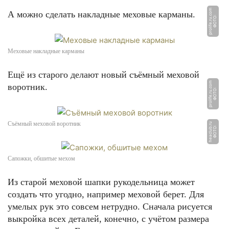
m
А можно сделать накладные меховые карманы.
Ф
О
Т
О:
p
r
oli
f
e.
r
u.
c
o
Меховые накладные карманы
Ещё из старого делают новый съёмный меховой
m
воротник.
Ф
О
Т
О:
p
r
oli
f
e.
r
u.
c
o
Съёмный меховой воротник
u
Ф
О
Т
О:
h
e
a
cl
u
b.
r
Сапожки, обшитые мехом
Из старой меховой шапки рукодельница может
создать что угодно, например меховой берет. Для
умелых рук это совсем нетрудно. Сначала рисуется
выкройка всех деталей, конечно, с учётом размера