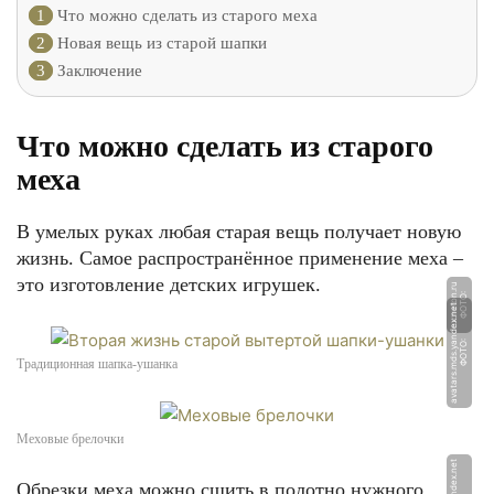
1
Что можно сделать из старого меха
2
Новая вещь из старой шапки
3
Заключение
Что можно сделать из старого
меха
В умелых руках любая старая вещь получает новую
жизнь. Самое распространённое применение меха –
это изготовление детских игрушек.
u
Ф
О
Т
О:
r
u
m
u
t
o
n.
r
t
Ф
О
Т
О:
a
v
a
t
a
r
s.
m
d
s.
y
a
n
d
e
x.
n
e
Традиционная шапка-ушанка
Меховые брелочки
Обрезки меха можно сшить в полотно нужного