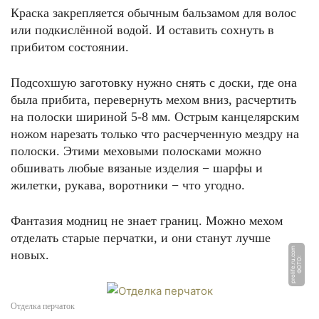
Краска закрепляется обычным бальзамом для волос
или подкислённой водой. И оставить сохнуть в
прибитом состоянии.
Подсохшую заготовку нужно снять с доски, где она
была прибита, перевернуть мехом вниз, расчертить
на полоски шириной 5-8 мм. Острым канцелярским
ножом нарезать только что расчерченную мездру на
полоски. Этими меховыми полосками можно
обшивать любые вязаные изделия − шарфы и
жилетки, рукава, воротники − что угодно.
Фантазия модниц не знает границ. Можно мехом
отделать старые перчатки, и они станут лучше
m
новых.
Ф
О
Т
О:
p
r
oli
f
e.
r
u.
c
o
Отделка перчаток