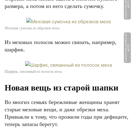
t
Ф
О
Т
О:
a
v
a
t
a
r
s.
m
d
s.
y
a
n
d
e
x.
n
e
размера, а потом из него сделать сумочку.
Меховая сумочка из обрезков меха
t
Из меховых полосок можно связать, например,
Ф
О
Т
О:
a
v
a
t
a
r
s.
m
d
s.
y
a
n
d
e
x.
n
e
шарфик.
Шарфик, связанный из полосок меха
Новая вещь из старой шапки
Во многих семьях бережливые женщины хранят
старые меховые вещи, и даже обрезки меха.
Привыкли к тому, что прожили годы при дефиците,
теперь запасы берегут.