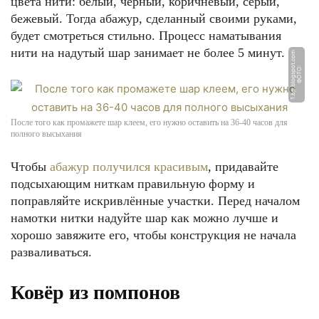
цвета нити: белый, чёрный, коричневый, серый,
бежевый. Тогда абажур, сделанный своими руками,
будет смотреться стильно. Процесс наматывания
нити на надутый шар занимает не более 5 минут.
m
Ф
О
Т
О:
1.
b
p.
bl
o
g
s
p
o
t.
c
o
После того как промажете шар клеем, его нужно оставить на 36-40 часов для
полного высыхания
Чтобы
абажур получился красивым
, придавайте
подсыхающим ниткам правильную форму и
поправляйте искривлённые участки. Перед началом
намотки нитки надуйте шар как можно лучше и
хорошо завяжите его, чтобы конструкция не начала
разваливаться.
Ковёр из помпонов