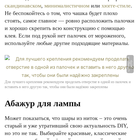
скандинавском
,
минималистичном
или
хюгге-стиле
.
Не беспокойтесь о том, что чашка будет плохо
стоять, самое главное — ровно расположить палочки
и хорошо скрепить всю конструкцию с помощью
клея. Если под рукой нет палочек от мороженого,
используйте любые другие подходящие материалы.
m
Ф
О
Т
О:
i.
pi
ni
m
g.
c
o
Для лучшего крепления рекомендуем проделать отверстие в одной из палочек и
вставить в него другую так, чтобы они были надёжно закреплены
Абажур для лампы
Может показаться, что шары из ниток – это очень
старый и уже утративший свою актуальность DIY,
но это не так. Выбирайте красивые, классические