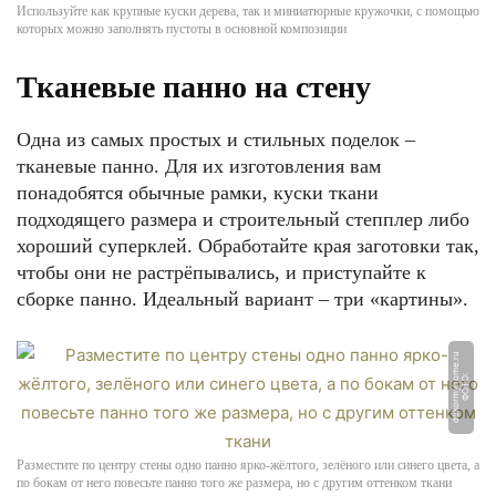
Используйте как крупные куски дерева, так и миниатюрные кружочки, с помощью
которых можно заполнять пустоты в основной композиции
Тканевые панно на стену
Одна из самых простых и стильных поделок –
тканевые панно. Для их изготовления вам
понадобятся обычные рамки, куски ткани
подходящего размера и строительный степплер либо
хороший суперклей. Обработайте края заготовки так,
чтобы они не растрёпывались, и приступайте к
сборке панно. Идеальный вариант – три «картины».
u
Ф
О
Т
О:
d
e
k
o
r
m
y
h
o
m
e.
r
Разместите по центру стены одно панно ярко-жёлтого, зелёного или синего цвета, а
по бокам от него повесьте панно того же размера, но с другим оттенком ткани