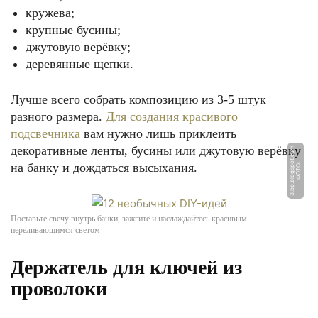
кружева;
крупные бусины;
джутовую верёвку;
деревянные щепки.
Лучше всего собрать композицию из 3-5 штук
разного размера.
Для создания красивого
подсвечника
вам нужно лишь приклеить
декоративные ленты, бусины или джутовую верёвку
m
на банку и дождаться высыхания.
Ф
О
Т
О:
3.
b
p.
bl
o
g
s
p
o
t.
c
o
Поставьте свечу внутрь банки, зажгите и наслаждайтесь красивым
переливающимся светом
Держатель для ключей из
проволоки