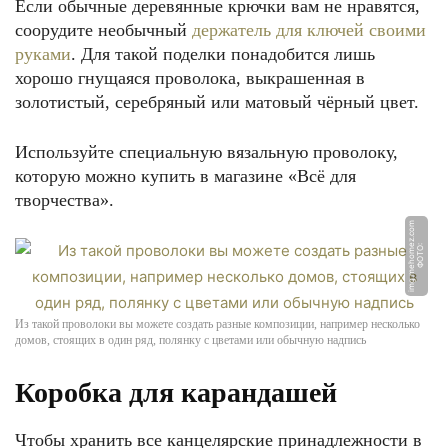
Если обычные деревянные крючки вам не нравятся,
соорудите необычный
держатель для ключей своими
руками
. Для такой поделки понадобится лишь
хорошо гнущаяся проволока, выкрашенная в
золотистый, серебряный или матовый чёрный цвет.
Используйте специальную вязальную проволоку,
которую можно купить в магазине «Всё для
творчества».
m
Ф
О
Т
О:
i
m
g.
m
e
h
o
m
e
z.
c
o
Из такой проволоки вы можете создать разные композиции, например несколько
домов, стоящих в один ряд, полянку с цветами или обычную надпись
Коробка для карандашей
Чтобы хранить все канцелярские принадлежности в