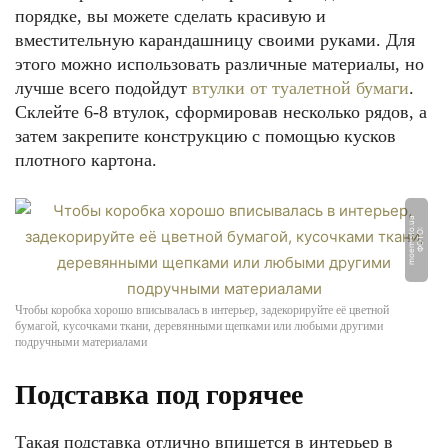
порядке, вы можете сделать красивую и
вместительную карандашницу своими руками. Для
этого можно использовать различные материалы, но
лучше всего подойдут
втулки от туалетной бумаги
.
Склейте 6-8 втулок, сформировав несколько рядов, а
затем закрепите конструкцию с помощью кусков
плотного картона.
a
Ф
О
Т
О:
m
o
e
mi
s
t
o.
u
Чтобы коробка хорошо вписывалась в интерьер, задекорируйте её цветной
бумагой, кусочками ткани, деревянными щепками или любыми другими
подручными материалами
Подставка под горячее
Такая подставка отлично впишется в интерьер в