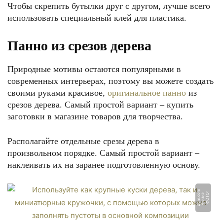
Чтобы скрепить бутылки друг с другом, лучше всего
использовать специальный клей для пластика.
Панно из срезов дерева
Природные мотивы остаются популярными в
современных интерьерах, поэтому вы можете создать
своими руками красивое,
оригинальное панно
из
срезов дерева. Самый простой вариант – купить
заготовки в магазине товаров для творчества.
Располагайте отдельные срезы дерева в
произвольном порядке. Самый простой вариант –
наклеивать их на заранее подготовленную основу.
m
-
Ф
О
Т
О:
6
s
o
t
o
k
d
o
m.
c
o