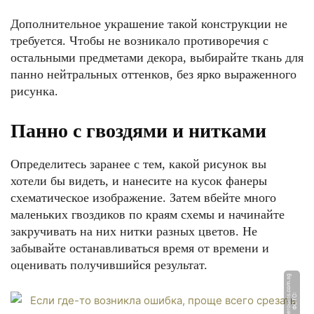
Дополнительное украшение такой конструкции не
требуется. Чтобы не возникало противоречия с
остальными предметами декора, выбирайте ткань для
панно нейтральных оттенков, без ярко выраженного
рисунка.
Панно с гвоздями и нитками
Определитесь заранее с тем, какой рисунок вы
хотели бы видеть, и нанесите на кусок фанеры
схематическое изображение. Затем вбейте много
маленьких гвоздиков по краям схемы и начинайте
закручивать на них нитки разных цветов. Не
забывайте останавливаться время от времени и
оценивать получившийся результат.
g
Ф
О
Т
О:
s
q
u
a
r
e
r
o
o
m
s.
c
o
m.
s