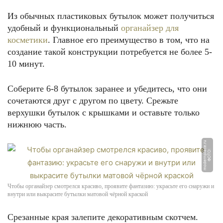
Из обычных пластиковых бутылок может получиться
удобный и функциональный
органайзер для
косметики
. Главное его преимущество в том, что на
создание такой конструкции потребуется не более 5-
10 минут.
Соберите 6-8 бутылок заранее и убедитесь, что они
сочетаются друг с другом по цвету. Срежьте
верхушки бутылок с крышками и оставьте только
нижнюю часть.
u
Ф
О
Т
О:
m
o
d
e
r
n
pl
a
c
e.
r
Чтобы органайзер смотрелся красиво, проявите фантазию: украсьте его снаружи и
внутри или выкрасите бутылки матовой чёрной краской
Срезанные края залепите декоративным скотчем.