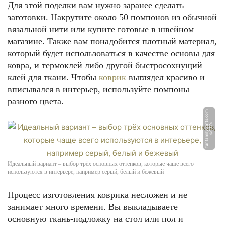
Для этой поделки вам нужно заранее сделать
заготовки. Накрутите около 50 помпонов из обычной
вязальной нити или купите готовые в швейном
магазине. Также вам понадобится плотный материал,
который будет использоваться в качестве основы для
ковра, и термоклей либо другой быстросохнущий
клей для ткани. Чтобы
коврик
выглядел красиво и
вписывался в интерьер, используйте помпоны
разного цвета.
m
Ф
О
Т
О:
f
u
n
f
a
mil
y
c
r
a
f
t
s.
c
o
Идеальный вариант – выбор трёх основных оттенков, которые чаще всего
используются в интерьере, например серый, белый и бежевый
Процесс изготовления коврика несложен и не
занимает много времени. Вы выкладываете
основную ткань-подложку на стол или пол и