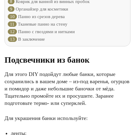
8
Коврик для ванной из винных пробок
9
Органайзер для косметики
10
Панно из срезов дерева
11
Тканевые панно на стену
12
Панно с гвоздями и нитками
13
В заключение
Подсвечники из банок
Для этого DIY подойдут любые банки, которые
сохранились в вашем доме – из-под варенья, огурцов
и помидор и даже небольшие баночки от мёда.
Тщательно промойте их и просушите. Заранее
подготовьте термо- или суперклей.
Для украшения банки используйте:
ленты;