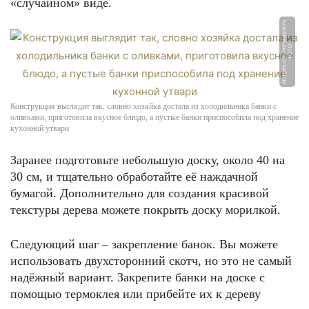
«случайном» виде.
u
Ф
О
Т
О:
i
m
a
g
e
s.
c
d
n.i
n
m
y
r
o
o
m.
r
Конструкция выглядит так, словно хозяйка достала из холодильника банки с
оливками, приготовила вкусное блюдо, а пустые банки приспособила под хранение
кухонной утвари
Заранее подготовьте небольшую доску, около 40 на
30 см, и тщательно обработайте её наждачной
бумагой. Дополнительно для создания красивой
текстуры дерева можете покрыть доску морилкой.
Следующий шаг – закрепление банок. Вы можете
использовать двухсторонний скотч, но это не самый
надёжный вариант. Закрепите банки на доске с
помощью термоклея или прибейте их к дереву