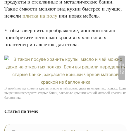
продукты в стеклянные и металлические банки.
Такие ёмкости меняют вид кухни быстрее и лучше,
нежели
плитка на полу
или новая мебель.
Чтобы завершить преображение, дополнительно
приобретите несколько красивых хлопковых
полотенец и салфеток для стола.
Ф
О
Т
О:
c
a
r
-
m
o
e
b
el.
d
e
В такой посуде хранить крупы, масло и чай можно даже на открытых полках. Если
вы решили переделать старые банки, закрасьте крышки чёрной матовой краской из
баллончика
Статья по теме: