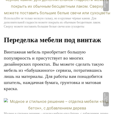
u
Ф
О
Т
О:
y
ell
o
w
h
o
m
e.
r
Используйте не только мелкую гальку, но и крупные чёрные камни. Для
дополнительной гладкости можете покрыть их обычным бесцветным лаком.
Сверху можете поставить большие белые свечи или сухоцветы
Переделка мебели под винтаж
Винтажная мебель приобретает большую
популярность и присутствует во многих
дизайнерских проектах. Вы можете сделать такую
мебель из «бабушкиного» сервиза, потратившись
лишь на материалы. Для работы вам понадобится
шпатель, наждачная бумага, грунтовка и матовая
краска.
m
Ф
О
Т
О:
i.
pi
ni
m
g.
c
o
Модное и стильное решение – отделка мебели «под бетон», с добавлением дерева