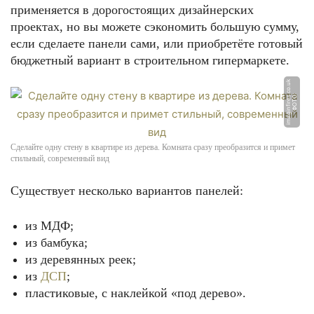
применяется в дорогостоящих дизайнерских
проектах, но вы можете сэкономить большую сумму,
если сделаете панели сами, или приобретёте готовый
бюджетный вариант в строительном гипермаркете.
k
Ф
О
Т
О:
i
m
a
gi
n
fi
r
e
s.
c
o.
u
Сделайте одну стену в квартире из дерева. Комната сразу преобразится и примет
стильный, современный вид
Существует несколько вариантов панелей:
из МДФ;
из бамбука;
из деревянных реек;
из
ДСП
;
пластиковые, с наклейкой «под дерево».