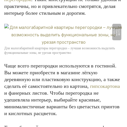
практичны, но и привлекательно смотрятся, делая
интерьер более стильным и дорогим.
u
Ф
О
Т
О:
l
o
v
el
y
-
d
o
m.
r
Для малогабаритной квартиры перегородки – лучшая возможность выделить
функциональные зоны, не урезая пространство
Чаще всего перегородки используются в гостиной.
Вы можете приобрести в магазине лёгкую
деревянную или пластиковую конструкцию, а также
сделать её самостоятельно из картона,
гипсокартона
и фанерных листов. Чтобы перегородка не
удешевляла интерьер, выбирайте красивые,
минималистичные варианты без цветастых принтов
и кислотных расцветок.