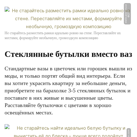
z
Ф
О
Т
О:
s
t
a
ti
c.
p
o
s
t
e
r
s.
c
Не старайтесь разместить рамки идеально ровно на стене. Переставляйте их
местами, формируйте необычную, громоздкую композицию
Стеклянные бутылки вместо ваз
Стандартные вазы в цветочек или горошек вышли из
моды, и только портят общий вид интерьера. Если
вы хотите украсить квартиру за небольшие деньги,
приобретите на барахолке 3-5 стеклянных бутылок и
поставьте в них живые и высушенные цветы.
Расставляйте бутылочки с цветами в хорошо
освещённых местах.