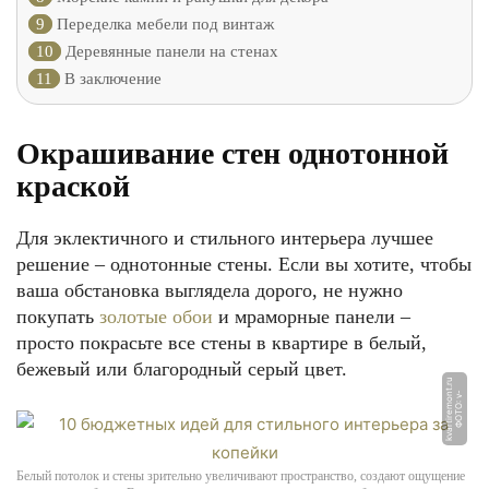
9
Переделка мебели под винтаж
10
Деревянные панели на стенах
11
В заключение
Окрашивание стен однотонной
краской
Для эклектичного и стильного интерьера лучшее
решение – однотонные стены. Если вы хотите, чтобы
ваша обстановка выглядела дорого, не нужно
покупать
золотые обои
и мраморные панели –
просто покрасьте все стены в квартире в белый,
бежевый или благородный серый цвет.
u
Ф
О
Т
О:
v
-
k
v
a
r
ti
r
e
m
o
n
t.
r
Белый потолок и стены зрительно увеличивают пространство, создают ощущение