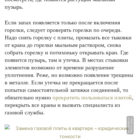
пузырь.
Если запах появляется только после включения
горелки, следует проверять горелки по очереди.
Надо снять горелку с плиты, промазать все тыковки
от крана до горелки мыльным раствором, снова
собрать горелку и потихоньку открывать кран. Где
появится пузырь, там и утечка. В местах стыковки
элементов возможно от времени разрушение
уплотнения. Реже, но возможно появление трещины
в металле. Если утечка не прекращается после
попытки самостоятельной затяжки соединений, то
обязательно нужно
прекратить пользоваться плитой
,
перекрыть все краны и вызвать специалиста из
газовой службы.
u
Ф
О
Т
О:
s
t
r
o
y
-
p
o
d
s
k
a
z
k
a.
r