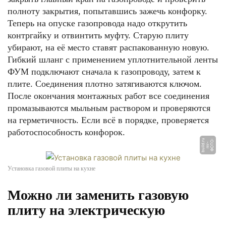
полноту закрытия, попытавшись зажечь конфорку.
Теперь на опуске газопровода надо открутить
контргайку и отвинтить муфту. Старую плиту
убирают, на её место ставят распакованную новую.
Гибкий шланг с применением уплотнительной ленты
ФУМ подключают сначала к газопроводу, затем к
плите. Соединения плотно затягиваются ключом.
После окончания монтажных работ все соединения
промазываются мыльным раствором и проверяются
на герметичность. Если всё в порядке, проверяется
работоспособность конфорок.
u
Ф
О
Т
О:
m
r
b
uil
r
-
d.
Установка газовой плиты на кухне
Можно ли заменить газовую
плиту на электрическую