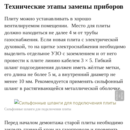
Технические этапы замены приборов
Плиту можно устанавливать в хорошо
вентилируемом помещении. Место для плиты
должно находиться не далее 4 м от трубы
газоснабжения. Если новая плита с электрической
духовкой, то на щитке электроснабжения необходимо
выделить отдельное УЗО с заземлением и от него
провести к плите линию кабелем 3 × 5. Гибкий
шланг подсоединения должен иметь жёлтые метки,
его длина не более 5 м, а внутренний диаметр не
менее 10 мм. Рекомендуется применять сильфонный
шланг в растягивающейся металлической оболочке.
u
Ф
О
Т
О:
m
r
b
uil
r
-
d.
Сильфонные шланги для подключения плиты
Перед началом демонтажа старой плиты необходимо
закрыть главный кран на газопроводе и проверить