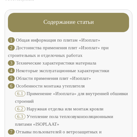
Содержание статьи
1
Общая информация по плитам «Изоплат»
2
Достоинства применения плит «Изоплат» при
строительных и отделочных работах
3
Технические характеристики материала
4
Некоторые эксплуатационные характеристики
5
Области применения плит «Изоплат»
6
Особенности монтажа утеплителя
6.1
Применение «Изоплата» для внутренней обшивки
строений
6.2
Наружная отделка или монтаж кровли
6.3
Утепление пола теплозвукоизоляционными
плитами «ISOPLAAT»
7
Отзывы пользователей о ветрозащитных и