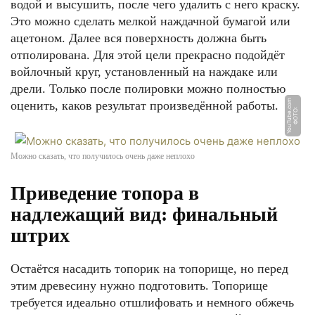
водой и высушить, после чего удалить с него краску.
Это можно сделать мелкой наждачной бумагой или
ацетоном. Далее вся поверхность должна быть
отполирована. Для этой цели прекрасно подойдёт
войлочный круг, установленный на наждаке или
дрели. Только после полировки можно полностью
m
оценить, каков результат произведённой работы.
Ф
О
Т
О:
Y
o
u
T
u
b
e.
c
o
Можно сказать, что получилось очень даже неплохо
Приведение топора в
надлежащий вид: финальный
штрих
Остаётся насадить топорик на топорище, но перед
этим древесину нужно подготовить. Топорище
требуется идеально отшлифовать и немного обжечь