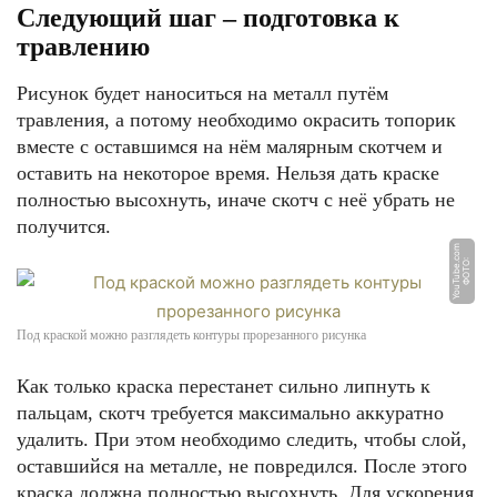
Следующий шаг – подготовка к
травлению
Рисунок будет наноситься на металл путём
травления, а потому необходимо окрасить топорик
вместе с оставшимся на нём малярным скотчем и
оставить на некоторое время. Нельзя дать краске
полностью высохнуть, иначе скотч с неё убрать не
получится.
m
Ф
О
Т
О:
Y
o
u
T
u
b
e.
c
o
Под краской можно разглядеть контуры прорезанного рисунка
Как только краска перестанет сильно липнуть к
пальцам, скотч требуется максимально аккуратно
удалить. При этом необходимо следить, чтобы слой,
оставшийся на металле, не повредился. После этого
краска должна полностью высохнуть. Для ускорения