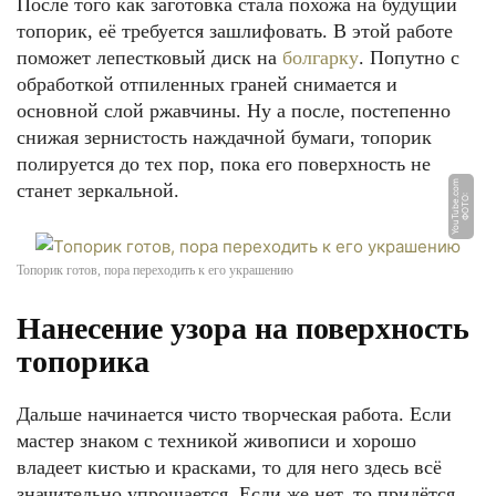
После того как заготовка стала похожа на будущий
топорик, её требуется зашлифовать. В этой работе
поможет лепестковый диск на
болгарку
. Попутно с
обработкой отпиленных граней снимается и
основной слой ржавчины. Ну а после, постепенно
снижая зернистость наждачной бумаги, топорик
полируется до тех пор, пока его поверхность не
m
станет зеркальной.
Ф
О
Т
О:
Y
o
u
T
u
b
e.
c
o
Топорик готов, пора переходить к его украшению
Нанесение узора на поверхность
топорика
Дальше начинается чисто творческая работа. Если
мастер знаком с техникой живописи и хорошо
владеет кистью и красками, то для него здесь всё
значительно упрощается. Если же нет, то придётся