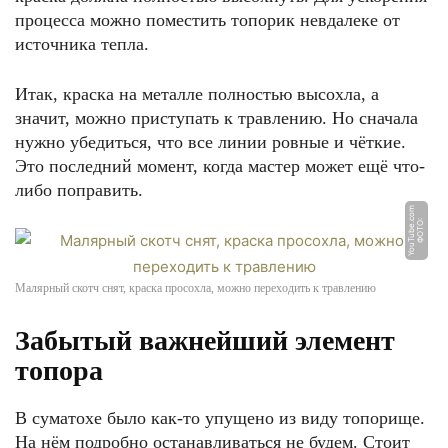
процесса можно поместить топорик невдалеке от
источника тепла.
Итак, краска на металле полностью высохла, а
значит, можно приступать к травлению. Но сначала
нужно убедиться, что все линии ровные и чёткие.
Это последний момент, когда мастер может ещё что-
либо поправить.
m
Ф
О
Т
О:
Y
o
u
T
u
b
e.
c
o
Малярный скотч снят, краска просохла, можно переходить к травлению
Забытый важнейший элемент
топора
В суматохе было как-то упущено из виду топорище.
На нём подробно останавливаться не будем. Стоит