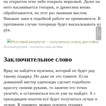
на открытом огне либо покрыть морилкой. Далее на
него насаживается топорик, и древесина вновь
обрабатывается, на этот раз льняным маслом.
Никакие лаки в подобной работе не применяются. В
противном случае топорище будет выскальзывать из
m
рук.
Ф
О
Т
О:
Y
o
u
T
u
b
e.
c
o
Итоговый результат – получилось очень достойно
Заключительное слово
Вряд ли найдётся мужчина, который не будет рад
такому подарку. Но даже не это главное. Если
домашний мастер единожды сделает подобную
красоту своими руками, то занятие его точно
увлечёт, и остановиться после уже не выйдет. А с
приходящим опытом всё будет получаться лучше и
лучше. К примеру, можно освоить технику