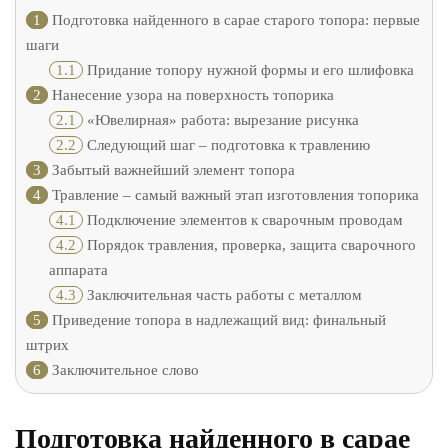
1
Подготовка найденного в сарае старого топора: первые
шаги
1.1
Придание топору нужной формы и его шлифовка
2
Нанесение узора на поверхность топорика
2.1
«Ювелирная» работа: вырезание рисунка
2.2
Следующий шаг – подготовка к травлению
3
Забытый важнейший элемент топора
4
Травление – самый важный этап изготовления топорика
4.1
Подключение элементов к сварочным проводам
4.2
Порядок травления, проверка, защита сварочного
аппарата
4.3
Заключительная часть работы с металлом
5
Приведение топора в надлежащий вид: финальный
штрих
6
Заключительное слово
Подготовка найденного в сарае