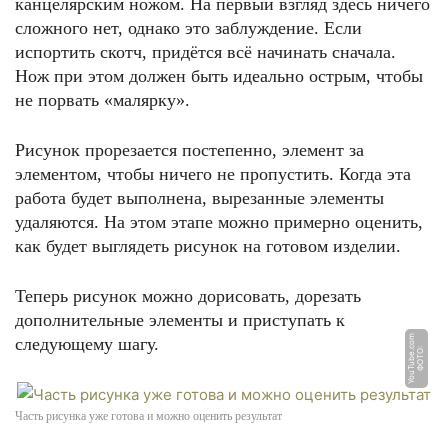
канцелярским ножом. На первый взгляд здесь ничего
сложного нет, однако это заблуждение. Если
испортить скотч, придётся всё начинать сначала.
Нож при этом должен быть идеально острым, чтобы
не порвать «малярку».
Рисунок прорезается постепенно, элемент за
элементом, чтобы ничего не пропустить. Когда эта
работа будет выполнена, вырезанные элементы
удаляются. На этом этапе можно примерно оценить,
как будет выглядеть рисунок на готовом изделии.
Теперь рисунок можно дорисовать, дорезать
дополнительные элементы и приступать к
m
следующему шагу.
Ф
О
Т
О:
Y
o
u
T
u
b
e.
c
o
Часть рисунка уже готова и можно оценить результат