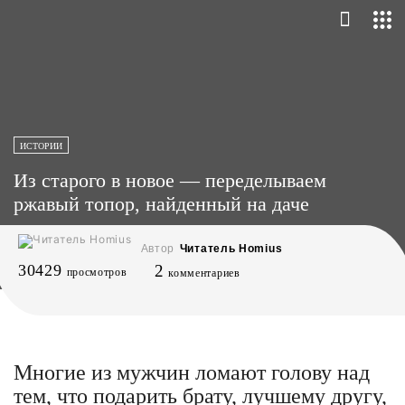
ИСТОРИИ
Из старого в новое — переделываем
ржавый топор, найденный на даче
Автор
Читатель Homius
30429
2
просмотров
комментариев
Многие из мужчин ломают голову над
тем, что подарить брату, лучшему другу,