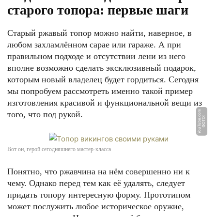
старого топора: первые шаги
Старый ржавый топор можно найти, наверное, в
любом захламлённом сарае или гараже. А при
правильном подходе и отсутствии лени из него
вполне возможно сделать эксклюзивный подарок,
которым новый владелец будет гордиться. Сегодня
мы попробуем рассмотреть именно такой пример
изготовления красивой и функциональной вещи из
m
того, что под рукой.
Ф
О
Т
О:
Y
o
u
T
u
b
e.
c
o
Вот он, герой сегодняшнего мастер-класса
Понятно, что ржавчина на нём совершенно ни к
чему. Однако перед тем как её удалять, следует
придать топору интересную форму. Прототипом
может послужить любое историческое оружие,