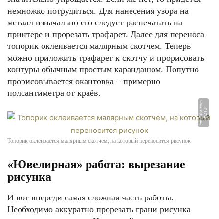
немножко потрудиться. Для нанесения узора на
металл изначально его следует распечатать на
принтере и прорезать трафарет. Далее для переноса
топорик оклеивается малярным скотчем. Теперь
можно приложить трафарет к скотчу и прорисовать
контуры обычным простым карандашом. Попутно
прорисовывается окантовка – примерно
полсантиметра от краёв.
m
Ф
О
Т
О:
Y
o
u
T
u
b
e.
c
o
Топорик оклеивается малярным скотчем, на который переносится рисунок
«Ювелирная» работа: вырезание
рисунка
И вот впереди самая сложная часть работы.
Необходимо аккуратно прорезать грани рисунка