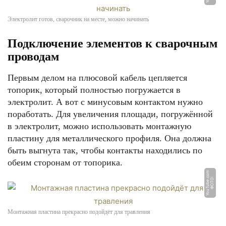
Электролит готов, сварочник на месте, можно начинать
Подключение элементов к сварочным
проводам
Первым делом на плюсовой кабель цепляется
топорик, который полностью погружается в
электролит. А вот с минусовым контактом нужно
поработать. Для увеличения площади, погружённой
в электролит, можно использовать монтажную
пластину для металлического профиля. Она должна
быть выгнута так, чтобы контакты находились по
обеим сторонам от топорика.
m
Ф
О
Т
О:
Y
o
u
T
u
b
e.
c
o
Монтажная пластина прекрасно подойдёт для травления