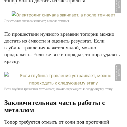
m
топор можно достать из электролита.
Ф
О
Т
О:
Y
o
u
T
u
b
e.
c
o
Электролит сначала закипает, а после темнеет
По прошествии нужного времени топорик можно
достать из ёмкости и оценить результат. Если
глубина травления кажется малой, можно
продолжить. Если же всё в порядке, то пора удалять
краску.
m
Ф
О
Т
О:
Y
o
u
T
u
b
e.
c
o
Если глубина травления устраивает, можно переходить к следующему этапу
Заключительная часть работы с
металлом
Топор требуется отмыть от соли под проточной