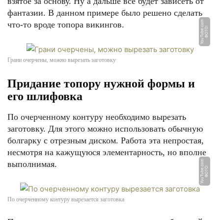
взятое за основу. Ну а дальше всё будет зависеть от
фантазии. В данном примере было решено сделать
m
что-то вроде топора викингов.
Ф
О
Т
О:
Y
o
u
T
u
b
e.
c
o
Грани очерчены, можно вырезать заготовку
Придание топору нужной формы и
его шлифовка
По очерченному контуру необходимо вырезать
заготовку. Для этого можно использовать обычную
болгарку с отрезным диском. Работа эта непростая,
несмотря на кажущуюся элементарность, но вполне
m
выполнимая.
Ф
О
Т
О:
Y
o
u
T
u
b
e.
c
o
По очерченному контуру вырезается заготовка