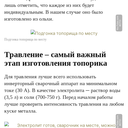
лишь отметить, что каждое из них будет
индивидуальным. В нашем случае оно было
m
изготовлено из ольхи.
Ф
О
Т
О:
Y
o
u
T
u
b
e.
c
o
Подгонка топорища по месту
Травление – самый важный
этап изготовления топорика
Для травления лучше всего использовать
инверторный сварочный аппарат на минимальном
токе (30 А). В качестве электролита ─ раствор воды
(3,5 л) и соли (700-750 г). Перед началом работы
лучше проверить интенсивность травления на любом
куске металла.
m
Ф
О
Т
О:
Y
o
u
T
u
b
e.
c
o