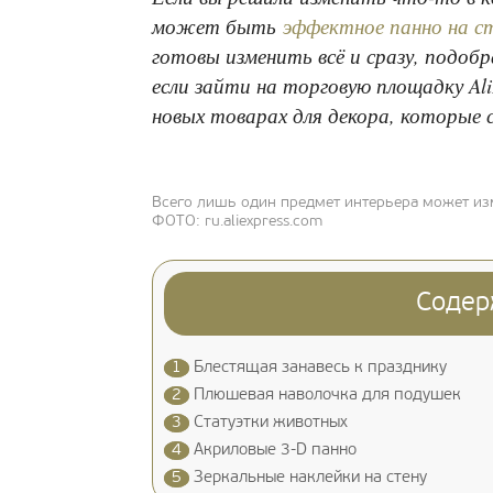
может быть
эффектное панн
о на с
готовы изменить всё и сразу, подобр
если зайти на торговую площадку Al
новых товарах для декора, которые 
Всего лишь один предмет интерьера может и
ФОТО: ru.aliexpress.com
Содер
1
Блестящая занавесь к празднику
2
Плюшевая наволочка для подушек
3
Статуэтки животных
4
Акриловые 3-D панно
5
Зеркальные наклейки на стену