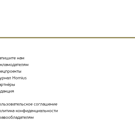
апишите нам
екламодателям
пецпроекты
урнал Homius
артнёры
едакция
ользовательское соглашение
олитика конфиденциальности
равообладателям