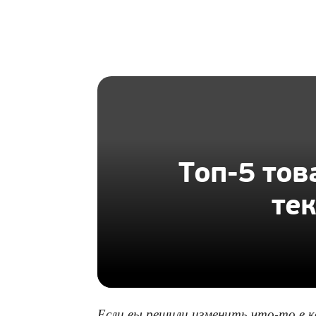
HOMIUS
Топ-5 това
те
Если вы решили изменить что-то в к