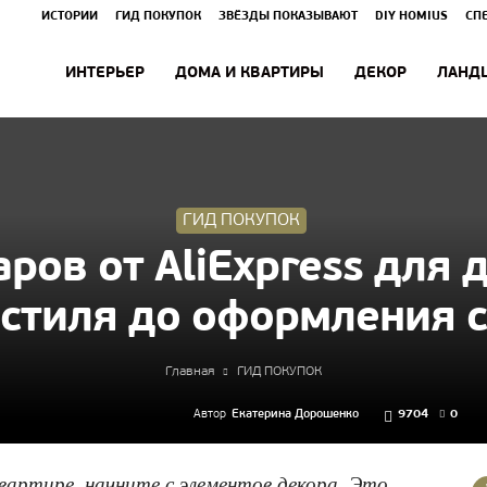
ИСТОРИИ
ГИД ПОКУПОК
ЗВЁЗДЫ ПОКАЗЫВАЮТ
DIY HOMIUS
СП
ИНТЕРЬЕР
ДОМА И КВАРТИРЫ
ДЕКОР
ЛАНД
ГИД ПОКУПОК
ров от AliExpress для 
кстиля до оформления с
Главная
ГИД ПОКУПОК
Автор
Екатерина Дорошенко
9704
0
вартире, начните с элементов декора. Это