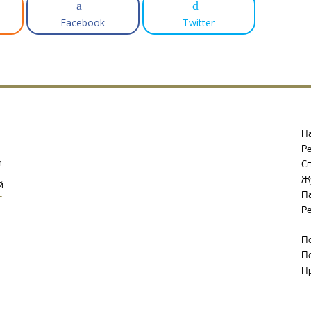
Facebook
Twitter
Н
Р
и
С
Ж
й
П
-
Р
П
П
П