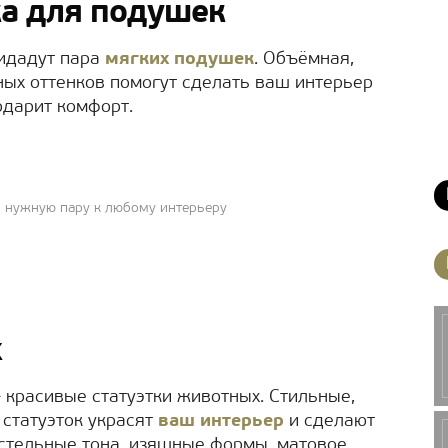
а для подушек
идадут пара
мягких подушек
. Объёмная,
ных оттенков помогут сделать ваш интерьер
одарит комфорт.
ь нужную пару к любому интерьеру
х
 красивые статуэтки животных. Стильные,
статуэток украсят
ваш интерьер
и сделают
стельные тона, изящные формы, матовое