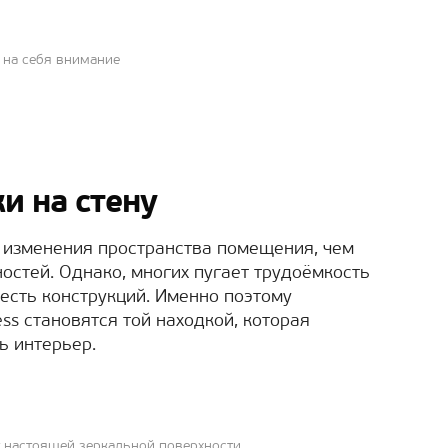
т на себя внимание
и на стену
 изменения пространства помещения, чем
стей. Однако, многих пугает трудоёмкость
есть конструкций. Именно поэтому
ss становятся той находкой, которая
ь интерьер.
т настоящей зеркальной поверхности