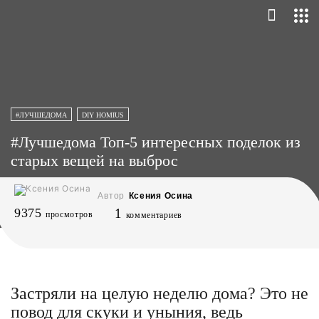
#ЛУЧШЕДОМА
DIY HOMIUS
#Лучшедома Топ-5 интересных поделок из
старых вещей на выброс
Автор
Ксения Осина
9375
1
просмотров
комментариев
Застряли на целую неделю дома? Это не
повод для скуки и уныния, ведь