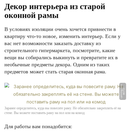
Декор интерьера из старой
оконной рамы
В условиях изоляции очень хочется привнести в
квартиру что-то новое, изменить интерьер. Если у
вас нет возможности заказать доставку из
строительного гипермаркета, посмотрите, какие
вещи вы собирались выкинуть и превратите их в
необычные предметы декора. Одним из таких
предметов может стать старая оконная рама.
m
Ф
О
Т
О:
i.
pi
ni
m
g.
c
o
Заранее определитесь, куда вы повесите раму. Не обязательно закреплять её на
стене. Вы можете поставить раму на пол или на комод
Для работы вам понадобится: