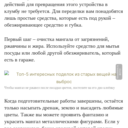
действий для превращения этого устройства в
клумбу не требуется. Для переделки вам понадобятся
лишь простые средства, которые есть под рукой –
обезжиривающее средство и губка.
Первый шаг – очистка мангала от загрязнений,
ржавчины и жира. Используйте средство для мытья
посуды или любой другой обезжириватель, который
есть в гараже.
u
Ф
О
Т
О:
f
o
t
o
v
mi
r
e.
r
Чтобы мангал не ржавел после посадки цветов, постелите на его дно клеёнку
Когда подготовительные работы завершены, остаётся
только насыпать дренаж, землю и высадить любимые
цветы. Также вы можете проявить фантазию и
украсить мангал металлическими фигурами. Если у