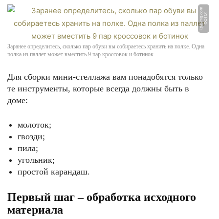
m
Ф
О
Т
О:
i.
pi
ni
m
g.
c
o
Заранее определитесь, сколько пар обуви вы собираетесь хранить на полке. Одна
полка из паллет может вместить 9 пар кроссовок и ботинок
Для сборки мини-стеллажа вам понадобятся только
те инструменты, которые всегда должны быть в
доме:
молоток;
гвозди;
пила;
угольник;
простой карандаш.
Первый шаг – обработка исходного
материала