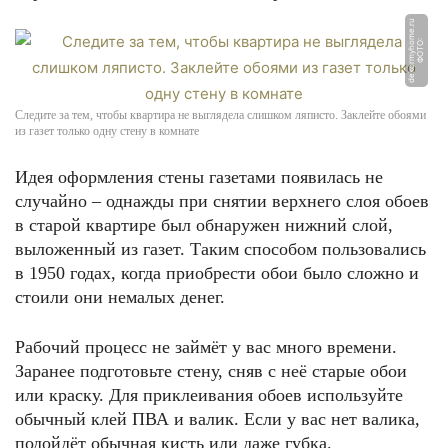
u
Ф
О
Т
О:
d
e
k
o
r
m
y
h
o
m
e.
r
Следите за тем, чтобы квартира не выглядела слишком ляписто. Заклейте обоями
из газет только одну стену в комнате
Идея оформления стены газетами появилась не
случайно – однажды при снятии верхнего слоя обоев
в старой квартире был обнаружен нижний слой,
выложенный из газет. Таким способом пользовались
в 1950 годах, когда приобрести обои было сложно и
стоили они немалых денег.
Рабочий процесс не займёт у вас много времени.
Заранее подготовьте стену, сняв с неё старые обои
или краску. Для приклеивания обоев используйте
обычный клей ПВА и валик. Если у вас нет валика,
подойдёт обычная кисть или даже губка.