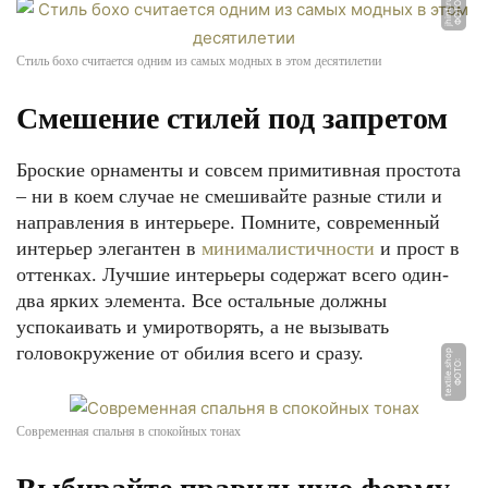
u
Ф
О
Т
О:
j
hi
n
t.
r
Стиль бохо считается одним из самых модных в этом десятилетии
Смешение стилей под запретом
Броские орнаменты и совсем примитивная простота
– ни в коем случае не смешивайте разные стили и
направления в интерьере. Помните, современный
интерьер элегантен в
минималистичности
и прост в
оттенках. Лучшие интерьеры содержат всего один-
два ярких элемента. Все остальные должны
успокаивать и умиротворять, а не вызывать
головокружение от обилия всего и сразу.
p
Ф
О
Т
О:
t
e
x
til
e.
s
h
o
Современная спальня в спокойных тонах