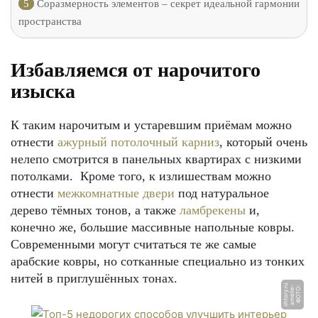
5
Соразмерность элементов – секрет идеальной гармонии
пространства
Избавляемся от нарочитого
изыска
К таким нарочитым и устаревшим приёмам можно
отнести
ажурный потолочный карниз
, который очень
нелепо смотрится в панельных квартирах с низкими
потолками. Кроме того, к излишествам можно
отнести
межкомнатные двери
под натуральное
дерево тёмных тонов, а также
ламбрекены
и,
конечно же, большие массивные напольные ковры.
Современными могут считаться те же самые
арабские ковры, но сотканные специально из тонких
нитей в приглушённых тонах.
u
-
Ф
О
Т
О:
a
m
eli
e
s
h
t
o
r
y.
r