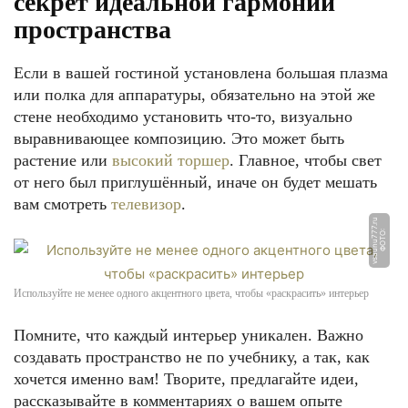
секрет идеальной гармонии
пространства
Если в вашей гостиной установлена большая плазма
или полка для аппаратуры, обязательно на этой же
стене необходимо установить что-то, визуально
выравнивающее композицию. Это может быть
растение или
высокий торшер
. Главное, чтобы свет
от него был приглушённый, иначе он будет мешать
вам смотреть
телевизор
.
u
Ф
О
Т
О:
v
s
a
u
n
u
7
7
7.
r
Используйте не менее одного акцентного цвета, чтобы «раскрасить» интерьер
Помните, что каждый интерьер уникален. Важно
создавать пространство не по учебнику, а так, как
хочется именно вам! Творите, предлагайте идеи,
рассказывайте в комментариях о вашем опыте