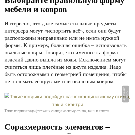
Выбирайте правильную форму
мебели и ковров
Интересно, что даже самые стильные предметы
интерьера могут «испортить всё», если они будут
расположены неправильно или не иметь нужной
формы. К примеру, большая ошибка – использовать
овальные ковры. Говорят, что именно эта форма
изделий давно вышла из моды. Исключением могут
считаться лишь плетёные из джута изделия. Надо
быть осторожными с геометрией помещения, чтобы
не поломать её круглым или овальным ковром.
m
Ф
О
Т
О:
i.
pi
ni
m
g.
c
o
Такие коврики подойдут как к скандинавскому стилю, так и к кантри
Соразмерность элементов –