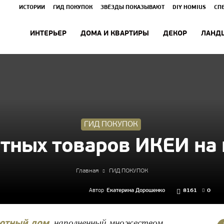
ИСТОРИИ
ГИД ПОКУПОК
ЗВЁЗДЫ ПОКАЗЫВАЮТ
DIY HOMIUS
СП
ИНТЕРЬЕР
ДОМА И КВАРТИРЫ
ДЕКОР
ЛАНД
ГИД ПОКУПОК
тных товаров ИКЕИ на
Главная
ГИД ПОКУПОК
Автор
Екатерина Дорошенко
8161
0
, наполненный множеством
ютный дом