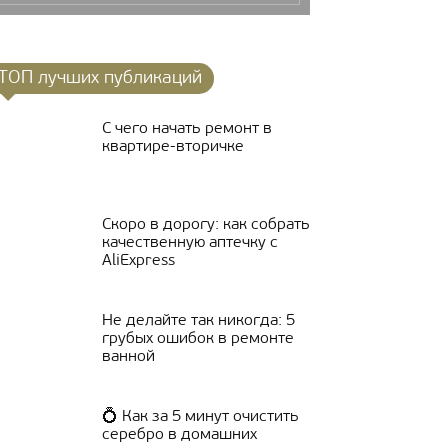
ТОП лучших публикаций
С чего начать ремонт в
квартире-вторичке
Скоро в дорогу: как собрать
качественную аптечку с
AliExpress
Не делайте так никогда: 5
грубых ошибок в ремонте
ванной
💍 Как за 5 минут очистить
серебро в домашних