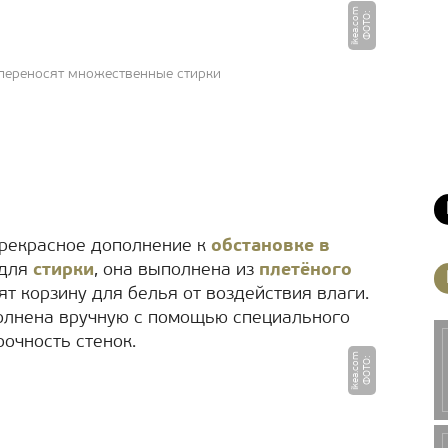
m
Ф
О
Т
О
:
i
k
e
a.
c
o
 переносят множественные стирки
прекрасное дополнение к
обстановке в
 для
стирки
, она выполнена из
плетёного
т корзину для белья от воздействия влаги.
полнена вручную с помощью специального
рочность стенок.
m
Ф
О
Т
О
:
i
k
e
a.
c
o