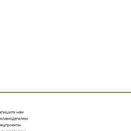
апишите нам
екламодателям
пецпроекты