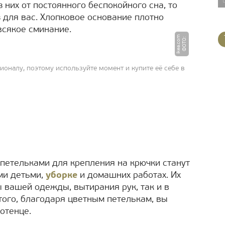
 них от постоянного беспокойного сна, то
з для вас. Хлопковое основание плотно
всякое сминание.
m
Ф
О
Т
О
:
i
k
e
a.
c
o
ионалу, поэтому используйте момент и купите её себе в
петельками для крепления на крючки станут
ми детьми,
уборке
и домашних работах. Их
 вашей одежды, вытирания рук, так и в
того, благодаря цветным петелькам, вы
отенце.