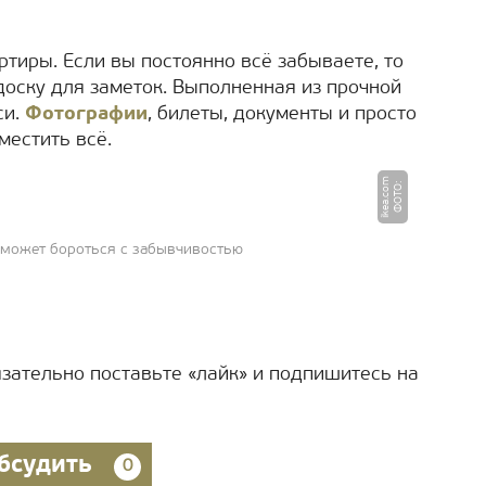
тиры. Если вы постоянно всё забываете, то
оску для заметок. Выполненная из прочной
си.
Фотографии
, билеты, документы и просто
местить всё.
m
Ф
О
Т
О
:
i
k
e
a.
c
o
оможет бороться с забывчивостью
язательно поставьте «лайк» и подпишитесь на
бсудить
0