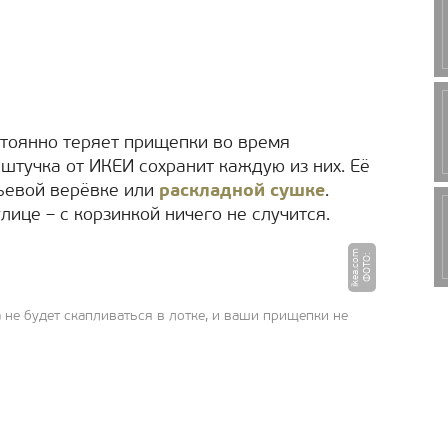
стоянно теряет прищепки во время
штучка от ИКЕИ сохранит каждую из них. Её
ьевой верёвке или
раскладной сушке
.
лице – с корзинкой ничего не случится.
m
Ф
О
Т
О
:
i
k
e
a.
c
o
не будет скапливаться в лотке, и ваши прищепки не