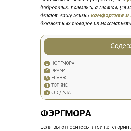
добротных, полезных, а главное, у
делают вашу жизнь
комфортнее и
бюджетных товаров из массмаркета
Содер
1
ФЭРГМОРА
2
КРАМА
3
БРАНЭС
4
ТОРКИС
5
СЁСДАЛА
ФЭРГМОРА
Если вы относитесь к той категории