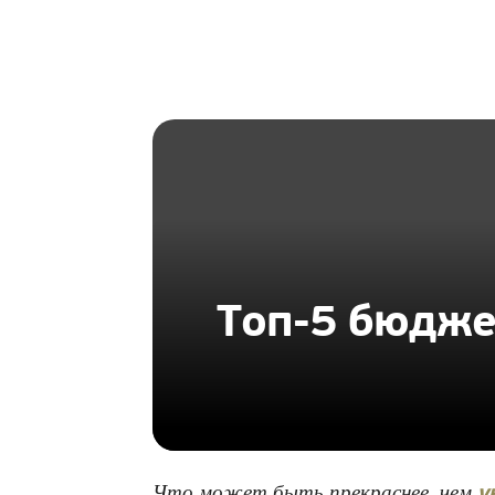
HOMIUS
Топ-5 бюдже
Что может быть прекраснее, чем
у