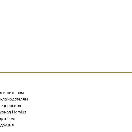
апишите нам
екламодателям
пецпроекты
урнал Homius
артнёры
едакция