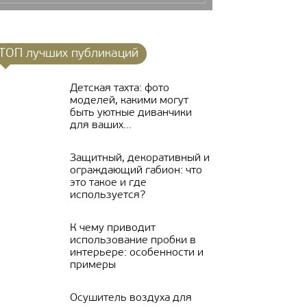
ТОП лучших публикаций
Детская тахта: фото
моделей, какими могут
быть уютные диванчики
для ваших...
Защитный, декоративный и
ограждающий габион: что
это такое и где
используется?
К чему приводит
использование пробки в
интерьере: особенности и
примеры
Осушитель воздуха для