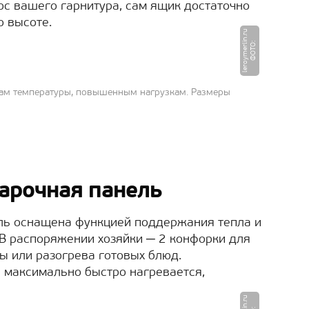
ос вашего гарнитура, сам ящик достаточно
о высоте.
u
Ф
О
Т
О
:
l
e
r
o
y
m
e
r
li
n.
r
дам температуры, повышенным нагрузкам. Размеры
арочная панель
ль оснащена функцией поддержания тепла и
В распоряжении хозяйки ─ 2 конфорки для
ы или разогрева готовых блюд.
а максимально быстро нагревается,