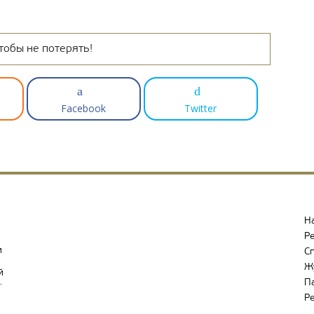
тобы не потерять!
Facebook
Twitter
Н
Р
и
С
Ж
й
П
-
Р