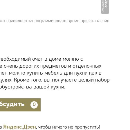
u
Ф
О
Т
О
:
l
e
r
o
y
m
e
r
li
n.
r
гают правильно запрограммировать время приготовления
необходимый очаг в доме можно с
е очень дорогих предметов и отделочных
лен можно купить мебель для кухни как в
дулях. Кроме того, вы получаете целый набор
бустройства вашей кухни.
бсудить
0
Яндекс.Дзен
 в
, чтобы ничего не пропустить!