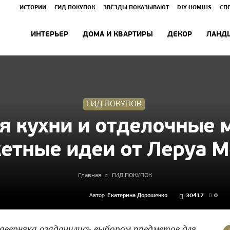
ИСТОРИИ
ГИД ПОКУПОК
ЗВЁЗДЫ ПОКАЗЫВАЮТ
DIY HOMIUS
СП
ИНТЕРЬЕР
ДОМА И КВАРТИРЫ
ДЕКОР
ЛАНД
ГИД ПОКУПОК
я кухни и отделочные 
етные идеи от Леруа М
Главная
ГИД ПОКУПОК
Автор
Екатерина Дорошенко
30417
0
наверняка озадачились выбором предметов для