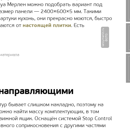
руа Мерлен можно подобрать вариант под
Размер панели — 2400×600×5 мм. Такими
ртуки кухонь, они прекрасно моются, быстро
чаются от
настоящей плитки
. Есть
u
Ф
О
Т
О
:
l
e
r
o
y
m
e
r
li
n.
r
материала
 направляющими
тур бывает слишком накладно, поэтому на
ожно найти массу комплектующих, в том
вижной ящик. Оснащён системой Stop Control
вного соприкосновения с другими частями