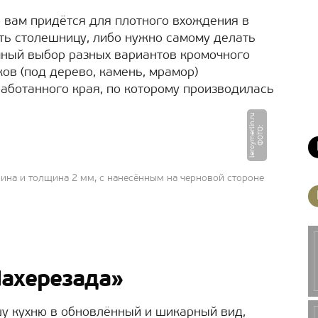
о вам придётся для плотного вхождения в
ть столешницу, либо нужно самому делать
мный выбор разных вариантов кромочного
ков (под дерево, камень, мрамор)
аботанного края, по которому производилась
u
Ф
О
Т
О
:
l
e
r
o
y
m
e
r
li
n.
r
ина и толщина 2 мм, с нанесённым на черновой стороне
Шахерезада»
шу кухню в обновлённый и шикарный вид,