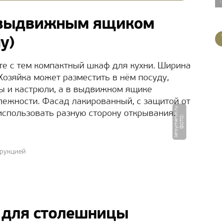
 выдвижным ящиком
у)
те с тем компактный шкаф для кухни. Ширина
Хозяйка может разместить в нём посуду,
ы и кастрюли, а в выдвижном ящике
ежности. Фасад лакированный, с защитой от
u
использовать разную сторону открывания.
Ф
О
Т
О
:
l
e
r
o
y
m
e
r
li
n.
r
трукцией
 для столешницы