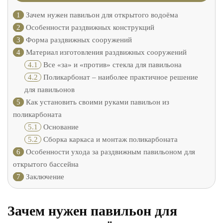
1
Зачем нужен павильон для открытого водоёма
2
Особенности раздвижных конструкций
3
Форма раздвижных сооружений
4
Материал изготовления раздвижных сооружений
4.1
Все «за» и «против» стекла для павильона
4.2
Поликарбонат – наиболее практичное решение
для павильонов
5
Как установить своими руками павильон из
поликарбоната
5.1
Основание
5.2
Сборка каркаса и монтаж поликарбоната
6
Особенности ухода за раздвижным павильоном для
открытого бассейна
7
Заключение
Зачем нужен павильон для