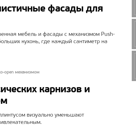
истичные фасады для
оенная мебель и фасады с механизмом Push-
больших кухонь, где каждый сантиметр на
-to-open механизмом
сических карнизов и
ом
 плинтусом визуально уменьшают
ривлекательным.