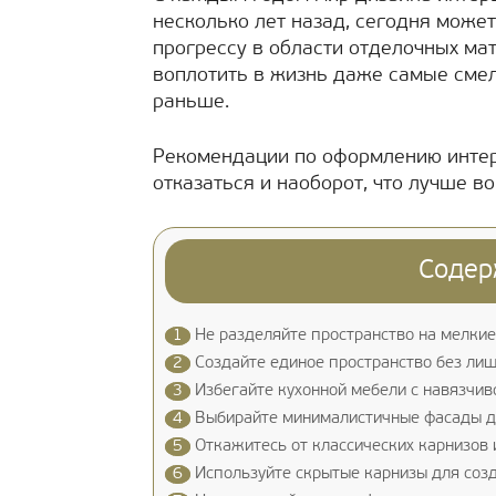
несколько лет назад, сегодня може
прогрессу в области отделочных ма
воплотить в жизнь даже самые смел
раньше.
Рекомендации по оформлению интерь
отказаться и наоборот, что лучше в
Содер
1
Не разделяйте пространство на мелки
2
Создайте единое пространство без ли
3
Избегайте кухонной мебели с навязчив
4
Выбирайте минималистичные фасады д
5
Откажитесь от классических карнизов 
6
Используйте скрытые карнизы для соз