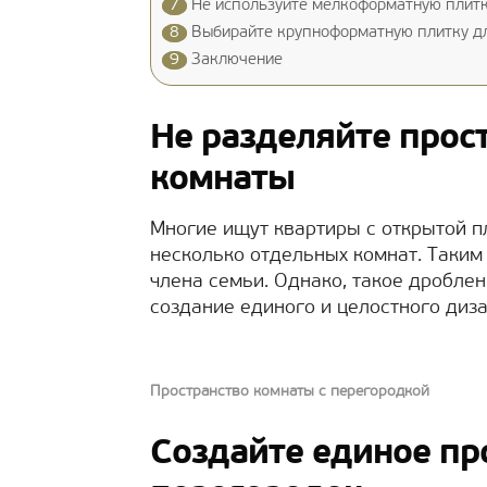
7
Не используйте мелкоформатную плит
8
Выбирайте крупноформатную плитку дл
9
Заключение
Не разделяйте прос
комнаты
Многие ищут квартиры с открытой пл
несколько отдельных комнат. Таким
члена семьи. Однако, такое дробле
создание единого и целостного диза
Пространство комнаты c перегородкой
Создайте единое пр