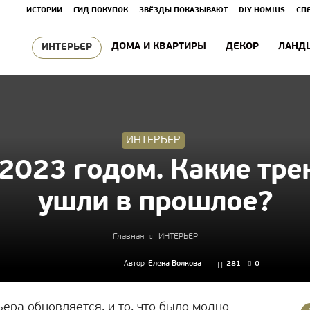
ИСТОРИИ
ГИД ПОКУПОК
ЗВЁЗДЫ ПОКАЗЫВАЮТ
DIY HOMIUS
СП
ДОМА И КВАРТИРЫ
ДЕКОР
ЛАНД
ИНТЕРЬЕР
ИНТЕРЬЕР
2023 годом. Какие тре
ушли в прошлое?
Главная
ИНТЕРЬЕР
Автор
Елена Волкова
281
0
ера обновляется, и то, что было модно