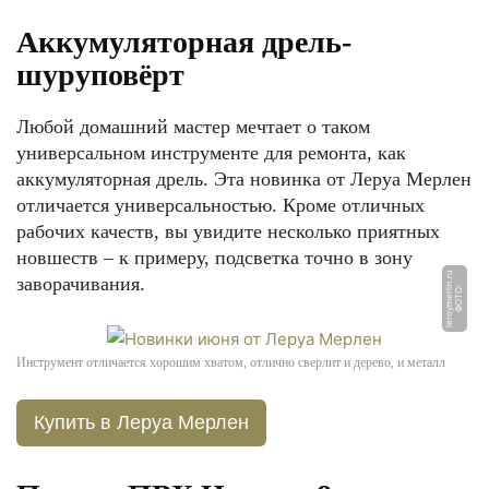
Аккумуляторная дрель-
шуруповёрт
Любой домашний мастер мечтает о таком
универсальном инструменте для ремонта, как
аккумуляторная дрель. Эта новинка от Леруа Мерлен
отличается универсальностью. Кроме отличных
рабочих качеств, вы увидите несколько приятных
новшеств – к примеру, подсветка точно в зону
u
заворачивания.
Ф
О
Т
О:
l
e
r
o
y
m
e
rli
n.
r
Инструмент отличается хорошим хватом, отлично сверлит и дерево, и металл
Купить в Леруа Мерлен