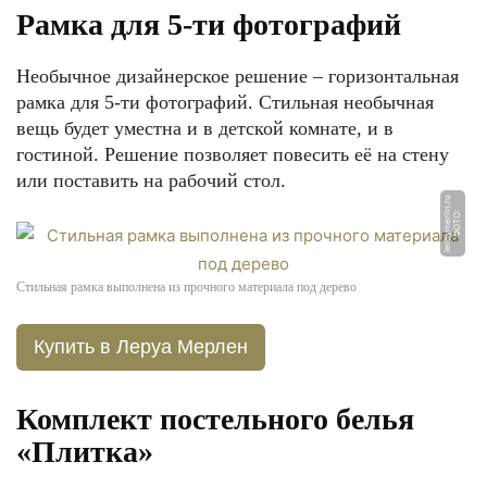
Рамка для 5-ти фотографий
Необычное дизайнерское решение – горизонтальная
рамка для 5-ти фотографий. Стильная необычная
вещь будет уместна и в детской комнате, и в
гостиной. Решение позволяет повесить её на стену
или поставить на рабочий стол.
u
Ф
О
Т
О:
l
e
r
o
y
m
e
rli
n.
r
Стильная рамка выполнена из прочного материала под дерево
Купить в Леруа Мерлен
Комплект постельного белья
«Плитка»