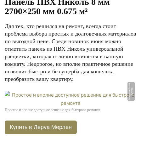
Панель ПВХ Николь 8 мм
2700×250 мм 0.675 м²
Для тех, кто решился на ремонт, всегда стоит
проблема выбора простых и долговечных материалов
по выгодной цене. Среди новинок июня можно
отметить панель из ПВХ Николь универсальной
расцветки, которая отлично впишется в ванную
комнату. Недорогое, но вполне практичное решение
позволит быстро и без ущерба для кошелька
преобразить вашу квартиру.
u
Ф
О
Т
О:
l
e
r
o
y
m
e
rli
n.
r
Простое и вполне доступное решение для быстрого ремонта
Купить в Леруа Мерлен