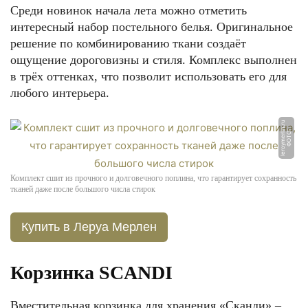
Среди новинок начала лета можно отметить
интересный набор постельного белья. Оригинальное
решение по комбинированию ткани создаёт
ощущение дороговизны и стиля. Комплекс выполнен
в трёх оттенках, что позволит использовать его для
любого интерьера.
u
Ф
О
Т
О:
l
e
r
o
y
m
e
rli
n.
r
Комплект сшит из прочного и долговечного поплина, что гарантирует сохранность
тканей даже после большого числа стирок
Купить в Леруа Мерлен
Корзинка SCANDI
Вместительная корзинка для хранения «Сканди» –