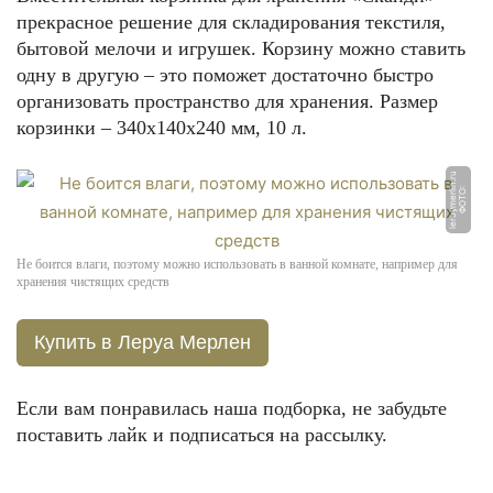
прекрасное решение для складирования текстиля,
бытовой мелочи и игрушек. Корзину можно ставить
одну в другую – это поможет достаточно быстро
организовать пространство для хранения. Размер
корзинки – 340x140x240 мм, 10 л.
u
Ф
О
Т
О:
l
e
r
o
y
m
e
rli
n.
r
Не боится влаги, поэтому можно использовать в ванной комнате, например для
хранения чистящих средств
Купить в Леруа Мерлен
Если вам понравилась наша подборка, не забудьте
поставить лайк и подписаться на рассылку.