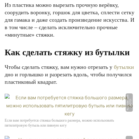
Из пластика можно вырезать прочную верёвку,
соорудить воронку, горшок для цветка, сплести сетку
для гамака и даже создать произведение искусства. И
в том числе – сделать исключительно прочные
«минутные» стяжки.
Как сделать стяжку из бутылки
Чтобы сделать стяжку, вам нужно отрезать у
бутылки
дно и горлышко и разрезать вдоль, чтобы получился
пластиковый квадрат.
m
Ф
О
Т
О:
Y
o
u
T
u
b
e.
c
o
Если вам потребуется стяжка большого размера, можно использовать
пятилитровую бутыль или пивную кегу