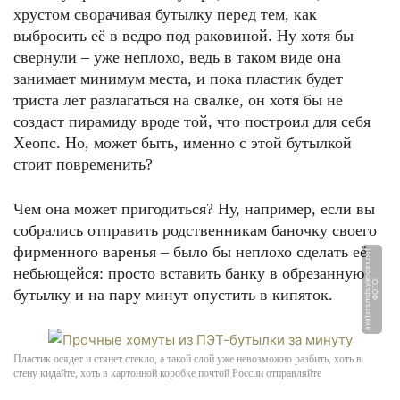
хрустом сворачивая бутылку перед тем, как
выбросить её в ведро под раковиной. Ну хотя бы
свернули – уже неплохо, ведь в таком виде она
занимает минимум места, и пока пластик будет
триста лет разлагаться на свалке, он хотя бы не
создаст пирамиду вроде той, что построил для себя
Хеопс. Но, может быть, именно с этой бутылкой
стоит повременить?
Чем она может пригодиться? Ну, например, если вы
собрались отправить родственникам баночку своего
фирменного варенья – было бы неплохо сделать её
t
небьющейся: просто вставить банку в обрезанную
Ф
О
Т
О:
a
v
a
t
a
r
s.
m
d
s.
y
a
n
d
e
x.
n
e
бутылку и на пару минут опустить в кипяток.
Пластик осядет и стянет стекло, а такой слой уже невозможно разбить, хоть в
стену кидайте, хоть в картонной коробке почтой России отправляйте