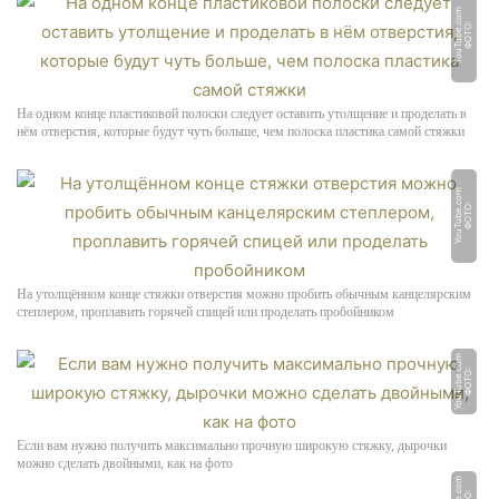
m
Ф
О
Т
О:
Y
o
u
T
u
b
e.
c
o
На одном конце пластиковой полоски следует оставить утолщение и проделать в
нём отверстия, которые будут чуть больше, чем полоска пластика самой стяжки
m
Ф
О
Т
О:
Y
o
u
T
u
b
e.
c
o
На утолщённом конце стяжки отверстия можно пробить обычным канцелярским
степлером, проплавить горячей спицей или проделать пробойником
m
Ф
О
Т
О:
Y
o
u
T
u
b
e.
c
o
Если вам нужно получить максимально прочную широкую стяжку, дырочки
можно сделать двойными, как на фото