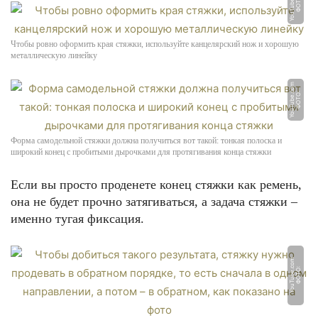
m
Ф
О
Т
О:
Y
o
u
T
u
b
e.
c
o
Чтобы ровно оформить края стяжки, используйте канцелярский нож и хорошую
металлическую линейку
m
Ф
О
Т
О:
Y
o
u
T
u
b
e.
c
o
Форма самодельной стяжки должна получиться вот такой: тонкая полоска и
широкий конец с пробитыми дырочками для протягивания конца стяжки
Если вы просто проденете конец стяжки как ремень,
она не будет прочно затягиваться, а задача стяжки –
именно тугая фиксация.
m
Ф
О
Т
О:
Y
o
u
T
u
b
e.
c
o