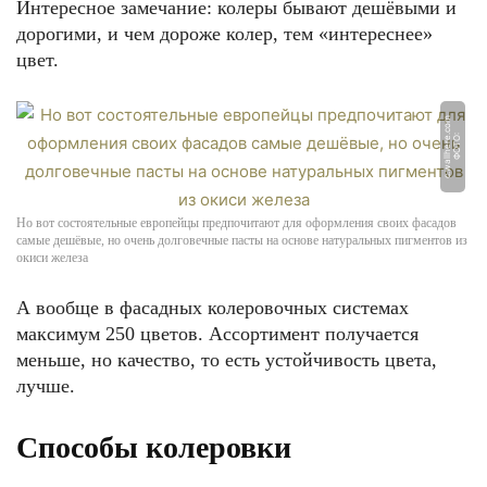
Интересное замечание: колеры бывают дешёвыми и
дорогими, и чем дороже колер, тем «интереснее»
цвет.
m
Ф
О
Т
О:
c.
w
all
h
e
r
e.
c
o
Но вот состоятельные европейцы предпочитают для оформления своих фасадов
самые дешёвые, но очень долговечные пасты на основе натуральных пигментов из
окиси железа
А вообще в фасадных колеровочных системах
максимум 250 цветов. Ассортимент получается
меньше, но качество, то есть устойчивость цвета,
лучше.
Способы колеровки