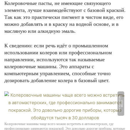
Колеровочные пасты, не имеющие связующего
элемента, лучше взаимодействуют с базовой краской.
Так как это практически пигмент в чистом виде, его
можно добавлять и в краску на водной основе, и в
масляную или алкидную эмаль.
К сведению: если речь идёт о промышленном
использовании колеров или профессиональном
направлении, используются так называемые
колеровочные машины. Это аппараты с
компьютерным управлением, способные точно
дозировать добавление колера в базовый цвет.
ф
Ф
О
Т
О:
а
н
г
а
р
а
л
е
с.
р
Колеровочные машины чаще всего можно встретить в автомастерских, где
профессионально занимаются покраской. Это довольно дорогие приборы, которые