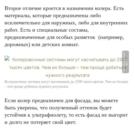
Второе отличие кроется в назначении колера. Есть
материалы, которые предназначены либо
исключительно для наружных, либо для внутренних
работ. Есть и специальные составы,
предназначенные для особых разметок (например,
дорожных) или детских комнат.
m
Ф
О
Т
О:
i
1.
p
h
o
t
o.
2
gi
s.
c
o
Колеровочные системы могут насчитывать до 2500 тысяч цветов. Чем их больше
– тем проще добиться нужного результата
Если колер предназначен для фасада, вы можете
быть уверены, что полученный оттенок будет
устойчив к ультрафиолету, то есть фасад не выгорит
и долго не потеряет свой цвет.