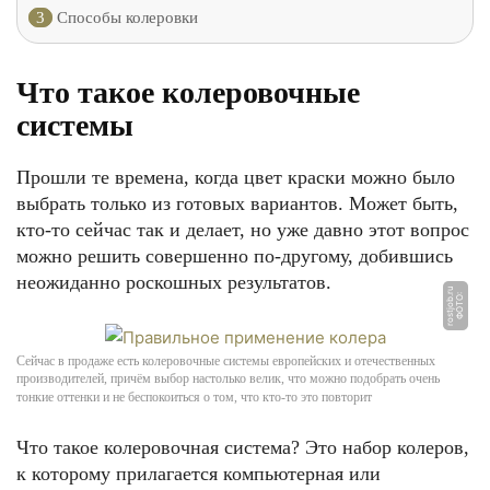
3
Способы колеровки
Что такое колеровочные
системы
Прошли те времена, когда цвет краски можно было
выбрать только из готовых вариантов. Может быть,
кто-то сейчас так и делает, но уже давно этот вопрос
можно решить совершенно по-другому, добившись
неожиданно роскошных результатов.
u
Ф
О
Т
О:
r
o
s
tj
o
b.
r
Сейчас в продаже есть колеровочные системы европейских и отечественных
производителей, причём выбор настолько велик, что можно подобрать очень
тонкие оттенки и не беспокоиться о том, что кто-то это повторит
Что такое колеровочная система? Это набор колеров,
к которому прилагается компьютерная или