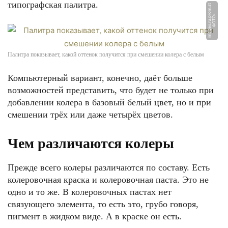
типографская палитра.
t
Ф
О
Т
О:
i
m
a
g
e
s.
r
u.
p
r
o
m.
s
Палитра показывает, какой оттенок получится при смешении колера с белым
Компьютерный вариант, конечно, даёт больше
возможностей представить, что будет не только при
добавлении колера в базовый белый цвет, но и при
смешении трёх или даже четырёх цветов.
Чем различаются колеры
Прежде всего колеры различаются по составу. Есть
колеровочная краска и колеровочная паста. Это не
одно и то же. В колеровочных пастах нет
связующего элемента, то есть это, грубо говоря,
пигмент в жидком виде. А в краске он есть.