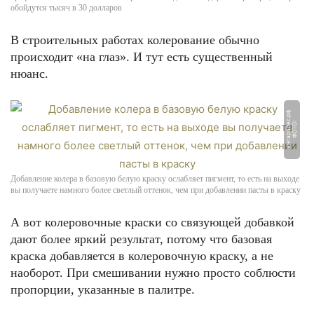
обойдутся тысяч в 30 долларов
В строительных работах колерование обычно
происходит «на глаз». И тут есть существенный
нюанс.
ф
Ф
О
Т
О:
а
н
г
а
р
а
л
е
с.
р
Добавление колера в базовую белую краску ослабляет пигмент, то есть на выходе
вы получаете намного более светлый оттенок, чем при добавлении пасты в краску
А вот колеровочные краски со связующей добавкой
дают более яркий результат, потому что базовая
краска добавляется в колеровочную краску, а не
наоборот. При смешивании нужно просто соблюсти
пропорции, указанные в палитре.