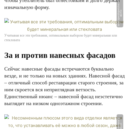
чтобы утеплитель был огнестойким и долго держал
u
изначальную форму.
Ф
О
Т
О:
b
a
s
h.
s
p
e
c
di
s
p
e
t
c
h
e
r.
r
Учитывая все эти требования, оптимальным выбором будет минеральная или
стекловата
За и против навесных фасадов
Сейчас навесные фасады встречаются буквально
везде, и не только на новых зданиях. Навесной фасад
– отличный способ реставрации старого строения, за
ним скроется вся неприглядная ветхость.
Единственный нюанс – навесной фасад неэстетично
выглядит на низком одноэтажном строении.
u
Ф
О
Т
О:
r
e
m
o
n
s
a
m
a
r
a.
r