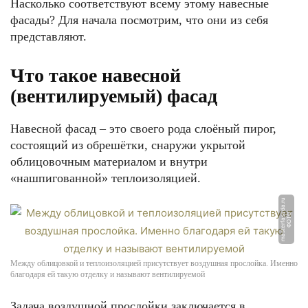
Насколько соответствуют всему этому навесные
фасады? Для начала посмотрим, что они из себя
представляют.
Что такое навесной
(вентилируемый) фасад
Навесной фасад – это своего рода слоёный пирог,
состоящий из обрешётки, снаружи укрытой
облицовочным материалом и внутри
«нашпигованной» теплоизоляцией.
u
Ф
О
Т
О:
m
a
s
t
e
r
f
a
s
a
d
a.
r
Между облицовкой и теплоизоляцией присутствует воздушная прослойка. Именно
благодаря ей такую отделку и называют вентилируемой
Задача воздушной прослойки заключается в