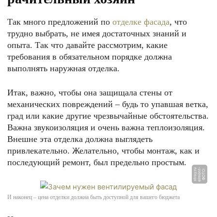
Так много предложений по
отделке фасада
, что
трудно выбрать, не имея достаточных знаний и
опыта. Так что давайте рассмотрим, какие
требования в обязательном порядке должна
выполнять наружная отделка.
Итак, важно, чтобы она защищала стены от
механических повреждений – будь то упавшая ветка,
град или какие другие чрезвычайные обстоятельства.
Важна звукоизоляция и очень важна теплоизоляция.
Внешне эта отделка должна выглядеть
привлекательно. Желательно, чтобы монтаж, как и
последующий ремонт, был предельно простым.
-
u
Ф
О
Т
О:
el
m
o
n
t
s
t
r
o
y.
r
И наконец – цена отделки должна быть доступной для вашего бюджета