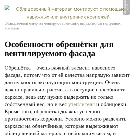
m
Ф
О
Т
О:
z
a
k
u
p
k
a.
c
o
Облицовочный материал монтируют с помощью наружных или внутренних
крепежей
Особенности обрешётки для
вентилируемого фасада
Обрешётка – очень важный элемент навесного
фасада, потому что от её качества напрямую зависит
длительность эксплуатации конструкции. Очень
важно правильно рассчитать несущие способности
каркаса, ведь ему нужно выдержать не только
собственный вес, но и вес
утеплителя
и облицовки.
Кроме того, обрешётка должна успешно
противостоять коррозии. Условно можно разделить
каркасы на облегчённые, которые выдерживают
облицовочный материал с небольшим весом, и