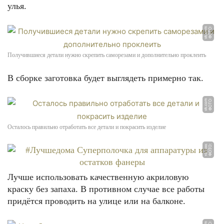
улья.
m
Ф
О
Т
О:
v
k.
c
o
Получившиеся детали нужно скрепить саморезами и дополнительно проклеить
В сборке заготовка будет выглядеть примерно так.
m
Ф
О
Т
О:
v
k.
c
o
Осталось правильно отработать все детали и покрасить изделие
Ф
О
Т
О:
v
k.
c
o
m
Лучше использовать качественную акриловую
краску без запаха. В противном случае все работы
придётся проводить на улице или на балконе.