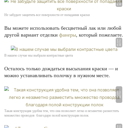
m
Ф
О
Т
О:
v
k.
c
o
Не забудьте защитить все поверхности от попадания краски
Вы можете использовать бесцветный лак или любой
другой вариант отделки
фанеры
, который пожелаете.
m
Ф
О
Т
О:
v
k.
c
o
В нашем случае мы выбрали контрастные цвета
Осталось только дождаться высыхания краски — и
можно устанавливать полочку в нужном месте.
m
Ф
О
Т
О:
v
k.
c
o
Такая конструкция удобна тем, что она позволяет легко и незаметно разместить
множество проводов благодаря полой конструкции полок