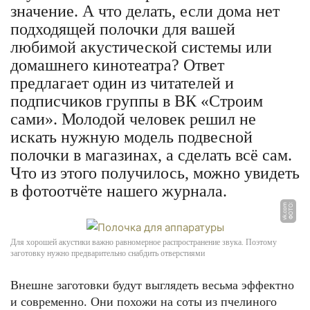
значение. А что делать, если дома нет
подходящей полочки для вашей
любимой акустической системы или
домашнего кинотеатра? Ответ
предлагает один из читателей и
подписчиков группы в ВК «Строим
сами». Молодой человек решил не
искать нужную модель подвесной
полочки в магазинах, а сделать всё сам.
Что из этого получилось, можно увидеть
в фотоотчёте нашего журнала.
m
Ф
О
Т
О:
v
k.
c
o
Для хорошей акустики важно равномерное распространение звука. Поэтому
заготовку нужно предварительно снабдить отверстиями
Внешне заготовки будут выглядеть весьма эффектно
и современно. Они похожи на соты из пчелиного