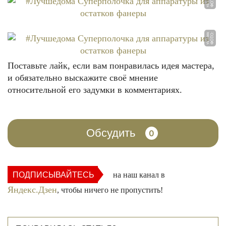
Ф
О
Т
О:
v
k.
c
o
m
Ф
О
Т
О:
v
k.
c
o
m
Поставьте лайк, если вам понравилась идея мастера,
и обязательно выскажите своё мнение
относительной его задумки в комментариях.
Обсудить
0
ПОДПИСЫВАЙТЕСЬ
на наш канал в
Яндекс.Дзен
, чтобы ничего не пропустить!