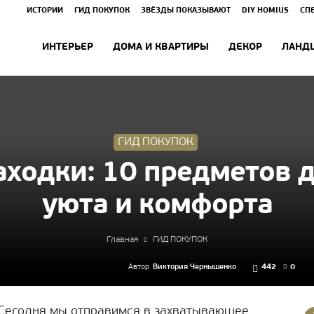
ИСТОРИИ
ГИД ПОКУПОК
ЗВЁЗДЫ ПОКАЗЫВАЮТ
DIY HOMIUS
СП
ИНТЕРЬЕР
ДОМА И КВАРТИРЫ
ДЕКОР
ЛАНД
ГИД ПОКУПОК
ходки: 10 предметов 
уюта и комфорта
Главная
ГИД ПОКУПОК
Автор
Виктория Чернышенко
442
0
 Сегодня мы отправимся в захватывающее