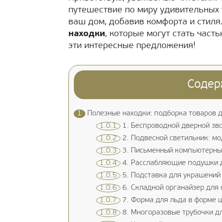
путешествие по миру удивительных т
ваш дом, добавив комфорта и стиля
находки
, которые могут стать част
эти интересные предложения!
Содер
1
Полезные находки: подборка товаров д
1.0.1
1. Беспроводной дверной зв
1.0.2
2. Подвесной светильник: мо
1.0.3
3. Письменный компьютерны
1.0.4
4. Расслабляющие подушки 
1.0.5
5. Подставка для украшений
1.0.6
6. Складной органайзер для
1.0.7
7. Форма для льда в форме 
1.0.8
8. Многоразовые трубочки д