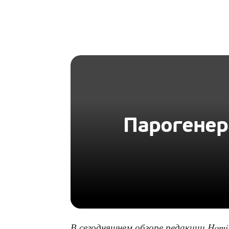
HOMIUS
Парогенер
В сегодняшнем обзоре редакции Homi