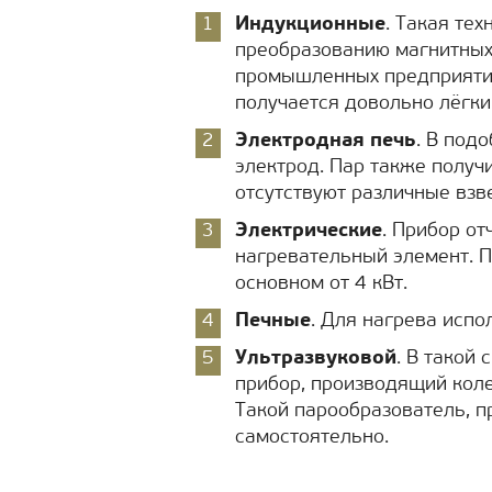
Индукционные
. Такая те
преобразованию магнитных 
промышленных предприятиях
получается довольно лёгки
Электродная печь
. В под
электрод. Пар также получ
отсутствуют различные взв
Электрические
. Прибор от
нагревательный элемент. П
основном от 4 кВт.
Печные
. Для нагрева испо
Ультразвуковой
. В такой
прибор, производящий кол
Такой парообразователь, п
самостоятельно.