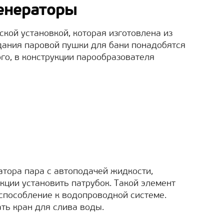
енераторы
кой установкой, которая изготовлена из
дания паровой пушки для бани понадобятся
го, в конструкции парообразователя
тора пара с автоподачей жидкости,
кции установить патрубок. Такой элемент
способление к водопроводной системе.
ть кран для слива воды.