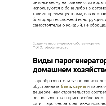
интенсивному нагреванию, из воды п
используются в бане либо на автом
такими преимуществами, как компак
благодаря несложной конструкции, 
самостоятельно каждый, не обраща
Создание парогенератора собственноручно
ФОТО: otoplenie-gid.ru
Виды парогенератор
домашнем хозяйств
Парообразователи зачастую использ
обустраивать
бани
,
сауны
и парные
дешевле, чем строительство соотве
воспользоваться приспособлением, 
сети. Парогенераторы также исполь