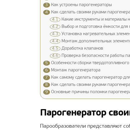
3
Как устроены парогенераторы
4
Как сделать своими руками парогенера
4.1
Какие инструменты и материалы 
4.2
Выбор и подготовка ёмкости для 
4.3
Установка нагревательных элеме
4.4
Монтаж дополнительных элемент
4.5
Доработка клапанов
4.6
Проверка безопасности работы п
5
Особенности сборки твердотопливного 
6
Монтаж парогенератора
7
Как самому сделать парогенератор для
8
Как сделать своими руками парогенера
9
Основные причины поломки парогенер
Парогенератор сво
Парообразователи представляют соб