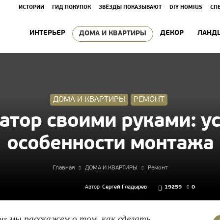
ИСТОРИИ
ГИД ПОКУПОК
ЗВЁЗДЫ ПОКАЗЫВАЮТ
DIY HOMIUS
СП
ИНТЕРЬЕР
ДЕКОР
ЛАНД
ДОМА И КВАРТИРЫ
ДОМА И КВАРТИРЫ
РЕМОНТ
атор своими руками: ус
особенности монтажа
Главная
ДОМА И КВАРТИРЫ
Ремонт
Автор
Сергей Гладырев
19259
0
us мы расскажем о том, как сделать