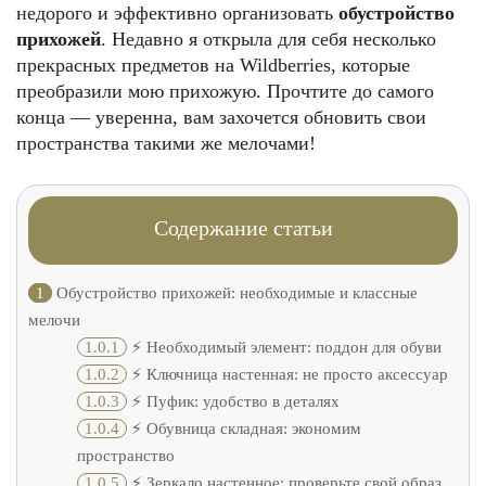
недорого и эффективно организовать
обустройство
прихожей
. Недавно я открыла для себя несколько
прекрасных предметов на Wildberries, которые
преобразили мою прихожую. Прочтите до самого
конца — уверенна, вам захочется обновить свои
пространства такими же мелочами!
Содержание статьи
1
Обустройство прихожей: необходимые и классные
мелочи
1.0.1
⚡️ Необходимый элемент: поддон для обуви
1.0.2
⚡️ Ключница настенная: не просто аксессуар
1.0.3
⚡️ Пуфик: удобство в деталях
1.0.4
⚡️ Обувница складная: экономим
пространство
1.0.5
⚡️ Зеркало настенное: проверьте свой образ