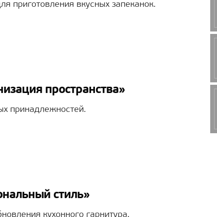
ля приготовления вкусных запеканок.
низация пространства»
ых принадлежностей.
ональный стиль»
бновления кухонного гарнитура.