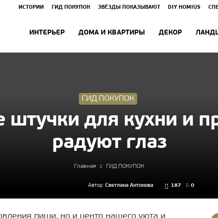
ИСТОРИИ
ГИД ПОКУПОК
ЗВЁЗДЫ ПОКАЗЫВАЮТ
DIY HOMIUS
СП
ИНТЕРЬЕР
ДОМА И КВАРТИРЫ
ДЕКОР
ЛАНД
ГИД ПОКУПОК
 штучки для кухни и п
радуют глаз
Главная
ГИД ПОКУПОК
Автор
Светлана Антонова
187
0
овления пищи, но и центр нашего уюта и