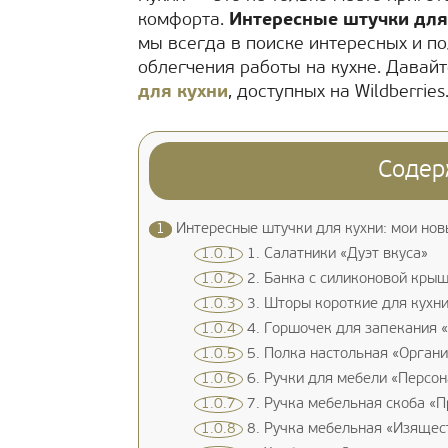
комфорта.
Интересные штучки для
мы всегда в поиске интересных и п
облегчения работы на кухне. Давай
для кухни
, доступных на Wildberries
Содер
1
Интересные штучки для кухни: мои нов
1.0.1
1. Салатники «Дуэт вкуса»
1.0.2
2. Банка с силиконовой крыш
1.0.3
3. Шторы короткие для кухн
1.0.4
4. Горшочек для запекания 
1.0.5
5. Полка настольная «Органи
1.0.6
6. Ручки для мебели «Персон
1.0.7
7. Ручка мебельная скоба «П
1.0.8
8. Ручка мебельная «Изящес