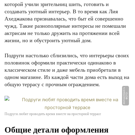
которой учили зрительниц шить, готовить и
создавать уютный интерьер. В то время как Лия
Ахеджакова признавалась, что быт ей совершенно
чужд. Такие разнополярные интересы не помешали
актрисам не только дружить на протяжении всей
жизни, но и обустроить уютный дом.
Подруги настолько сблизились, что интерьеры своих
половинок оформили практически одинаково в
классическом стиле и даже мебель приобретали в
одном магазине. Из каждой части дома есть выход на
общую террасу с прочным ограждением.
u
Ф
О
Т
О:
d
o
m
z
a
m
k
a
d.
r
Подруги любят проводить время вместе на просторной террасе
Общие детали оформления