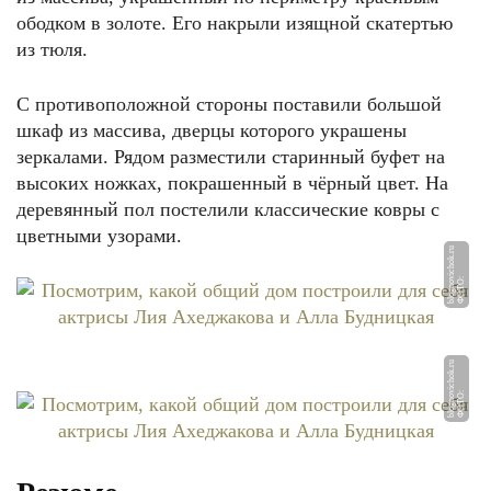
ободком в золоте. Его накрыли изящной скатертью
из тюля.
С противоположной стороны поставили большой
шкаф из массива, дверцы которого украшены
зеркалами. Рядом разместили старинный буфет на
высоких ножках, покрашенный в чёрный цвет. На
деревянный пол постелили классические ковры с
цветными узорами.
u
Ф
О
Т
О:
bl
o
g
n
o
vi
c
h
o
k.
r
u
Ф
О
Т
О:
bl
o
g
n
o
vi
c
h
o
k.
r