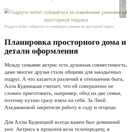
m
Ф
О
Т
О:
z
a
k
u
s
t
o
m.
c
o
Подруги любят собираться за семейными ужинами на просторной террасе
Планировка просторного дома и
детали оформления
Между семьями актрис есть духовная совместимость,
даже многие друзья стали общими для закадычных
подруг. А что касается различий в отношении быта,
Алла Будницкая считает, что ей совершенно не
сложно приготовить, например, обед на две семьи,
поэтому кухню сразу взяла на себя. За Лией
Ахеджаковой закрепили работу в саду и огороде.
Для Аллы Будницкой всегда важен был домашний
уют. Актриса в прошлом вела телепередачу, в