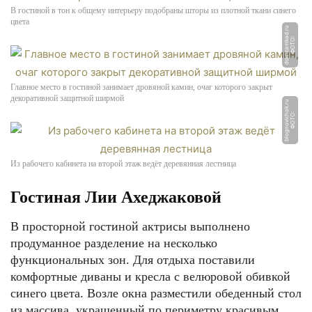
В гостиной в тон к общему интерьеру подобраны шторы из плотной ткани синего
цвета
u
Ф
О
Т
О:
d
o
m
z
a
m
k
a
d.
r
Главное место в гостиной занимает дровяной камин, очаг которого закрыт
декоративной защитной ширмой
u
Ф
О
Т
О:
bl
o
g
n
o
vi
c
h
o
k.
r
Из рабочего кабинета на второй этаж ведёт деревянная лестница
Гостиная Лии Ахеджаковой
В просторной гостиной актрисы выполнено
продуманное разделение на несколько
функциональных зон. Для отдыха поставили
комфортные диваны и кресла с велюровой обивкой
синего цвета. Возле окна разместили обеденный стол
из массива, украшенный по периметру красивым