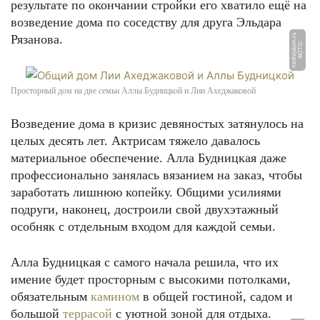
результате по окончании стройки его хватило ещё на
возведение дома по соседству для друга Эльдара
Рязанова.
u
Ф
О
Т
О:
n
e
d
vij
d
o
m.
r
Просторный дом на две семьи Аллы Будницкой и Лии Ахеджаковой
Возведение дома в кризис девяностых затянулось на
целых десять лет. Актрисам тяжело давалось
материальное обеспечение. Алла Будницкая даже
профессионально занялась вязанием на заказ, чтобы
заработать лишнюю копейку. Общими усилиями
подруги, наконец, достроили свой двухэтажный
особняк с отдельным входом для каждой семьи.
Алла Будницкая с самого начала решила, что их
имение будет просторным с высокими потолками,
обязательным
камином
в общей гостиной, садом и
большой
террасой
с уютной зоной для отдыха.