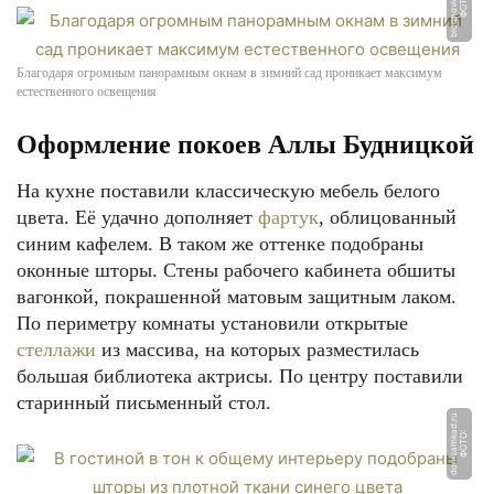
u
Ф
О
Т
О:
bl
o
g
n
o
vi
c
h
o
k.
r
Благодаря огромным панорамным окнам в зимний сад проникает максимум
естественного освещения
Оформление покоев Аллы Будницкой
На кухне поставили классическую мебель белого
цвета. Её удачно дополняет
фартук
, облицованный
синим кафелем. В таком же оттенке подобраны
оконные шторы. Стены рабочего кабинета обшиты
вагонкой, покрашенной матовым защитным лаком.
По периметру комнаты установили открытые
стеллажи
из массива, на которых разместилась
большая библиотека актрисы. По центру поставили
старинный письменный стол.
u
Ф
О
Т
О:
d
o
m
z
a
m
k
a
d.
r