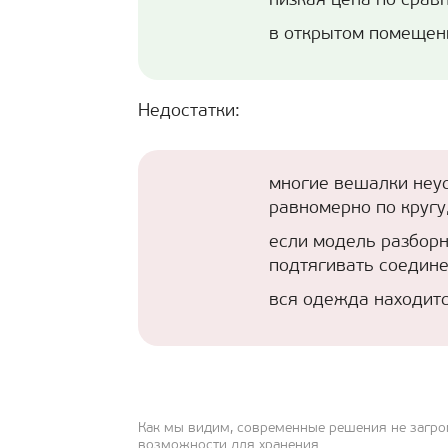
низкая цена по срав
в открытом помещен
Недостатки:
многие вешалки неу
равномерно по кругу
если модель разборн
подтягивать соедине
вся одежда находитс
Как мы видим, современные решения не загром
возможности для хранения