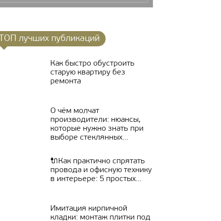
ТОП лучших публикаций
Как быстро обустроить
старую квартиру без
ремонта
О чём молчат
производители: нюансы,
которые нужно знать при
выборе стеклянных...
🔌Как практично спрятать
провода и офисную технику
в интерьере: 5 простых...
Имитация кирпичной
кладки: монтаж плитки под