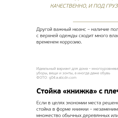
КАЧЕСТВЕННО, И ПОД ГРУ
Другой важный нюанс – наличие пол
с верхней одежды сходит много влаг
временем коррозию.
Идеальный вариант для дома – многоуровнева
уборы, вещи и зонты, а иногда даже обувь
ФОТО: g04.a.alicdn.com
Стойка «книжка» с пле
Если в целях экономии места решен
стойка в форме книжки – незаменим
множество обычных деревянных или