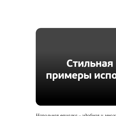
HOMIUS
Стильная
примеры испо
Напольная вешалка – удобная и мног