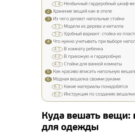
1.4
Необычный гардеробный шкаф-ве
2
Хранение вещей как в отеле
3
Из чего делают напольные стойки
3.1
Модели из дерева и металла
3.2
Удобный вариант: стойка из пласт
4
Что нужно учитывать при выборе напол
4.1
В комнату ребенка
4.2
В прихожую и гардеробную
4.3
Стойки для ванной комнаты
5
Как красиво вписать напольную вешалк
6
Модная вешалка своими руками
6.1
Какие материалы понадобятся
6.2
Инструкция по созданию вешалки
Куда вешать вещи: 
для одежды