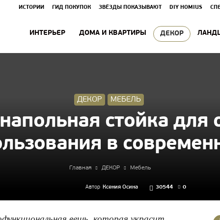
ИСТОРИИ
ГИД ПОКУПОК
ЗВЁЗДЫ ПОКАЗЫВАЮТ
DIY HOMIUS
СП
ИНТЕРЬЕР
ДОМА И КВАРТИРЫ
ЛАНД
ДЕКОР
ДЕКОР
МЕБЕЛЬ
 напольная стойка для
льзования в современ
Главная
ДЕКОР
Мебель
Автор
Ксения Осина
30544
0
офункциональная вещь, которая украсит