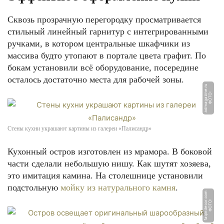
Сквозь прозрачную перегородку просматривается
стильный линейный гарнитур с интегрированными
ручками, в котором центральные шкафчики из
массива будто утопают в портале цвета графит. По
бокам установили всё оборудование, посередине
осталось достаточно места для рабочей зоны.
u
Ф
О
Т
О:
a
d
m
a
g
a
zi
n
e.
r
Стены кухни украшают картины из галереи «Палисандр»
Кухонный остров изготовлен из мрамора. В боковой
части сделали небольшую нишу. Как шутят хозяева,
это имитация камина. На столешнице установили
подстольную
мойку из натурального камня
.
m
Ф
О
Т
О:
f
a
qi
n
d
e
c
o
r.
c
o