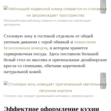
u
Ф
О
Т
О:
a
d
m
a
g
a
zi
n
e.
r
Небольшой подвесной комод сливается со стенами и не загромождает
пространство
Столовую зону в гостиной отделили от общей
уютным диваном с серой обивкой и
невысоким
белоснежным комодом
, в котором хранится
сервировочная посуда. Здесь поставили большой
белый стол из массива и оригинальные дизайнерские
кресла со спинками, обитыми коричневой
натуральной кожей.
u
Ф
О
Т
О:
a
d
m
a
g
a
zi
n
e.
r
Столовую зону освещает оригинальный светильник в латунном корпусе
Эффектное оформление кухни