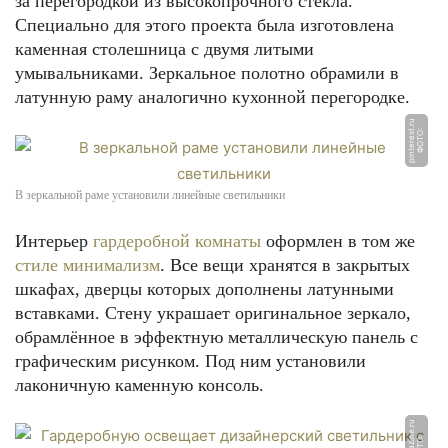
за перегородкой из высокопрочного стекла.
Специально для этого проекта была изготовлена
каменная столешница с двумя литыми
умывальниками. Зеркальное полотно обрамили в
латунную раму аналогично кухонной перегородке.
u
Ф
О
Т
О:
pi
n
t
e
r
e
s
t.
r
В зеркальной раме установили линейные светильники
Интерьер
гардеробной комнаты
оформлен в том же
стиле минимализм
. Все вещи хранятся в закрытых
шкафах, дверцы которых дополнены латунными
вставками. Стену украшает оригинальное зеркало,
обрамлённое в эффектную металлическую панель с
графическим рисунком. Под ним установили
лаконичную каменную консоль.