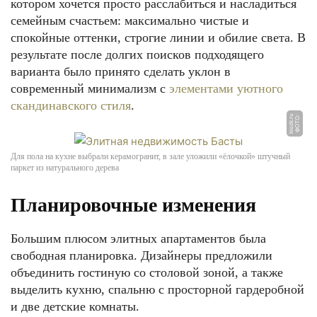
котором хочется просто расслабиться и насладиться
семейным счастьем: максимально чистые и
спокойные оттенки, строгие линии и обилие света. В
результате после долгих поисков подходящего
варианта было принято сделать уклон в
современный минимализм с
элементами уютного
скандинавского стиля
.
u
Ф
О
Т
О:
ki
o
z
k.
r
Для пола на кухне выбрали керамогранит, в зале уложили «ёлочкой» штучный
паркет из натурального дерева
Планировочные изменения
Большим плюсом элитных апартаментов была
свободная планировка. Дизайнеры предложили
объединить гостиную со столовой зоной, а также
выделить кухню, спальню с просторной гардеробной
и две детские комнаты.