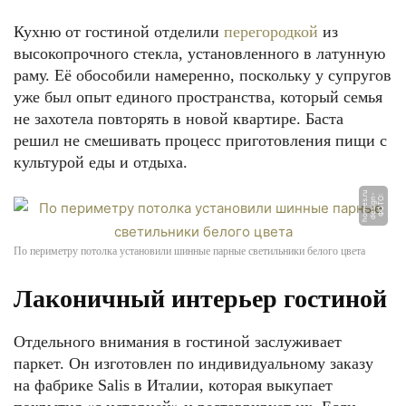
Кухню от гостиной отделили
перегородкой
из
высокопрочного стекла, установленного в латунную
раму. Её обособили намеренно, поскольку у супругов
уже был опыт единого пространства, который семья
не захотела повторять в новой квартире. Баста
решил не смешивать процесс приготовления пищи с
культурой еды и отдыха.
u
-
Ф
О
Т
О:
d
e
si
g
n
h
o
m
e
s.
r
По периметру потолка установили шинные парные светильники белого цвета
Лаконичный интерьер гостиной
Отдельного внимания в гостиной заслуживает
паркет. Он изготовлен по индивидуальному заказу
на фабрике Salis в Италии, которая выкупает