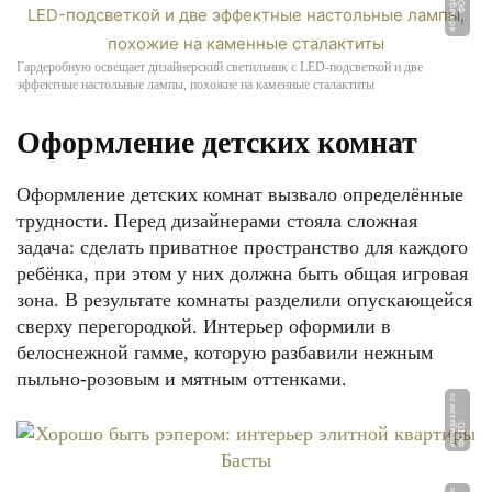
u
Ф
О
Т
О:
a
d
m
a
g
a
zi
n
e.
r
Гардеробную освещает дизайнерский светильник с LED-подсветкой и две
эффектные настольные лампы, похожие на каменные сталактиты
Оформление детских комнат
Оформление детских комнат вызвало определённые
трудности. Перед дизайнерами стояла сложная
задача: сделать приватное пространство для каждого
ребёнка, при этом у них должна быть общая игровая
зона. В результате комнаты разделили опускающейся
сверху перегородкой. Интерьер оформили в
белоснежной гамме, которую разбавили нежным
пыльно-розовым и мятным оттенками.
u
Ф
О
Т
О:
a
d
m
a
g
a
zi
n
e.
r