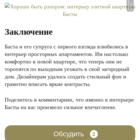
u
Ф
О
Т
О:
pi
nt
e
r
e
st.
r
Заключение
Баста и его супруга с первого взгляда влюбились в
интерьер просторных апартаментов. Им настолько
комфортно в новой квартире, что теперь они не
торопятся по выходным уезжать в свой загородный
дом. Дизайнерам удалось создать стильный фон и
грамотно вписать яркие контрасты.
Поделитесь в комментариях, что именно в интерьере
Басты на вас произвело сильное впечатление.
Обсудить
2