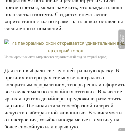
покрытия «с историей» и реставрирует их. Если
присмотреться, можно заметить, что каждая планка
пола слегка изогнута. Создаётся впечатление
«притоптанности» по краям, на плашках оставлены
следы многих поколений.
u
Ф
О
Т
О:
a
d
m
a
g
a
zi
n
e.
r
Из панорамных окон открывается удивительный вид на старый город
Для стен выбрали светлую нейтральную краску. В
прежних интерьерах семья уже наигралась с
колоритным оформлением, теперь решили оформить
всё в максимально спокойных оттенках. В качестве
ярких акцентов дизайнеры предложили разместить
картины. Гостиная стала своеобразной галереей
искусств с абстрактной живописью. В зависимости
от настроения, хозяйка иногда меняет тематику на
более спокойную или взрывную.