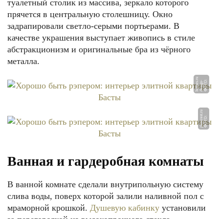
туалетный столик из массива, зеркало которого
прячется в центральную столешницу. Окно
задрапировали светло-серыми портьерами. В
качестве украшения выступает живопись в стиле
абстракционизм и оригинальные бра из чёрного
металла.
u
Ф
О
Т
О:
d
e
si
g
n
-
h
o
m
e
s.
r
u
Ф
О
Т
О:
pi
nt
e
r
e
st.
r
Ванная и гардеробная комнаты
В ванной комнате сделали внутрипольную систему
слива воды, поверх которой залили наливной пол с
мраморной крошкой.
Душевую кабинку
установили