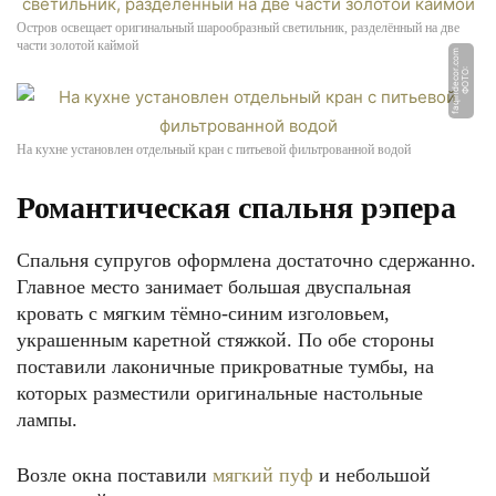
Остров освещает оригинальный шарообразный светильник, разделённый на две
части золотой каймой
m
Ф
О
Т
О:
f
a
qi
n
d
e
c
o
r.
c
o
На кухне установлен отдельный кран с питьевой фильтрованной водой
Романтическая спальня рэпера
Спальня супругов оформлена достаточно сдержанно.
Главное место занимает большая двуспальная
кровать с мягким тёмно-синим изголовьем,
украшенным каретной стяжкой. По обе стороны
поставили лаконичные прикроватные тумбы, на
которых разместили оригинальные настольные
лампы.
Возле окна поставили
мягкий пуф
и небольшой