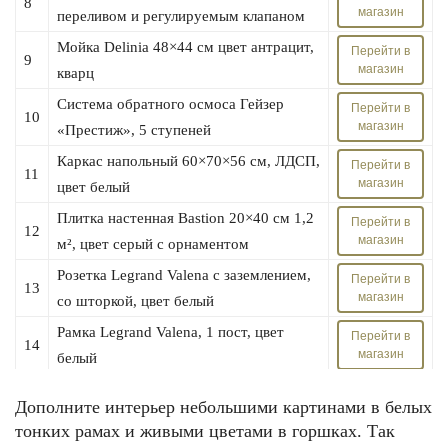
8
магазин
переливом и регулируемым клапаном
Мойка Delinia 48×44 см цвет антрацит,
Перейти в
9
магазин
кварц
Система обратного осмоса Гейзер
Перейти в
10
магазин
«Престиж», 5 ступеней
Каркас напольный 60×70×56 см, ЛДСП,
Перейти в
11
магазин
цвет белый
Плитка наcтенная Bastion 20×40 см 1,2
Перейти в
12
магазин
м², цвет серый с орнаментом
Розетка Legrand Valena с заземлением,
Перейти в
13
магазин
со шторкой, цвет белый
Рамка Legrand Valena, 1 пост, цвет
Перейти в
14
магазин
белый
Разделочная доска бамбук 368×279×10
Перейти в
15
Дополните интерьер небольшими картинами в белых
магазин
мм
тонких рамах и живыми цветами в горшках. Так
Дверь для шкафа Delinia «Капучино»