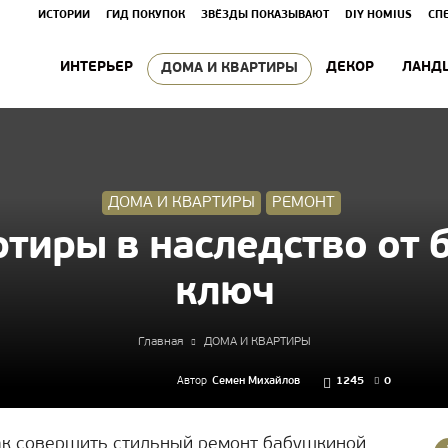
ИСТОРИИ
ГИД ПОКУПОК
ЗВЁЗДЫ ПОКАЗЫВАЮТ
DIY HOMIUS
СП
ИНТЕРЬЕР
ДЕКОР
ЛАНД
ДОМА И КВАРТИРЫ
ДОМА И КВАРТИРЫ
РЕМОНТ
ртиры в наследство от 
ключ
Главная
ДОМА И КВАРТИРЫ
Автор
Семен Михайлов
1245
0
как совершить стильный ремонт бабушкиной