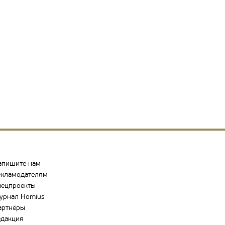
апишите нам
екламодателям
пецпроекты
урнал Homius
артнёры
едакция