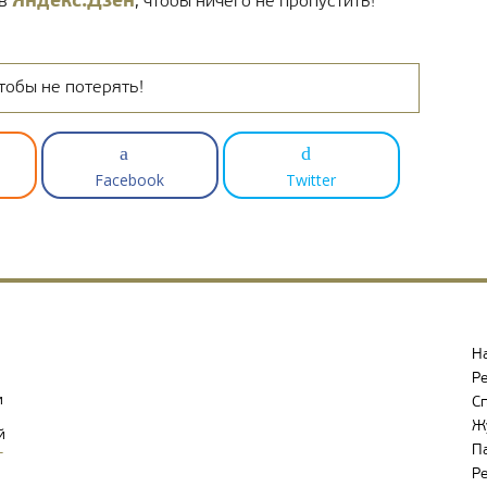
Яндекс.Дзен
 в
, чтобы ничего не пропустить!
тобы не потерять!
Facebook
Twitter
Н
Р
и
С
Ж
й
П
-
Р