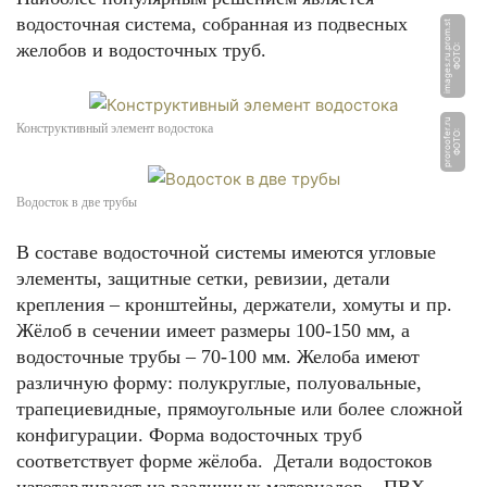
водосточная система, собранная из подвесных
t
желобов и водосточных труб.
Ф
О
Т
О:
i
m
a
g
e
s.
r
u.
p
r
o
m.
s
u
Конструктивный элемент водостока
Ф
О
Т
О:
p
r
o
r
o
o
f
e
r.
r
Водосток в две трубы
В составе водосточной системы имеются угловые
элементы, защитные сетки, ревизии, детали
крепления – кронштейны, держатели, хомуты и пр.
Жёлоб в сечении имеет размеры 100-150 мм, а
водосточные трубы ‒ 70-100 мм. Желоба имеют
различную форму: полукруглые, полуовальные,
трапециевидные, прямоугольные или более сложной
конфигурации. Форма водосточных труб
соответствует форме жёлоба. Детали водостоков