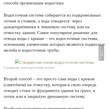
способа организации водостока.
Водосточная система собирается из подкровельных
лотков и стояков, а вода отводится через
дождеприёмники в ливневую систему или на
отмостку здания. Самое популярное решение для
отвода воды с крыши – это водосточные системы,
основными элементами которых являются подвесные
u
желоба и водосточные трубы.
Ф
О
Т
О:
p
r
o
filli
p
e
t
s
k.
r
Стандартная схема водосточной системы
Второй способ – это просто слив воды с кровли
(самотёком) на отмостку, которая в свою очередь
отводит стоки от фундамента здания на грунт, в
лотки или в закрытую дренажную систему.
Наиболее популярным решением является