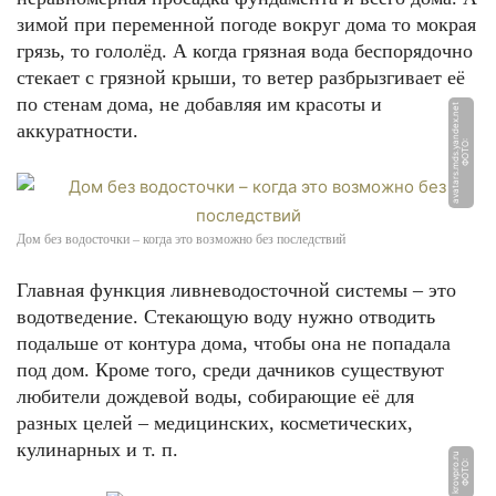
зимой при переменной погоде вокруг дома то мокрая
грязь, то гололёд. А когда грязная вода беспорядочно
стекает с грязной крыши, то ветер разбрызгивает её
по стенам дома, не добавляя им красоты и
t
аккуратности.
Ф
О
Т
О:
a
v
a
t
a
r
s.
m
d
s.
y
a
n
d
e
x.
n
e
Дом без водосточки – когда это возможно без последствий
Главная функция ливневодосточной системы – это
водотведение. Стекающую воду нужно отводить
подальше от контура дома, чтобы она не попадала
под дом. Кроме того, среди дачников существуют
любители дождевой воды, собирающие её для
разных целей – медицинских, косметических,
кулинарных и т. п.
u
Ф
О
Т
О:
k
r
o
v
p
r
o.
r