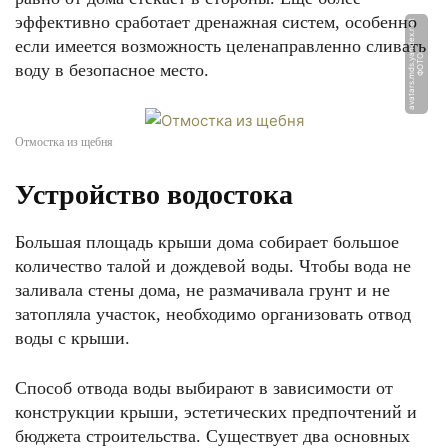
эффективно сработает дренажная систем, особенно
t
если имеется возможность целенаправленно сливать
Ф
О
Т
О:
a
v
a
t
a
r
s.
m
d
s.
y
a
n
d
e
x.
n
e
воду в безопасное место.
Отмостка из щебня
Устройство водостока
Большая площадь крыши дома собирает большое
количество талой и дождевой воды. Чтобы вода не
заливала стены дома, не размачивала грунт и не
затопляла участок, необходимо организовать отвод
воды с крыши.
Способ отвода воды выбирают в зависимости от
конструкции крыши, эстетических предпочтений и
бюджета строительства. Существует два основных