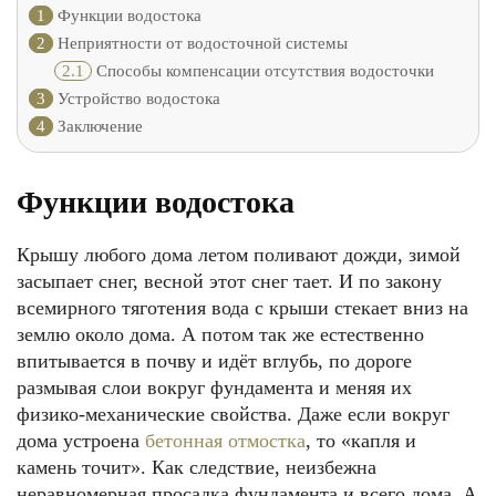
1
Функции водостока
2
Неприятности от водосточной системы
2.1
Способы компенсации отсутствия водосточки
3
Устройство водостока
4
Заключение
Функции водостока
Крышу любого дома летом поливают дожди, зимой
засыпает снег, весной этот снег тает. И по закону
всемирного тяготения вода с крыши стекает вниз на
землю около дома. А потом так же естественно
впитывается в почву и идёт вглубь, по дороге
размывая слои вокруг фундамента и меняя их
физико-механические свойства. Даже если вокруг
дома устроена
бетонная отмостка
, то «капля и
камень точит». Как следствие, неизбежна
неравномерная просадка фундамента и всего дома. А