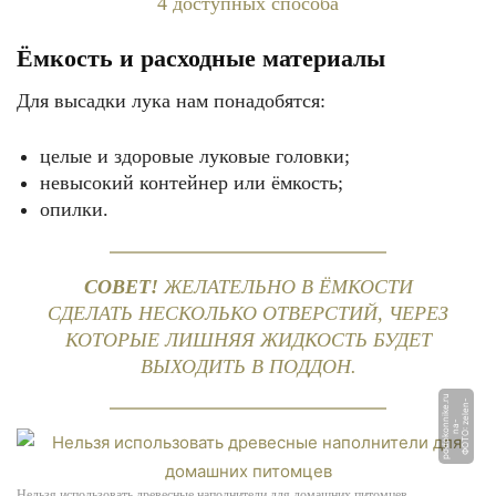
Ёмкость и расходные материалы
Для высадки лука нам понадобятся:
целые и здоровые луковые головки;
невысокий контейнер или ёмкость;
опилки.
СОВЕТ!
ЖЕЛАТЕЛЬНО В ЁМКОСТИ
СДЕЛАТЬ НЕСКОЛЬКО ОТВЕРСТИЙ, ЧЕРЕЗ
КОТОРЫЕ ЛИШНЯЯ ЖИДКОСТЬ БУДЕТ
ВЫХОДИТЬ В ПОДДОН.
u
Ф
О
Т
О:
el
e
n
-
n
a
p
o
d
o
k
o
n
ni
k
e.
r
z
-
Нельзя использовать древесные наполнители для домашних питомцев