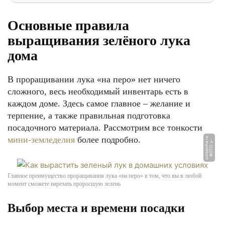
Основные правила
выращивания зелёного лука
дома
В проращивании лука «на перо» нет ничего
сложного, весь необходимый инвентарь есть в
каждом доме. Здесь самое главное – желание и
терпение, а также правильная подготовка
посадочного материала. Рассмотрим все тонкости
мини-земледелия
более подробно.
u
Ф
О
Т
О:
u
-
o
s
t
a
pi
c
h
a.
r
Главное преимущество проращивания лука «на перо» в том, что вы в любой
момент сможете нарезать проросшую зелень
Выбор места и времени посадки