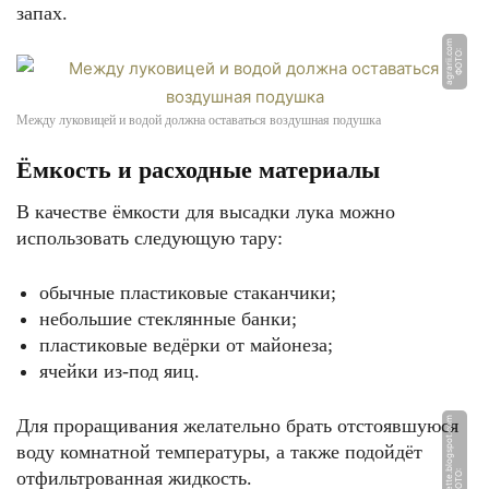
запах.
m
Ф
О
Т
О:
a
g
r
a
rii.
c
o
Между луковицей и водой должна оставаться воздушная подушка
Ёмкость и расходные материалы
В качестве ёмкости для высадки лука можно
использовать следующую тару:
обычные пластиковые стаканчики;
небольшие стеклянные банки;
пластиковые ведёрки от майонеза;
ячейки из-под яиц.
Для проращивания желательно брать отстоявшуюся
m
воду комнатной температуры, а также подойдёт
отфильтрованная жидкость.
Ф
О
Т
О:
m
y
c
r
e
a
ti
v
e
p
al
e
t
t
e.
bl
o
g
s
p
o
t.
c
o