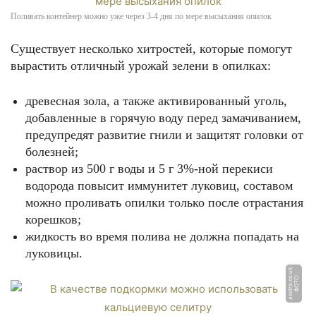
Поливать контейнер можно уже через 3-4 дня по мере высыхания опилок
Существует несколько хитростей, которые помогут
вырастить отличный урожай зелени в опилках:
древесная зола, а также активированный уголь,
добавленные в горячую воду перед замачиванием,
предупредят развитие гнили и защитят головки от
болезней;
раствор из 500 г воды и 5 г 3%-ной перекиси
водорода повысит иммунитет луковиц, составом
можно проливать опилки только после отрастания
корешков;
жидкость во время полива не должна попадать на
луковицы.
k
Ф
О
Т
О:
a
s
s
t
r
a.
c
o.
u