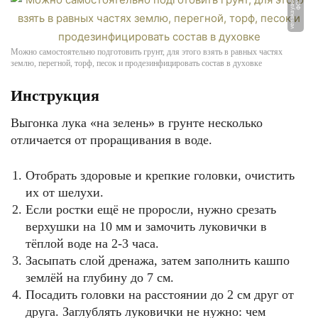
m
Ф
О
Т
О:
v
e
n
s
k
a
y
a
d
a
c
h
a.
c
o
Можно самостоятельно подготовить грунт, для этого взять в равных частях
землю, перегной, торф, песок и продезинфицировать состав в духовке
Инструкция
Выгонка лука «на зелень» в грунте несколько
отличается от проращивания в воде.
Отобрать здоровые и крепкие головки, очистить
их от шелухи.
Если ростки ещё не проросли, нужно срезать
верхушки на 10 мм и замочить луковички в
тёплой воде на 2-3 часа.
Засыпать слой дренажа, затем заполнить кашпо
землёй на глубину до 7 см.
Посадить головки на расстоянии до 2 см друг от
друга. Заглублять луковички не нужно: чем