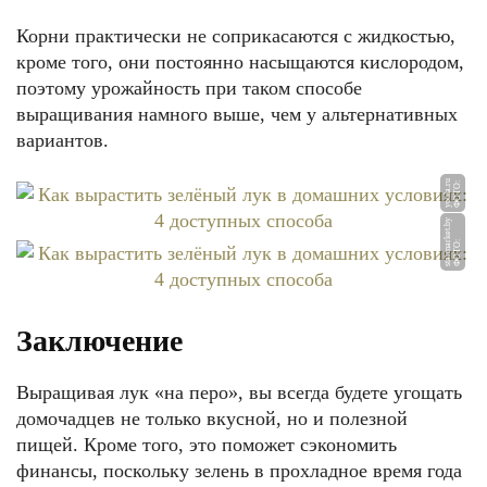
Корни практически не соприкасаются с жидкостью,
кроме того, они постоянно насыщаются кислородом,
поэтому урожайность при таком способе
выращивания намного выше, чем у альтернативных
вариантов.
u
Ф
О
Т
О:
y
o
ul
a.
r
y
Ф
О
Т
О:
st
a
r
m
a
r
k
et.
b
Заключение
Выращивая лук «на перо», вы всегда будете угощать
домочадцев не только вкусной, но и полезной
пищей. Кроме того, это поможет сэкономить
финансы, поскольку зелень в прохладное время года