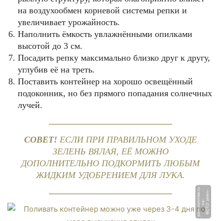
на воздухообмен корневой системы репки и
увеличивает урожайность.
Наполнить ёмкость увлажнёнными опилками
высотой до 3 см.
Посадить репку максимально близко друг к другу,
углубив её на треть.
Поставить контейнер на хорошо освещённый
подоконник, но без прямого попадания солнечных
лучей.
СОВЕТ!
ЕСЛИ ПРИ ПРАВИЛЬНОМ УХОДЕ
ЗЕЛЕНЬ ВЯЛАЯ, ЕЁ МОЖНО
ДОПОЛНИТЕЛЬНО ПОДКОРМИТЬ ЛЮБЫМ
ЖИДКИМ УДОБРЕНИЕМ ДЛЯ ЛУКА.
u
Ф
О
Т
О:
el
e
n
-
n
a
p
o
d
o
k
o
n
ni
k
e.
r
z
-