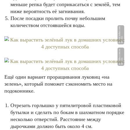
меньше репка будет соприкасаться с землёй, тем
ниже вероятность её загнивания.
После посадки пролить почву небольшим
количеством отстоявшейся воды.
m
Ф
О
Т
О:
6
c
ot
o
k.
b
olt
ai.
c
o
a
Ф
О
Т
О:
a
r
c
hi
d
e
a.
c
o
m.
u
Ещё один вариант проращивания луковиц «на
зелень», который поможет сэкономить место на
подоконнике.
Отрезать горлышко у пятилитровой пластиковой
бутылки и сделать по бокам в шахматном порядке
несколько отверстий. Расстояние между
дырочками должно быть около 4 см.