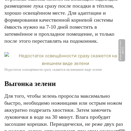
размещение лука сразу после посадки в тёплом,
хорошо освещённом месте. Для адаптации и
формирования качественной корневой системы
ёмкость нужно на 7-10 дней поместить в
затемнённое и прохладное помещение, и только
после этого переставлять на подоконник.
m
Ф
О
Т
О:
bl
o
g.
a
d
a
f
r
ui
t.
c
o
Недостаток освещённости сразу скажется на внешнем виде зелени
Выгонка зелени
Для того, чтобы зелень проросла максимально
быстро, необходимо ножницами или острым ножом
аккуратно подрезать хвостики. Затем замочить
луковички в воде на 30 минут. Влага пробудит
засохшие корешки. Периодически, не реже двух раз