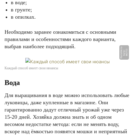
в воде;
в грунте;
в опилках.
Необходимо заранее ознакомиться с основными
правилами и особенностями каждого варианта,
выбрав наиболее подходящий.
u
Ф
О
Т
О:
k
u
r
si
-
fl
o
ri
s
ti
ki.
r
Каждый способ имеет свои нюансы
Вода
Для выращивания в воде можно использовать любые
луковицы, даже купленные в магазине. Они
гарантированно дадут отличный урожай уже через
15-20 дней. Хозяйка должна знать и об одном
весомом недостатке метода: если не менять воду,
вскоре над ёмкостью появятся мошки и неприятный