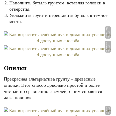
Наполнить бутыль грунтом, вставляя головки в
отверстия.
Увлажнить грунт и переставить бутыль в тёмное
место.
g
Ф
О
Т
О:
f
e
r
m
e
r.
bl
o
u
Ф
О
Т
О:
o
r
a
s
s
a
d
e.
r
Опилки
Прекрасная альтернатива грунту – древесные
опилки. Этот способ довольно простой и более
чистый по сравнению с землёй, с ним справится
даже новичок.
u
Ф
О
Т
О:
a
vit
o.
r