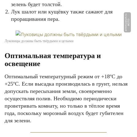
зелень будет толстой.
Лук шалот или кущёвку также сажают для
u
проращивания пера.
Ф
О
Т
О:
a
r
m
m
u
s
e
u
m.
r
Луковицы должны быть твёрдыми и целыми
Оптимальная температура и
освещение
Оптимальный температурный режим от +18ºС до
+25ºС. Если высадка производилась в грунт, нельзя
допускать пересыхания земли, своевременно
осуществляя полив. Необходимо периодически
проветривать комнату, но только в тёплое время
года, поскольку морозный воздух будет губителен
для зелени.