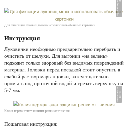
Для фиксации луковиц можно использовать обычные картонки
Инструкция
Луковички необходимо предварительно перебрать и
очистить от шелухи. Для выгонки «на зелень»
подходит только здоровый без видимых повреждений
материал. Головки перед посадкой стоит опустить в
слабый раствор марганцовки, затем тщательно
промыть под проточной водой и срезать верхушку на
u
5-7 мм.
Ф
О
Т
О:
s
el
o
v
e
s
el
o.
r
Калия перманганат защитит репки от гниения
Пошаговая инструкция: