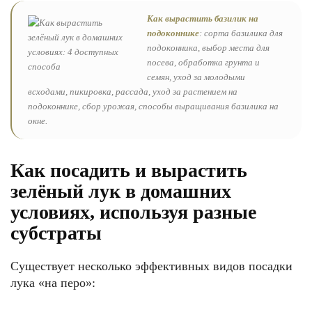
Как вырастить базилик на
подоконнике
: сорта базилика для
подоконника, выбор места для
посева, обработка грунта и
семян, уход за молодыми
всходами, пикировка, рассада, уход за растением на
подоконнике, сбор урожая, способы выращивания базилика на
окне.
Как посадить и вырастить
зелёный лук в домашних
условиях, используя разные
субстраты
Существует несколько эффективных видов посадки
лука «на перо»: