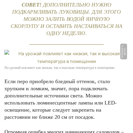
СОВЕТ!
ДОПОЛНИТЕЛЬНО НУЖНО
ПОДКАРМЛИВАТЬ ЛУКОВИЦЫ. ДЛЯ ЭТОГО
МОЖНО ЗАЛИТЬ ВОДОЙ ЯИЧНУЮ
СКОРЛУПУ И ОСТАВИТЬ НАСТАИВАТЬСЯ НА
ОДНУ НЕДЕЛЮ.
u
Ф
О
Т
О:
h
e
r
b
c
a
r
e.
r
На урожай повлияет как низкая, так и высокая температура в помещении
Если перо приобрело бледный оттенок, стало
хрупким и ломким, значит, пора подключать
дополнительные источники света. Можно
использовать люминесцентные лампы или LED-
освещение, которые следует закрепить на
расстоянии не ближе 20 см от посадок.
Огромная ошибка многих начинающих садоводов –