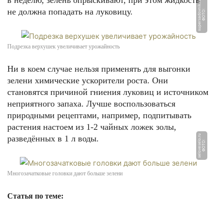
в неделю, зелень опрыскивают, при этом жидкость
u
не должна попадать на луковицу.
Ф
О
Т
О:
s
u
p
e
r
s
a
d
o
v
ni
k.
r
Подрезка верхушек увеличивает урожайность
Ни в коем случае нельзя применять для выгонки
зелени химические ускорители роста. Они
становятся причиной гниения луковиц и источником
неприятного запаха. Лучше воспользоваться
природными рецептами, например, подпитывать
растения настоем из 1-2 чайных ложек золы,
u
разведённых в 1 л воды.
Ф
О
Т
О:
s
el
o
v
e
s
el
o.
r
Многозачатковые головки дают больше зелени
Статья по теме: