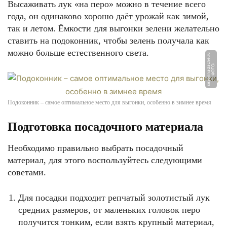
Высаживать лук «на перо» можно в течение всего
года, он одинаково хорошо даёт урожай как зимой,
так и летом. Ёмкости для выгонки зелени желательно
ставить на подоконник, чтобы зелень получала как
можно больше естественного света.
u
Ф
О
Т
О:
s
e
z
o
n
n
a
d
a
c
h
e.
r
Подоконник – самое оптимальное место для выгонки, особенно в зимнее время
Подготовка посадочного материала
Необходимо правильно выбрать посадочный
материал, для этого воспользуйтесь следующими
советами.
Для посадки подходит репчатый золотистый лук
средних размеров, от маленьких головок перо
получится тонким, если взять крупный материал,