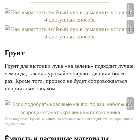
e
Ф
О
Т
О:
pi
nt
e
r
e
st.
s
e
Ф
О
Т
О:
pi
nt
e
r
e
st.
s
Грунт
Грунт для выгонки лука «на зелень» подходит лучше,
чем вода, так как урожай собирают два или более
раз. Кроме того, процесс не будет сопровождаться
неприятным запахом.
u
Ф
О
Т
О:
r
e
d
s
ol.
r
Если подобрать красивые кашпо, то ваш небольшой огородик станет украшением
подоконника
Ёмкость и расходные материалы