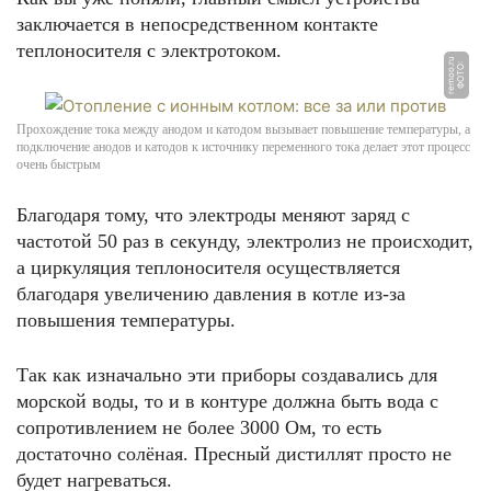
заключается в непосредственном контакте
теплоносителя с электротоком.
u
Ф
О
Т
О:
r
e
m
o
o.
r
Прохождение тока между анодом и катодом вызывает повышение температуры, а
подключение анодов и катодов к источнику переменного тока делает этот процесс
очень быстрым
Благодаря тому, что электроды меняют заряд с
частотой 50 раз в секунду, электролиз не происходит,
а циркуляция теплоносителя осуществляется
благодаря увеличению давления в котле из-за
повышения температуры.
Так как изначально эти приборы создавались для
морской воды, то и в контуре должна быть вода с
сопротивлением не более 3000 Ом, то есть
достаточно солёная. Пресный дистиллят просто не
будет нагреваться.