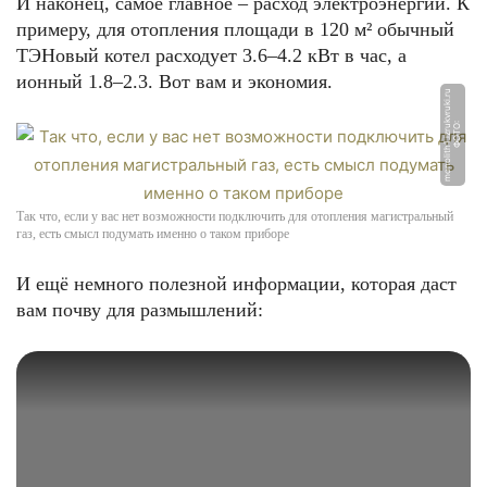
И наконец, самое главное – расход электроэнергии. К
примеру, для отопления площади в 120 м² обычный
ТЭНовый котел расходует 3.6–4.2 кВт в час, а
ионный 1.8–2.3. Вот вам и экономия.
u
Ф
О
Т
О:
m
o
n
oli
t
h
1.i
z
r
u
k
v
r
u
ki.
r
Так что, если у вас нет возможности подключить для отопления магистральный
газ, есть смысл подумать именно о таком приборе
И ещё немного полезной информации, которая даст
вам почву для размышлений: