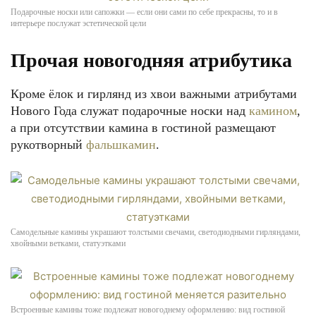
Подарочные носки или сапожки — если они сами по себе прекрасны, то и в
интерьере послужат эстетической цели
Прочая новогодняя атрибутика
Кроме ёлок и гирлянд из хвои важными атрибутами
Нового Года служат подарочные носки над
камином
,
а при отсутствии камина в гостиной размещают
рукотворный
фальшкамин
.
Самодельные камины украшают толстыми свечами, светодиодными гирляндами,
хвойными ветками, статуэтками
Встроенные камины тоже подлежат новогоднему оформлению: вид гостиной