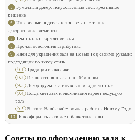
5
Бумажный декор, искусственный снег, креативное
решение
6
Интересные подвесы к люстре и настенные
декоративные элементы
7
Текстиль в оформлении зала
8
Прочая новогодняя атрибутика
9
Идеи для украшения зала на Новый Год своими руками:
подходящий по вкусу стиль
9.1
Традиции в классике
9.2
Изящество винтажа и шебби-шика
9.3
Декорируем гостиную в природном стиле
9.4
Когда световая иллюминация играет ведущую
роль
9.5
В стиле Hand-made: ручная работа к Новому Году
10
Как оформить актовые и банкетные залы
Советы по оформлению зала к