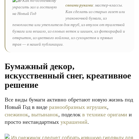
своими руками
: мастер-классы.
Как сделать из старых газет или
упаковочной бумаги, из
пенопласта или утеплителя для труб, из втулок от туалетной
бумаги или вешало, из еловых веток и шишек, из фотографий и
открыток, из цветного войлока, из сухоцветов и пряных
трав — в нашей публикации.
Бумажный декор,
искусственный снег, креативное
решение
Все виды бумаги активно обретают новую жизнь под
Новый Год в виде
разнообразных игрушек
,
снежинок
,
вытынанок
, поделок
в технике оригами
и
просто нестандартных
украшений
.