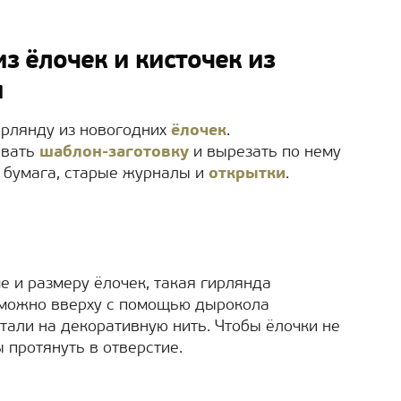
з ёлочек и кисточек из
и
ирлянду из новогодних
ёлочек
.
овать
шаблон-заготовку
и вырезать по нему
я бумага, старые журналы и
открытки
.
е и размеру ёлочек, такая гирлянда
м можно вверху с помощью дырокола
тали на декоративную нить. Чтобы ёлочки не
 протянуть в отверстие.