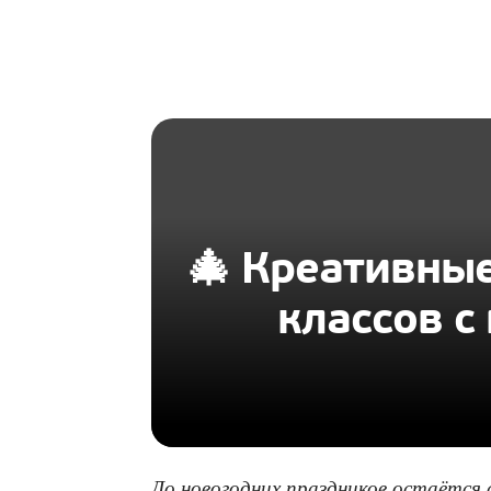
HOMIUS
🎄 Креативные
классов 
До новогодних праздников остаётся 