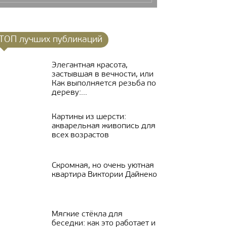
ТОП лучших публикаций
Элегантная красота,
застывшая в вечности, или
Как выполняется резьба по
дереву:...
Картины из шерсти:
акварельная живопись для
всех возрастов
Скромная, но очень уютная
квартира Виктории Дайнеко
Мягкие стёкла для
беседки: как это работает и