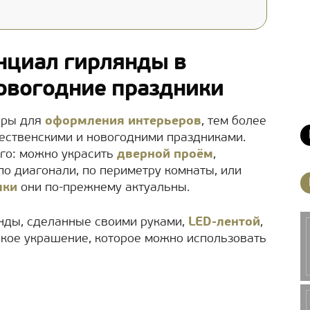
нциал гирлянды в
овогодние праздники
еры для
оформления интерьеров
, тем более
ественскими и новогодними праздниками.
го: можно украсить
дверной проём
,
по диагонали, по периметру комнаты, или
лки
они по-прежнему актуальны.
нды, сделанные своими руками,
LED-лентой
,
кое украшение, которое можно использовать