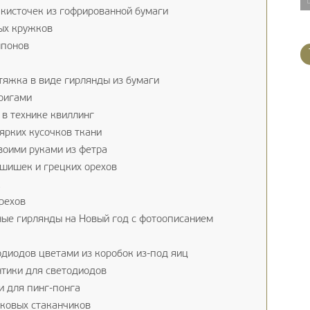
 кисточек из гофрированной бумаги
ых кружков
мпонов
яжка в виде гирлянды из бумаги
оригами
 в технике квиллинг
ярких кусочков ткани
воими руками из фетра
 шишек и грецких орехов
к
рехов
ые гирлянды на Новый год с фотоописанием
диодов цветами из коробок из-под яиц
тики для светодиодов
 для пинг-понга
ковых стаканчиков