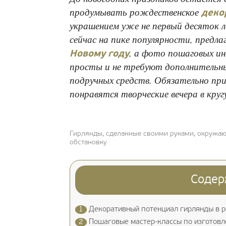
продумывать рождественское
деко
украшением уже не первый десяток 
сейчас на пике популярности, предл
, а фото пошаговых ин
Новому году
просты и не требуют дополнительн
подручных средств. Обязательно пр
понравятся творческие вечера в круг
Гирлянды, сделанные своими руками, окружа
обстановку
Содер
1
Декоративный потенциал гирлянды в р
2
Пошаговые мастер-классы по изготовл