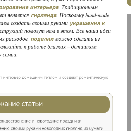
. Традиционным
рирование интерьера
лет является
. Поскольку hand-made
гирлянда
агаем создать своими руками
украшения к
струкций помогут нам в этом. Все наши идеи
ых расходов,
можно сделать из
поделки
ивлекайте к работе близких – детишкам
у семьи.
ют интерьер домашним теплом и создают романтическую
жание статьи
ождественские и новогодние праздники
ению своими руками новогодних гирлянд из бумаги