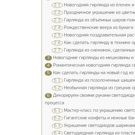
2.1
Новогодняя гирлянда из ёлочек и
2.2
Праздничное украшение из цветн
2.3
Гирлянда из объёмных шаров-по
2.4
Рождественские веера из бумаги
2.5
Новогодняя поздравительная раст
2.6
Как сделать гирлянду в технике 
2.7
Гирлянда из снежинок, сделанных
3
Новогодние гирлянды из мешковины и 
4
Романтическая новогодняя гирлянда с
5
Как сделать гирлянды на новый год из
5.1
Гирлянда из позолоченных шише
5.2
Необычная гирлянда из грецких о
6
Декорируем своими руками светодиодн
процесса
6.1
Мастер-класс по украшению свето
6.2
Гигантские конфеты и нежные бан
6.3
Украшение светодиодов шариками
6.4
Светодиодная гирлянда из пласти