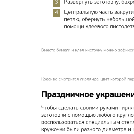
Развернуть заготовку, бах
Центральную часть закрути
петлю, обернуть небольшой
помощи клеевого пистолета
Вместо бумаги и клея кисточку можно зафикс
Красиво смотрится гирлянда, цвет которой пер
Праздничное украшени
Чтобы сделать своими руками гирл
заготовки с помощью любого кругло
воспользоваться специальным сте
кружочки были разного диаметра и ц