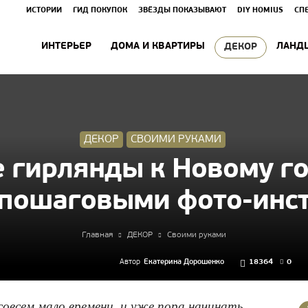
ИСТОРИИ
ГИД ПОКУПОК
ЗВЁЗДЫ ПОКАЗЫВАЮТ
DIY HOMIUS
СП
ИНТЕРЬЕР
ДОМА И КВАРТИРЫ
ЛАНД
ДЕКОР
ДЕКОР
СВОИМИ РУКАМИ
 гирлянды к Новому го
с пошаговыми фото-инс
Главная
ДЕКОР
Своими руками
Автор
Екатерина Дорошенко
18364
0
совсем мало времени, и уже пора начинать