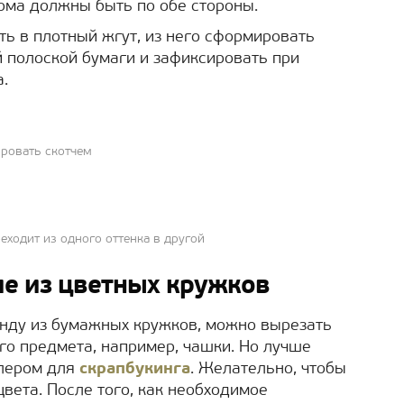
рома должны быть по обе стороны.
ть в плотный жгут, из него сформировать
 полоской бумаги и зафиксировать при
.
ировать скотчем
еходит из одного оттенка в другой
е из цветных кружков
янду из бумажных кружков, можно вырезать
го предмета, например, чашки. Но лучше
плером для
скрапбукинга
. Желательно, чтобы
вета. После того, как необходимое