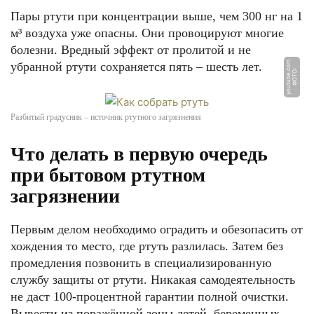
Пары ртути при концентрации выше, чем 300 нг на 1
м³ воздуха уже опасны. Они провоцируют многие
болезни. Вредный эффект от пролитой и не
убранной ртути сохраняется пять – шесть лет.
m
Ф
О
Т
О:
y
o
u
t
u
b
e.
c
o
Разбитый градусник – источник ртутного загрязнения
Что делать в первую очередь
при бытовом ртутном
загрязнении
Первым делом необходимо оградить и обезопасить от
хождения то место, где ртуть разлилась. Затем без
промедления позвонить в специализированную
службу защиты от ртути. Никакая самодеятельность
не даст 100-процентной гарантии полной очистки.
Вывести из поражённой зоны детей, беременных