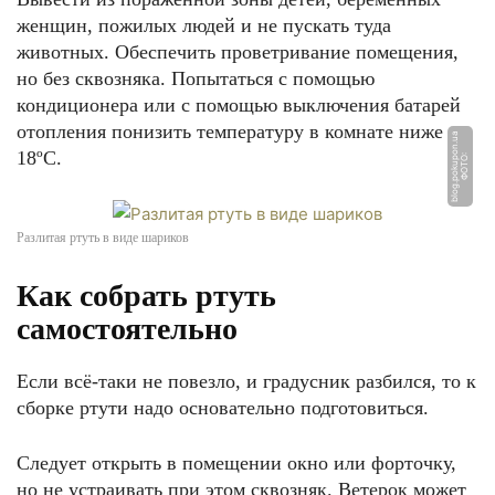
женщин, пожилых людей и не пускать туда
животных. Обеспечить проветривание помещения,
но без сквозняка. Попытаться с помощью
кондиционера или с помощью выключения батарей
отопления понизить температуру в комнате ниже
a
18ºС.
Ф
О
Т
О:
bl
o
g.
p
o
k
u
p
o
n.
u
Разлитая ртуть в виде шариков
Как собрать ртуть
самостоятельно
Если всё-таки не повезло, и градусник разбился, то к
сборке ртути надо основательно подготовиться.
Следует открыть в помещении окно или форточку,
но не устраивать при этом сквозняк. Ветерок может