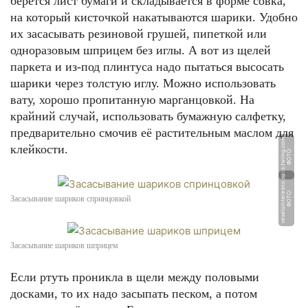
берётся лист бумаги и складывается в форме совка,
на который кисточкой накатываются шарики. Удобно
их засасывать резиновой грушей, пипеткой или
одноразовым шприцем без иглы. А вот из щелей
паркета и из-под плинтуса надо пытаться высосать
шарики через толстую иглу. Можно использовать
вату, хорошо пропитанную марганцовкой. На
крайний случай, использовать бумажную салфетку,
предварительно смочив её растительным маслом для
m
клейкости.
Ф
О
Т
О:
p
b
s.
t
wi
m
g.
c
o
u
Ф
О
Т
О:
v
e
s
el
oi
n
t
e
r
e
s
n
o.
s
Засасывание шариков спринцовкой
Засасывание шариков шприцем
Если ртуть проникла в щели между половыми
досками, то их надо засыпать песком, а потом