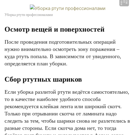
m
Ф
О
Т
О:
p
ol
e
x
p.
c
-
o
Уборка ртути профессионалами
Осмотр вещей и поверхностей
После проведения подготовительных операций
нужно внимательно осмотреть зону поражения –
куда ртуть попала. В зависимости от увиденного,
определяется план уборки.
Сбор ртутных шариков
Если уборка разлитой ртути ведётся самостоятельно,
то в качестве наиболее удобного способа
рекомендуется клейкая лента или широкий скотч.
Только при отрывании скотча от ламината надо
следить за тем, чтобы шарики снова не разлетелись в
разные стороны. Если скотча дома нет, то тогда