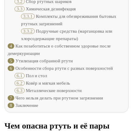
3.2
Сбор ртутных шариков
3.3
Химическая дезинфекция
3.3.1
Комплекты для обезвреживания бытовых
ртутных загрязнений
3.3.2
Подручные средства (марганцовка или
хлорсодержащие препараты)
4
Как позаботиться о собственном здоровье после
демеркуризации
5
Утилизация собранной ртути
6
Особенности сбора ртути с разных поверхностей
6.1
Пол и стол
6.2
Ковёр и мягкая мебель
6.3
Металлические поверхности
7
Чего нельзя делать при ртутном загрязнении
8
Заключение
Чем опасна ртуть и её пары