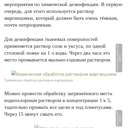
мероприятия по химической дезинфекции. В первую
очередь, для этого используется раствор
марганцовки, который должен быть очень тёмным,
почти непрозрачным.
Для дезинфекции тканевых поверхностей
применяется раствор соли и уксуса, по одной
t
столовой ложке на 1 л воды. Через два часа это
Ф
О
Т
О:
a
v
a
t
a
r
s.
m
d
s.
y
a
n
d
e
x.
n
e
место промывается мыльно-содовым раствором.
Химическая обработка раствором марганцовки
Можно провести обработку загрязнённого места
воднохлорным раствором в концентрации 1 к 5,
тщательно промыть все щели и под плинтусами.
Через 15 минут смыть его.
m
Ф
О
Т
О:
y
o
u
t
u
b
e.
c
o