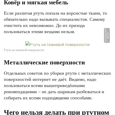
Ковёр и мягкая мебель
Если разлитая ртуть попала на ворсистые ткани, то
обязательно надо вызывать специалистов. Самому
очистить их невозможно. До их прихода
пользоваться этими вещами нельзя.
m
Ф
О
Т
О:
y
o
u
t
u
b
e.
c
o
Ртуть на тканевой поверхности
Металлические поверхности
Отдельных советов по уборки ртути с металлических
поверхностей интернет не даёт. Видимо, надо
пользоваться всеми вышеприведёнными
рекомендациями – не дать шарикам разбежаться и
собирать их всеми подходящими способами.
Чего нельзя делать при ртутном