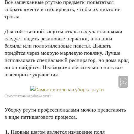
Все запачканные ртутью предметы попытаться
собрать вместе и изолировать, чтобы их никто не
трогал.
Для собственной защиты открытых участков кожи
следует надеть резиновые перчатки, а на ноги
бахилы или полиэтиленовые пакеты. Дышать
придётся через мокрую марлевую повязку. Лучше
использовать специальный респиратор, но дома вряд
ли он найдётся. Необходимо обязательно снять все
ювелирные украшения.
m
Ф
О
Т
О:
p
ol
e
x
p.
c
-
o
Самостоятельная уборка ртути
Уборку ртути профессионалами можно представить
в виде пятишагового процесса.
Первым шагом является измерение поля