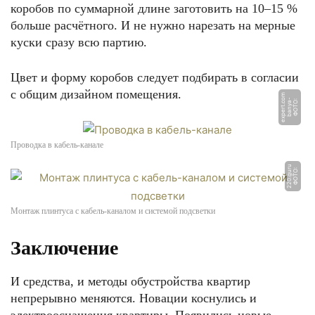
коробов по суммарной длине заготовить на 10–15 %
больше расчётного. И не нужно нарезать на мерные
куски сразу всю партию.
Цвет и форму коробов следует подбирать в согласии
с общим дизайном помещения.
m
Ф
О
Т
О:
b
a
n
y
a
-
e
x
p
e
r
t.
c
o
Проводка в кабель-канале
u
Ф
О
Т
О:
2
2
0.
g
u
r
Монтаж плинтуса с кабель-каналом и системой подсветки
Заключение
И средства, и методы обустройства квартир
непрерывно меняются. Новации коснулись и