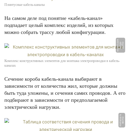
Плинтусные кабель-каналы
На самом деле под понятие «кабель-канал»
подпадает целый комплекс изделий, из которых
можно собрать трассу любой конфигурации.
m
Ф
О
Т
О:
b
a
n
y
a
-
e
x
p
e
r
t.
c
o
Комплекс конструктивных элементов для монтажа электропроводки в кабель-
каналах
Сечение короба кабель-канала выбирают в
зависимости от количества жил, которые должны
быть туда уложены, и сечения самих проводов. А его
подбирают в зависимости от предполагаемой
электрической нагрузки.
u
Ф
О
Т
О:
m
s
t
r
a
n
a.
r