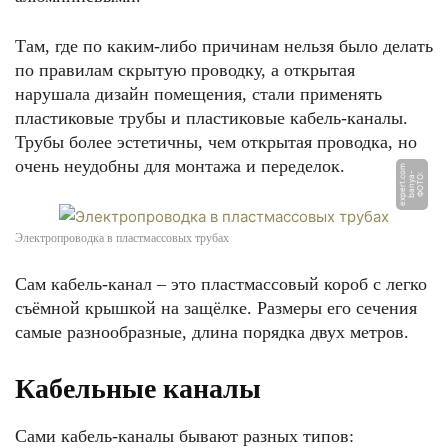
Там, где по каким-либо причинам нельзя было делать
по правилам скрытую проводку, а открытая
нарушала дизайн помещения, стали применять
пластиковые трубы и пластиковые кабель-каналы.
Трубы более эстетичны, чем открытая проводка, но
очень неудобны для монтажа и переделок.
m
Ф
О
Т
О:
b
a
n
y
a
-
e
x
p
e
r
t.
c
o
Электропроводка в пластмассовых трубах
Сам кабель-канал – это пластмассовый короб с легко
съёмной крышкой на защёлке. Размеры его сечения
самые разнообразные, длина порядка двух метров.
Кабельные каналы
Сами кабель-каналы бывают разных типов: