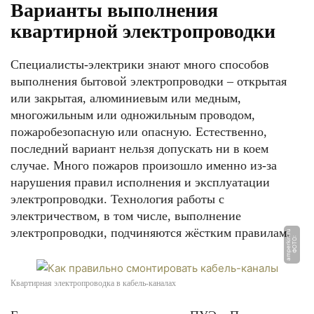
Варианты выполнения
квартирной электропроводки
Специалисты-электрики знают много способов
выполнения бытовой электропроводки – открытая
или закрытая, алюминиевым или медным,
многожильным или одножильным проводом,
пожаробезопасную или опасную. Естественно,
последний вариант нельзя допускать ни в коем
случае. Много пожаров произошло именно из-за
нарушения правил исполнения и эксплуатации
электропроводки. Технология работы с
электричеством, в том числе, выполнение
электропроводки, подчиняются жёстким правилам.
u
Ф
О
Т
О:
a
m
p
e
r
ki
n.
r
Квартирная электропроводка в кабель-каналах