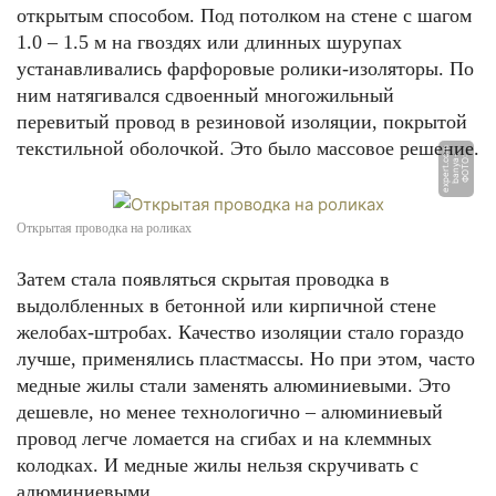
открытым способом. Под потолком на стене с шагом
1.0 – 1.5 м на гвоздях или длинных шурупах
устанавливались фарфоровые ролики-изоляторы. По
ним натягивался сдвоенный многожильный
перевитый провод в резиновой изоляции, покрытой
текстильной оболочкой. Это было массовое решение.
m
Ф
О
Т
О:
b
a
n
y
a
-
e
x
p
e
r
t.
c
o
Открытая проводка на роликах
Затем стала появляться скрытая проводка в
выдолбленных в бетонной или кирпичной стене
желобах-штробах. Качество изоляции стало гораздо
лучше, применялись пластмассы. Но при этом, часто
медные жилы стали заменять алюминиевыми. Это
дешевле, но менее технологично – алюминиевый
провод легче ломается на сгибах и на клеммных
колодках. И медные жилы нельзя скручивать с
алюминиевыми.