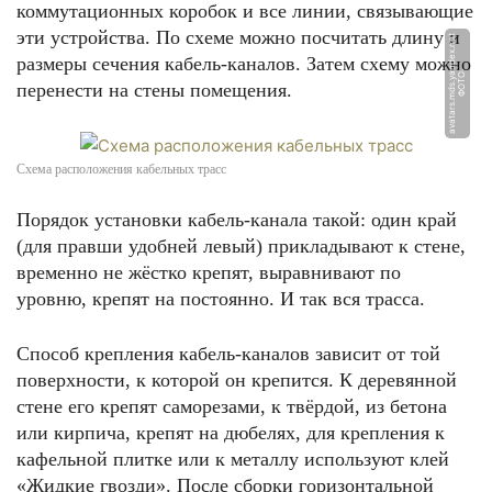
коммутационных коробок и все линии, связывающие
эти устройства. По схеме можно посчитать длину и
t
размеры сечения кабель-каналов. Затем схему можно
Ф
О
Т
О:
a
v
a
t
a
r
s.
m
d
s.
y
a
n
d
e
x.
n
e
перенести на стены помещения.
Схема расположения кабельных трасс
Порядок установки кабель-канала такой: один край
(для правши удобней левый) прикладывают к стене,
временно не жёстко крепят, выравнивают по
уровню, крепят на постоянно. И так вся трасса.
Способ крепления кабель-каналов зависит от той
поверхности, к которой он крепится. К деревянной
стене его крепят саморезами, к твёрдой, из бетона
или кирпича, крепят на дюбелях, для крепления к
кафельной плитке или к металлу используют клей
«Жидкие гвозди». После сборки горизонтальной