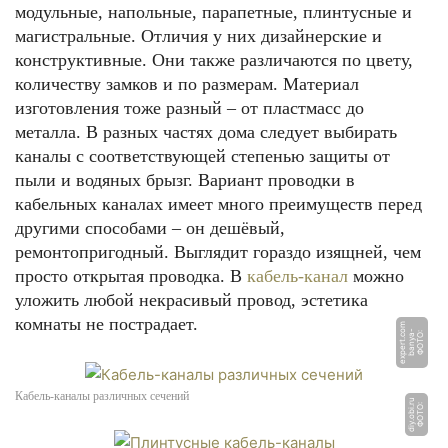
модульные, напольные, парапетные, плинтусные и
магистральные. Отличия у них дизайнерские и
конструктивные. Они также различаются по цвету,
количеству замков и по размерам. Материал
изготовления тоже разный – от пластмасс до
металла. В разных частях дома следует выбирать
каналы с соответствующей степенью защиты от
пыли и водяных брызг. Вариант проводки в
кабельных каналах имеет много преимуществ перед
другими способами ­– он дешёвый,
ремонтопригодный. Выглядит гораздо изящней, чем
просто открытая проводка. В
кабель-канал
можно
уложить любой некрасивый провод, эстетика
комнаты не пострадает.
m
Ф
О
Т
О:
b
a
n
y
a
-
e
x
p
e
r
t.
c
o
Кабель-каналы различных сечений
u
Ф
О
Т
О:
di
y.
o
bi.
r