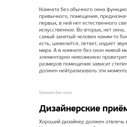
Комната без обычного окна функцио
привычного, помещения, предназнач
первых, в ней нет естественного св
искусственное. Во-вторых, нет окна,
самый занятый человек каким-то бок
есть, шевелится, летает, издаёт зв
мира. А в комнате без окон живой ми
элементарно невозможно проветрить.
размеров помещения зависит степен
должен нейтрализовать эти момент
Комната без окон
Дизайнерские приё
Хороший дизайнер должен отвлечь в