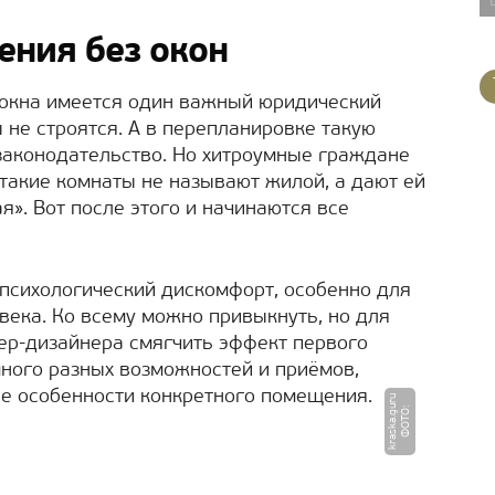
ния без окон
 окна имеется один важный юридический
 не строятся. А в перепланировке такую
законодательство. Но хитроумные граждане
такие комнаты не называют жилой, а дают ей
я». Вот после этого и начинаются все
 психологический дискомфорт, особенно для
ека. Ко всему можно привыкнуть, но для
ьер-дизайнера смягчить эффект первого
много разных возможностей и приёмов,
се особенности конкретного помещения.
u
Ф
О
Т
О
:
k
r
a
s
k
a.
g
u
r