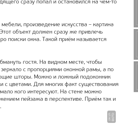
одящего сразу попал и остановился на чём-то
мебели, произведение искусства – картина
 Этот объект должен сразу же привлечь
ро поиски окна. Такой приём называется
бмануть гостя. На видном месте, чтобы
 зеркало с пропорциями оконной рамы, а по
ующие шторы. Можно и ложный подоконник
ки с цветами. Для многих факт существования
 мало кого интересуют. На стене можно
жением пейзажа в перспективе. Приём так и
.
Ф
О
Т
:
s
k
r.
s
О
h