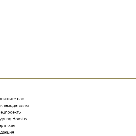
апишите нам
екламодателям
пецпроекты
урнал Homius
артнёры
едакция