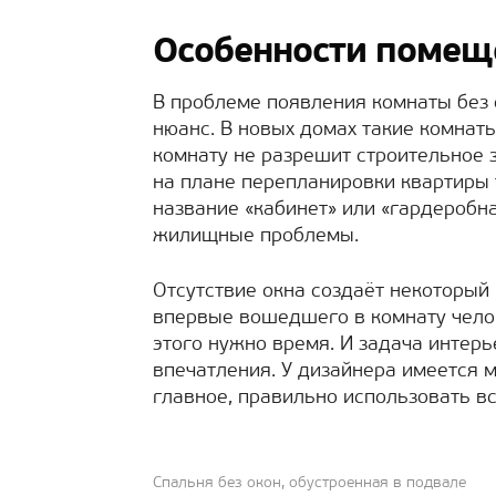
Особенности помеще
В проблеме появления комнаты без
нюанс. В новых домах такие комнаты
комнату не разрешит строительное 
на плане перепланировки квартиры 
название «кабинет» или «гардеробна
жилищные проблемы.
Отсутствие окна создаёт некоторый
впервые вошедшего в комнату челов
этого нужно время. И задача интер
впечатления. У дизайнера имеется 
главное, правильно использовать в
Спальня без окон, обустроенная в подвале