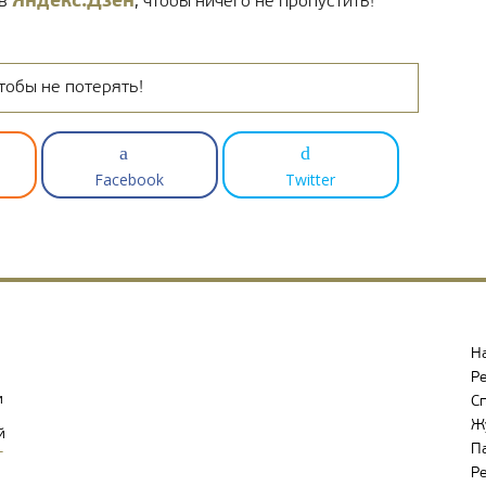
Яндекс.Дзен
 в
, чтобы ничего не пропустить!
тобы не потерять!
Facebook
Twitter
Н
Р
и
С
Ж
й
П
-
Р