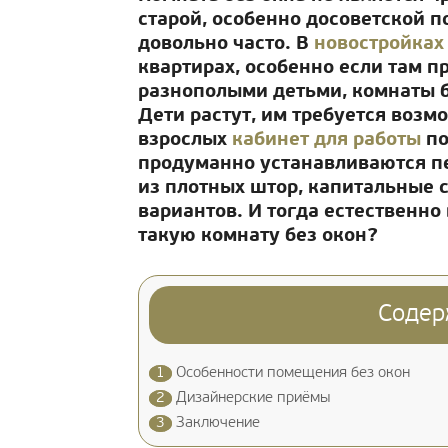
старой, особенно досоветской п
довольно часто. В
новостройках
квартирах, особенно если там п
разнополыми детьми, комнаты б
Дети растут, им требуется возм
взрослых
кабинет для работы
по
продуманно устанавливаются пе
из плотных штор, капитальные 
вариантов. И тогда естественно 
такую комнату без окон?
Содер
1
Особенности помещения без окон
2
Дизайнерские приёмы
3
Заключение