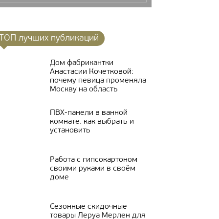
ТОП лучших публикаций
Дом фабрикантки
Анастасии Кочетковой:
почему певица променяла
Москву на область
ПВХ-панели в ванной
комнате: как выбрать и
установить
Работа с гипсокартоном
своими руками в своём
доме
Сезонные скидочные
товары Леруа Мерлен для