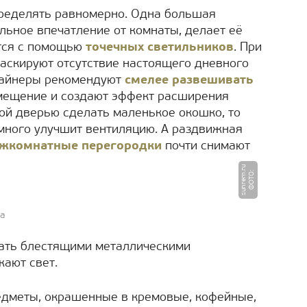
пределять равномерно. Одна большая
льное впечатление от комнаты, делает её
ется с помощью
точечных светильников
. При
аскируют отсутствие настоящего дневного
изайнеры рекомендуют
смелее развешивать
омещение и создают эффект расширения
ой дверью сделать маленькое окошко, то
емного улучшит вентиляцию. А раздвижная
ежкомнатные перегородки
почти снимают
u
Ф
О
Т
О
:
s
u
n
r
e
m.
r
а
ать блестящими металлическими
ают свет.
едметы, окрашенные в кремовые, кофейные,