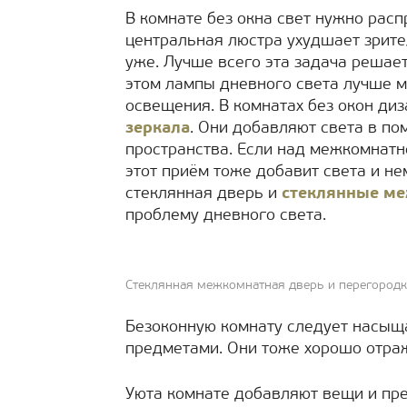
В комнате без окна свет нужно рас
центральная люстра ухудшает зрите
уже. Лучше всего эта задача реша
этом лампы дневного света лучше м
освещения. В комнатах без окон д
зеркала
. Они добавляют света в п
пространства. Если над межкомнатн
этот приём тоже добавит света и н
стеклянная дверь и
стеклянные м
проблему дневного света.
Стеклянная межкомнатная дверь и перегородк
Безоконную комнату следует насыщ
предметами. Они тоже хорошо отраж
Уюта комнате добавляют вещи и пр