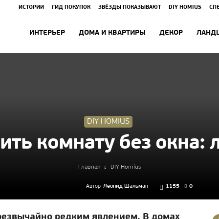
ИСТОРИИ
ГИД ПОКУПОК
ЗВЁЗДЫ ПОКАЗЫВАЮТ
DIY HOMIUS
СП
ИНТЕРЬЕР
ДОМА И КВАРТИРЫ
ДЕКОР
ЛАНД
DIY HOMIUS
ить комнату без окна:
Главная
DIY Homius
Автор
Леонид Шальман
1155
0
чрезвычайно редким явлением. В домах