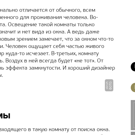
нально отличается от обычного, всем
енного для проживания человека. Во-
ета. Освещение такой комнаты только
 значит и нет вида из окна. А ведь даже
овым зрением замечает, что за окном что-то
уки. Человек ощущает себя частью живого
р куда-то исчезает. В-третьих, комнату
 Воздух в ней всегда будет «не тот». От
ь эффекта замкнутости. И хороший дизайнер
ы.
Ф
О
Т
:
s
k
r.
s
О
h
мы
ходящего в такую комнату от поиска окна.