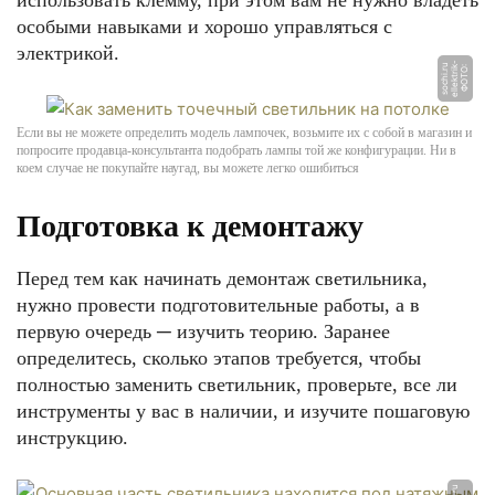
использовать клемму, при этом вам не нужно владеть
особыми навыками и хорошо управляться с
электрикой.
-
u
Ф
О
Т
О:
ell
e
k
t
ri
k
s
o
c
hi.
r
Если вы не можете определить модель лампочек, возьмите их с собой в магазин и
попросите продавца-консультанта подобрать лампы той же конфигурации. Ни в
коем случае не покупайте наугад, вы можете легко ошибиться
Подготовка к демонтажу
Перед тем как начинать демонтаж светильника,
нужно провести подготовительные работы, а в
первую очередь ─ изучить теорию. Заранее
определитесь, сколько этапов требуется, чтобы
полностью заменить светильник, проверьте, все ли
инструменты у вас в наличии, и изучите пошаговую
инструкцию.