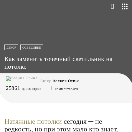
ДЕКОР
ОСВЕЩЕНИЕ
Как заменить точечный светильник на
потолке
Автор
Ксения Осина
25861
1
просмотров
комментариев
Натяжные потолки
сегодня ─ не
редкость, но при этом мало кто знает,