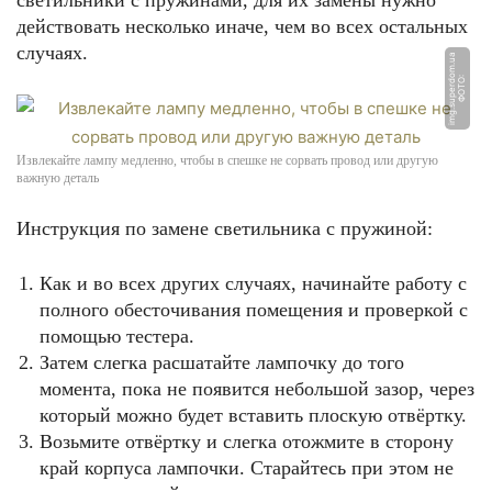
светильники с пружинами, для их замены нужно
действовать несколько иначе, чем во всех остальных
случаях.
a
Ф
О
Т
О:
i
m
g.
s
u
p
e
r
d
o
m.
u
Извлекайте лампу медленно, чтобы в спешке не сорвать провод или другую
важную деталь
Инструкция по замене светильника с пружиной:
Как и во всех других случаях, начинайте работу с
полного обесточивания помещения и проверкой с
помощью тестера.
Затем слегка расшатайте лампочку до того
момента, пока не появится небольшой зазор, через
который можно будет вставить плоскую отвёртку.
Возьмите отвёртку и слегка отожмите в сторону
край корпуса лампочки. Старайтесь при этом не