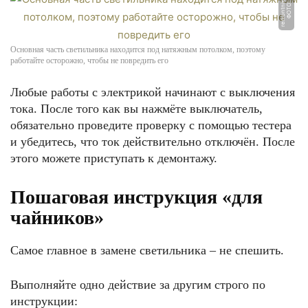
u
Ф
О
Т
О:
r
e
m
o
n
t
ni
k.
r
Основная часть светильника находится под натяжным потолком, поэтому
работайте осторожно, чтобы не повредить его
Любые работы с электрикой начинают с выключения
тока. После того как вы нажмёте выключатель,
обязательно проведите проверку с помощью тестера
и убедитесь, что ток действительно отключён. После
этого можете приступать к демонтажу.
Пошаговая инструкция «для
чайников»
Самое главное в замене светильника – не спешить.
Выполняйте одно действие за другим строго по
инструкции: