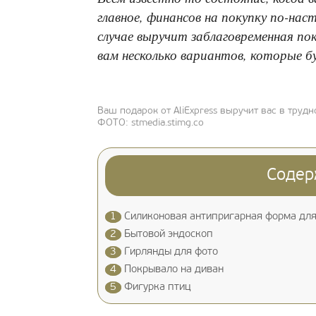
главное, финансов на покупку по-на
случае выручит заблаговременная по
вам несколько вариантов, которые 
Ваш подарок от AliExpress выручит вас в труд
ФОТО: stmedia.stimg.co
Содер
1
Силиконовая антипригарная форма для
2
Бытовой эндоскоп
3
Гирлянды для фото
4
Покрывало на диван
5
Фигурка птиц