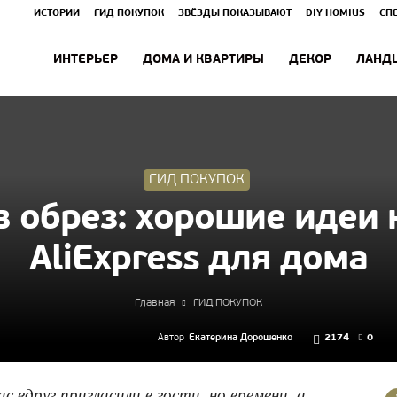
ИСТОРИИ
ГИД ПОКУПОК
ЗВЁЗДЫ ПОКАЗЫВАЮТ
DIY HOMIUS
СП
ИНТЕРЬЕР
ДОМА И КВАРТИРЫ
ДЕКОР
ЛАНД
ГИД ПОКУПОК
в обрез: хорошие идеи 
AliExpress для дома
Главная
ГИД ПОКУПОК
Автор
Екатерина Дорошенко
2174
0
с вдруг пригласили в гости, но времени, а