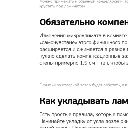
Можно применить и обычный канцелярский, то
хрустеть под ламинатом
Обязательно компе
Изменения микроклимата в комнате 
«самочувствие» этого финишного пок
расширяется и сжимается в разное 
нужно сделать компенсационные заз
стены примерно 1,5 см – так, чтобы
Скрытый за отделкой зазор будет работать, а в
Как укладывать ла
Есть простые правила, которые помо
Начинайте укладку от угла возле ок