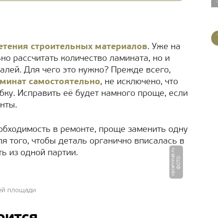
етения строительных материалов
. Уже на
но рассчитать количество ламината, но и
алей. Для чего это нужно? Прежде всего,
минат самостоятельно
, не исключено, что
бку. Исправить её будет намного проще, если
нты.
еобходимость в ремонте, проще заменить одну
для того, чтобы деталь органично вписалась в
u
ь из одной партии.
Ф
О
Т
О
:
vi
p
l
a
mi
n
a
t.
r
ей площади