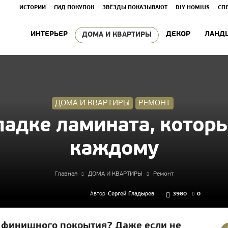
ИСТОРИИ
ГИД ПОКУПОК
ЗВЁЗДЫ ПОКАЗЫВАЮТ
DIY HOMIUS
СП
ИНТЕРЬЕР
ДЕКОР
ЛАНД
ДОМА И КВАРТИРЫ
ДОМА И КВАРТИРЫ
РЕМОНТ
ладке ламината, котор
каждому
Главная
ДОМА И КВАРТИРЫ
Ремонт
Автор
Сергей Гладырев
3980
0
ве финишного покрытия? Даже если не