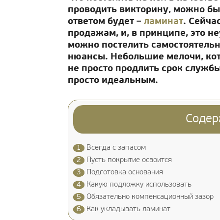
проводить викторину, можно б
ответом будет –
ламинат
. Сейча
продажам, и, в принципе, это н
можно постелить самостоятельно
нюансы. Небольшие мелочи, ко
не просто продлить срок службы
просто идеальным.
Содер
1
Всегда с запасом
2
Пусть покрытие освоится
3
Подготовка основания
4
Какую подложку использовать
5
Обязательно компенсационный зазор
6
Как укладывать ламинат