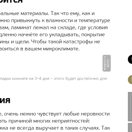
оится
альные материалы. Так что ему, как и
жно привыкнуть к влажности и температуре
 вам, ламинат лежал на складе, где условия
дленно начнёте его укладывать, покрытие
ины и щели. Чтобы такой катастрофы не
воиться в вашем микроклимате.
u
Ф
О
Т
О
:
a
l
w
a
n
t
o.
r
ладки комнате на 3–4 дня – этого будет достаточно для
ния
е, очень нежно чувствует любые неровности
ать причиной многих неприятностей:
жка не всегда выручает в таких случаях. Так