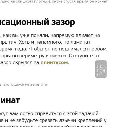
лько не слишком плотный, иначе спустя время он начнёт
нсационный зазор
, как вы уже поняли, напрямую влияют на
рытия. Хоть и ненамного, но ламинат
время года. Чтобы он не поднимался горбом,
оры по периметру комнаты. Отступите от
 зазор скрылся за
плинтусом
.
u
-
r
Ф
О
Т
О
:
k
o
n
t
a
k
t
k
e
r
a
mi
k
a.
ы этого даже не заметите
минат
гут вам легко справиться с этой задачей.
на и не забудьте срезать язычки креплений у