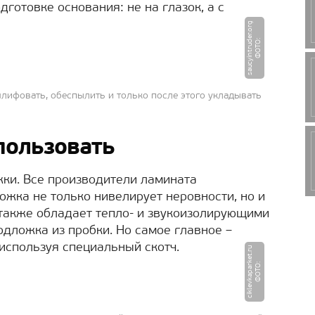
дготовке основания: не на глазок, а с
g
Ф
О
Т
О
:
s
a
u
c
yi
n
t
r
u
d
e
r.
o
r
лифовать, обеспылить и только после этого укладывать
пользовать
жки. Все производители ламината
ожка не только нивелирует неровности, но и
 также обладает тепло- и звукоизолирующими
одложка из пробки. Но самое главное –
используя специальный скотч.
u
Ф
О
Т
О
:
ci
k
l
e
v
k
a
p
a
r
k
e
t.
r