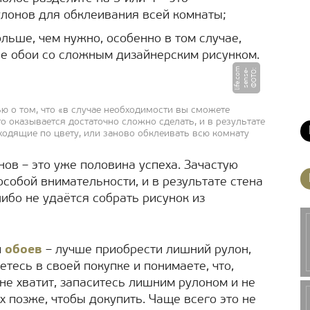
лонов для обклеивания всей комнаты;
льше, чем нужно, особенно в том случае,
е обои со сложным дизайнерским рисунком.
m
Ф
О
Т
О
:
s
e
n
s
e
-
li
f
e.
c
o
ью о том, что «в случае необходимости вы сможете
о оказывается достаточно сложно сделать, и в результате
одящие по цвету, или заново обклеивать всю комнату
ов – это уже половина успеха. Зачастую
особой внимательности, и в результате стена
либо не удаётся собрать рисунок из
и
обоев
– лучше приобрести лишний рулон,
етесь в своей покупке и понимаете, что,
 не хватит, запаситесь лишним рулоном и не
х позже, чтобы докупить. Чаще всего это не