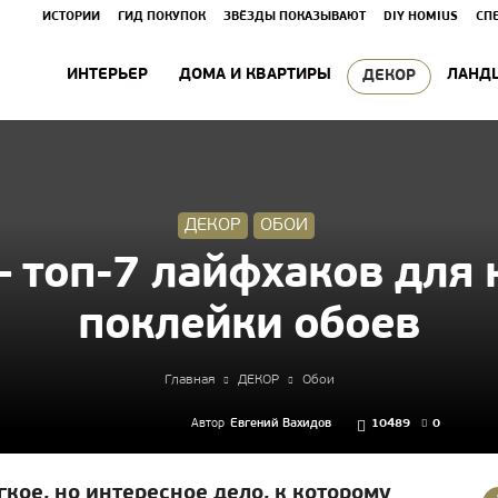
ИСТОРИИ
ГИД ПОКУПОК
ЗВЁЗДЫ ПОКАЗЫВАЮТ
DIY HOMIUS
СП
ИНТЕРЬЕР
ДОМА И КВАРТИРЫ
ЛАНД
ДЕКОР
ДЕКОР
ОБОИ
– топ-7 лайфхаков для 
поклейки обоев
Главная
ДЕКОР
Обои
Автор
Евгений Вахидов
10489
0
гкое, но интересное дело, к которому