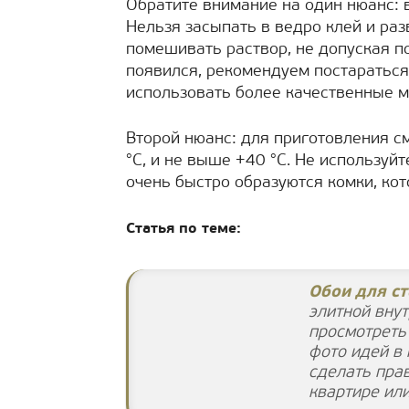
Обратите внимание на один нюанс: в
Нельзя засыпать в ведро клей и раз
помешивать раствор, не допуская по
появился, рекомендуем постараться 
использовать более качественные 
Второй нюанс: для приготовления с
°С, и не выше +40 °С. Не используй
очень быстро образуются комки, ко
Статья по теме:
Обои для ст
элитной вну
просмотреть 
фото идей в
сделать пра
квартире ил