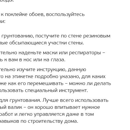
 воды.
 к поклейке обоев, воспользуйтесь
ки:
к грунтованию, постучите по стене резиновым
лые обсыпающиеся участки стены.
тельно наденьте маски или респираторы –
 к вам в нос или на глаза.
ельно изучите инструкцию, данную
о на этикетке подробно указано, для каких
акже как его перемешивать – можно ли делать
ользовать специальный инструмент.
для грунтования. Лучше всего использовать
ый валик – он хорошо впитывает нужное
работ и легко управляется даже в том
навыков по строительству дома.