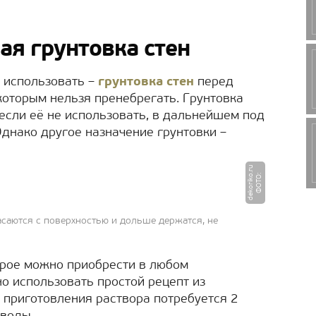
ая грунтовка стен
 использовать –
грунтовка стен
перед
которым нельзя пренебрегать. Грунтовка
 если её не использовать, в дальнейшем под
Однако другое назначение грунтовки –
u
Ф
О
Т
О
:
d
e
k
o
ri
k
o.
r
асаются с поверхностью и дольше держатся, не
орое можно приобрести в любом
о использовать простой рецепт из
я приготовления раствора потребуется 2