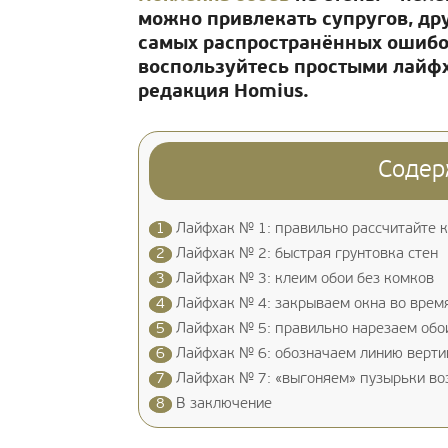
можно привлекать супругов, дру
самых распространённых ошибок
воспользуйтесь простыми лайфх
редакция Homius.
Содер
1
Лайфхак № 1: правильно рассчитайте к
2
Лайфхак № 2: быстрая грунтовка стен
3
Лайфхак № 3: клеим обои без комков
4
Лайфхак № 4: закрываем окна во врем
5
Лайфхак № 5: правильно нарезаем обо
6
Лайфхак № 6: обозначаем линию верти
7
Лайфхак № 7: «выгоняем» пузырьки во
8
В заключение