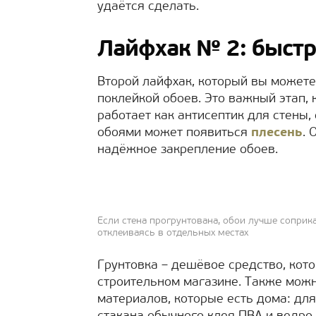
удаётся сделать.
Лайфхак № 2: быстр
Второй лайфхак, который вы можете
поклейкой обоев. Это важный этап, 
работает как антисептик для стены,
обоями может появиться
плесень
. 
надёжное закрепление обоев.
Если стена прогрунтована, обои лучше соприк
отклеиваясь в отдельных местах
Грунтовка – дешёвое средство, кот
строительном магазине. Также можн
материалов, которые есть дома: дл