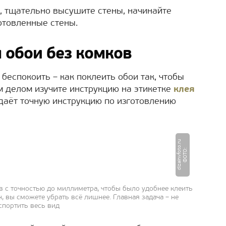
и, тщательно высушите стены, начинайте
отовленные стены.
 обои без комков
беспокоить – как поклеить обои так, чтобы
м делом изучите инструкцию на этикетке
клея
даёт точную инструкцию по изготовлению
u
Ф
О
Т
О
:
di
z
ai
n
v
f
o
t
o.
r
в с точностью до миллиметра, чтобы было удобнее клеить
ен, вы сможете убрать всё лишнее. Главная задача – не
спортить весь вид