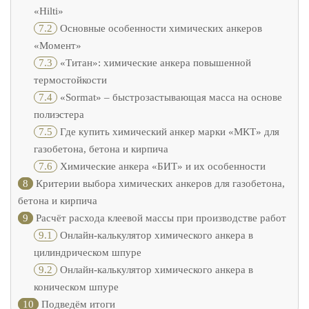
«Hilti»
7.2
Основные особенности химических анкеров
«Момент»
7.3
«Титан»: химические анкера повышенной
термостойкости
7.4
«Sormat» – быстрозастывающая масса на основе
полиэстера
7.5
Где купить химический анкер марки «МКТ» для
газобетона, бетона и кирпича
7.6
Химические анкера «БИТ» и их особенности
8
Критерии выбора химических анкеров для газобетона,
бетона и кирпича
9
Расчёт расхода клеевой массы при производстве работ
9.1
Онлайн-калькулятор химического анкера в
цилиндрическом шпуре
9.2
Онлайн-калькулятор химического анкера в
коническом шпуре
10
Подведём итоги