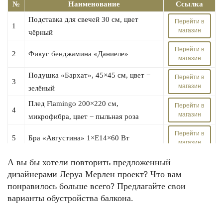
№
Наименование
Ссылка
Подставка для свечей 30 см, цвет
Перейти в
1
магазин
чёрный
Перейти в
2
Фикус бенджамина «Даниеле»
магазин
Подушка «Бархат», 45×45 см, цвет −
Перейти в
3
магазин
зелёный
Плед Flamingo 200×220 см,
Перейти в
4
магазин
микрофибра, цвет − пыльная роза
Перейти в
5
Бра «Августина» 1×E14×60 Вт
магазин
Постер в раме 33×40 см «Bride and
А вы бы хотели повторить предложенный
Перейти в
6
магазин
Groom»
дизайнерами Леруа Мерлен проект? Что вам
понравилось больше всего? Предлагайте свои
Перейти в
7
Кресло «Марэ», цвет чёрный
варианты обустройства балкона.
магазин
Ваза «Римас» 3, стекло, цвет тёмно-
Перейти в
8