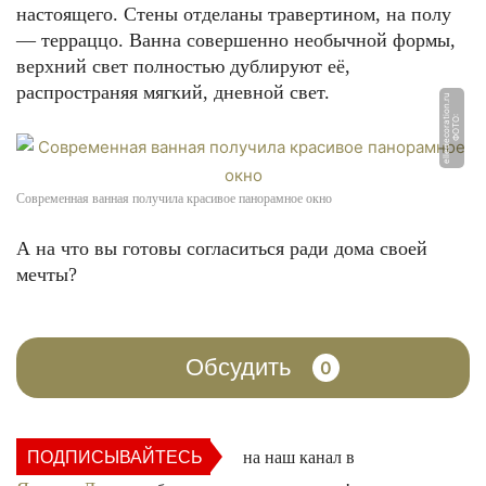
настоящего. Стены отделаны травертином, на полу
— терраццо. Ванна совершенно необычной формы,
верхний свет полностью дублируют её,
распространяя мягкий, дневной свет.
u
Ф
О
Т
О:
ell
e
d
e
c
o
r
a
ti
o
n.
r
Современная ванная получила красивое панорамное окно
А на что вы готовы согласиться ради дома своей
мечты?
Обсудить
0
ПОДПИСЫВАЙТЕСЬ
на наш канал в