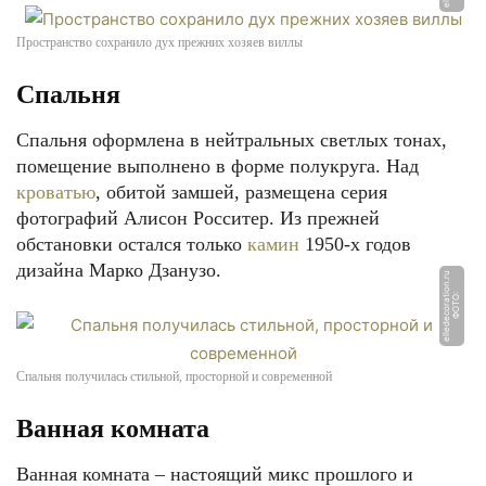
Пространство сохранило дух прежних хозяев виллы
Спальня
Спальня оформлена в нейтральных светлых тонах,
помещение выполнено в форме полукруга. Над
кроватью
, обитой замшей, размещена серия
фотографий Алисон Росситер. Из прежней
обстановки остался только
камин
1950-х годов
дизайна Марко Дзанузо.
u
Ф
О
Т
О:
ell
e
d
e
c
o
r
a
ti
o
n.
r
Спальня получилась стильной, просторной и современной
Ванная комната
Ванная комната – настоящий микс прошлого и