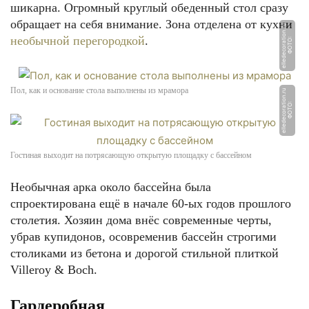
шикарна. Огромный круглый обеденный стол сразу
обращает на себя внимание. Зона отделена от кухни
u
необычной перегородкой
.
Ф
О
Т
О:
ell
e
d
e
c
o
r
a
ti
o
n.
r
Пол, как и основание стола выполнены из мрамора
u
Ф
О
Т
О:
ell
e
d
e
c
o
r
a
ti
o
n.
r
Гостиная выходит на потрясающую открытую площадку с бассейном
Необычная арка около бассейна была
спроектирована ещё в начале 60-ых годов прошлого
столетия. Хозяин дома внёс современные черты,
убрав купидонов, осовременив бассейн строгими
столиками из бетона и дорогой стильной плиткой
Villeroy & Boch.
Гардеробная