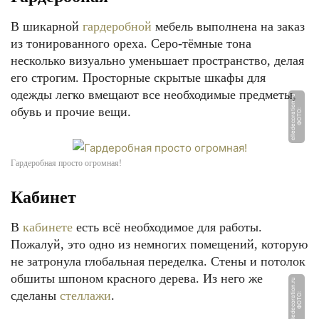
В шикарной
гардеробной
мебель выполнена на заказ
из тонированного ореха. Серо-тёмные тона
несколько визуально уменьшает пространство, делая
его строгим. Просторные скрытые шкафы для
одежды легко вмещают все необходимые предметы,
u
обувь и прочие вещи.
Ф
О
Т
О:
ell
e
d
e
c
o
r
a
ti
o
n.
r
Гардеробная просто огромная!
Кабинет
В
кабинете
есть всё необходимое для работы.
Пожалуй, это одно из немногих помещений, которую
не затронула глобальная переделка. Стены и потолок
обшиты шпоном красного дерева. Из него же
u
сделаны
стеллажи
.
Ф
О
Т
О:
ell
e
d
e
c
o
r
a
ti
o
n.
r