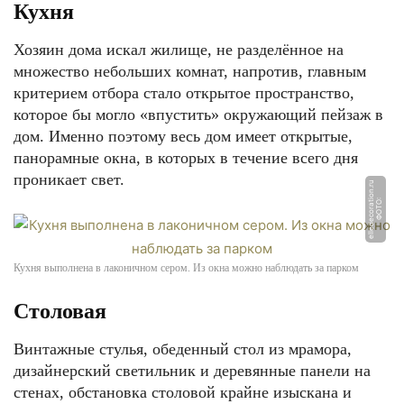
Кухня
Хозяин дома искал жилище, не разделённое на
множество небольших комнат, напротив, главным
критерием отбора стало открытое пространство,
которое бы могло «впустить» окружающий пейзаж в
дом. Именно поэтому весь дом имеет открытые,
панорамные окна, в которых в течение всего дня
проникает свет.
u
Ф
О
Т
О:
ell
e
d
e
c
o
r
a
ti
o
n.
r
Кухня выполнена в лаконичном сером. Из окна можно наблюдать за парком
Столовая
Винтажные стулья, обеденный стол из мрамора,
дизайнерский светильник и деревянные панели на
стенах, обстановка столовой крайне изыскана и