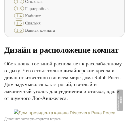
1.2
Столовая
1.3
Гардеробная
1.4
Кабинет
1.5
Спальня
1.6
Ванная комната
Дизайн и расположение комнат
Обстановка гостиной располагает к расслабленному
отдыху. Чего стоят только дизайнерские кресла и
диван от известного во всем мире дома Ralph Pucci.
Дом задумывался как строгий, светлый и
лаконичный уголок для уединения и отдыха, вдали
u
от шумного Лос-Анджелеса.
Ф
О
Т
О:
ell
e
d
e
c
o
r
a
ti
o
n.
r
Дополняет гостиную открытая терраса