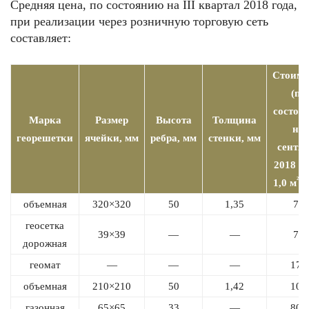
Средняя цена, по состоянию на III квартал 2018 года,
при реализации через розничную торговую сеть
составляет:
Стоимо
(по
состоя
Марка
Размер
Высота
Толщина
на
георешетки
ячейки,
мм
ребра,
мм
стенки,
мм
сентяб
2018 г.)
²
1,0 м
,
р
объемная
320×320
50
1,35
75
геосетка
39×39
—
—
72
дорожная
геомат
—
—
—
178
объемная
210×210
50
1,42
100
газонная
65×65
33
—
800