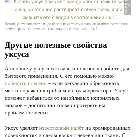
u
Ф
О
Т
О:
ki
t
c
h
e
n
d
e
c
o
ri
u
m.
r
Кстати, уксус поможет вам до блеска намыть сами окна, он отлично растворяет
любую грязь, если смешать его с водой в соотношении 1 к 1
Другие полезные свойства
уксуса
А вообще у уксуса есть масса полезных свойств для
бытового применения. С его помощью можно
победить плесень
– если регулярно обрызгивать
место поражения грибком из пульверизатора. Уксус
поможет избавиться от назойливых неприятных
запахов – достаточно только протереть им
проблемное место.
Уксус удаляет
известковый налёт
на хромированных
поверхностях и следы воска с дерева или ткани. С