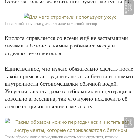
Остаётся только включить инструмент минут на 10.
m
Ф
О
Т
О:
s
t
r
o
y
-
b
e
t
o
n.
c
o
После такой промывки удаляется даже застывший раствор
Кислота справляется со всеми ещё не застывшими
связями в бетоне, а камни разбивают массу и
отделяют её от металла.
Единственное, что нужно обязательно сделать после
такой промывки – удалить остатки бетона и промыть
внутренности бетономешалки обычной водой.
Уксусная кислота даже в небольших концентрациях
довольно агрессивна, так что нужно исключить её
долгое соприкосновение с металлом.
u
Ф
О
Т
О:
v
d
s
s
t
r
o
-
y.
r
Таким образом можно периодически чистить все инструменты, которые