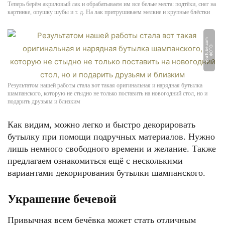
Теперь берём акриловый лак и обрабатываем им все белые места: подтёки, снег на
картинке, опушку шубы и т. д. На лак притрушиваем мелкие и крупные блёстки
m
Ф
О
Т
О:
Y
o
u
T
u
b
e.
c
o
Результатом нашей работы стала вот такая оригинальная и нарядная бутылка
шампанского, которую не стыдно не только поставить на новогодний стол, но и
подарить друзьям и близким
Как видим, можно легко и быстро декорировать
бутылку при помощи подручных материалов. Нужно
лишь немного свободного времени и желание. Также
предлагаем ознакомиться ещё с несколькими
вариантами декорирования бутылки шампанского.
Украшение бечевой
Привычная всем бечёвка может стать отличным