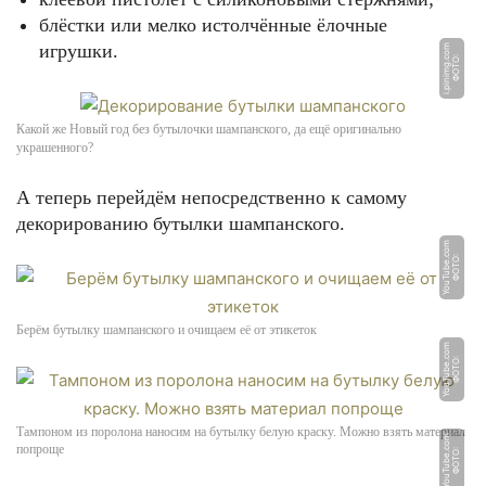
блёстки или мелко истолчённые ёлочные
игрушки.
m
Ф
О
Т
О:
i.
pi
ni
m
g.
c
o
Какой же Новый год без бутылочки шампанского, да ещё оригинально
украшенного?
А теперь перейдём непосредственно к самому
декорированию бутылки шампанского.
m
Ф
О
Т
О:
Y
o
u
T
u
b
e.
c
o
Берём бутылку шампанского и очищаем её от этикеток
m
Ф
О
Т
О:
Y
o
u
T
u
b
e.
c
o
Тампоном из поролона наносим на бутылку белую краску. Можно взять материал
m
попроще
Ф
О
Т
О:
Y
o
u
T
u
b
e.
c
o