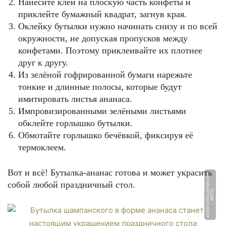
Нанесите клей на плоскую часть конфеты и
приклейте бумажный квадрат, загнув края.
Оклейку бутылки нужно начинать снизу и по всей
окружности, не допуская пропусков между
конфетами. Поэтому приклеивайте их плотнее
друг к другу.
Из зелёной гофрированной бумаги нарежьте
тонкие и длинные полосы, которые будут
имитировать листья ананаса.
Импровизированными зелёными листьями
обклейте горлышко бутылки.
Обмотайте горлышко бечёвкой, фиксируя её
термоклеем.
Вот и всё! Бутылка-ананас готова и может украсить
t
собой любой праздничный стол.
Ф
О
Т
О:
a
v
a
t
a
r
s.
m
d
s.
y
a
n
d
e
x.
n
e