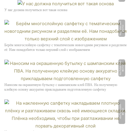
У нас должна получиться вот такая основа
m
Ф
О
Т
О:
Y
o
u
T
u
b
e.
c
o
Берём многослойную салфетку с тематическим новогодним рисунком и разделяем
её. Нам понадобится только верхний слой с изображением
m
Ф
О
Т
О:
Y
o
u
T
u
b
e.
c
o
Наносим на окрашенную бутылку с шампанским клей ПВА. На полученную
клейкую основу аккуратно прикладываем подготовленную салфетку
m
Ф
О
Т
О:
Y
o
u
T
u
b
e.
c
o