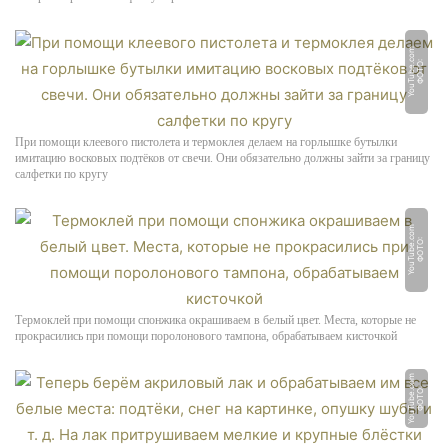
m
Ф
О
Т
О:
Y
o
u
T
u
b
e.
c
o
При помощи клеевого пистолета и термоклея делаем на горлышке бутылки
имитацию восковых подтёков от свечи. Они обязательно должны зайти за границу
салфетки по кругу
m
Ф
О
Т
О:
Y
o
u
T
u
b
e.
c
o
Термоклей при помощи спонжика окрашиваем в белый цвет. Места, которые не
прокрасились при помощи поролонового тампона, обрабатываем кисточкой
m
Ф
О
Т
О:
Y
o
u
T
u
b
e.
c
o