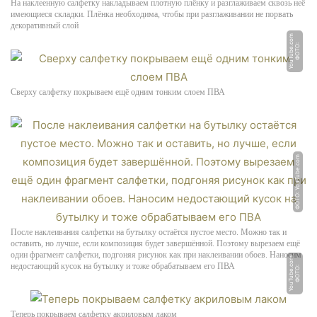
На наклеенную салфетку накладываем плотную плёнку и разглаживаем сквозь неё
имеющиеся складки. Плёнка необходима, чтобы при разглаживании не порвать
декоративный слой
m
Ф
О
Т
О:
Y
o
u
T
u
b
e.
c
o
Сверху салфетку покрываем ещё одним тонким слоем ПВА
ФОТО: YouTube.com
После наклеивания салфетки на бутылку остаётся пустое место. Можно так и
оставить, но лучше, если композиция будет завершённой. Поэтому вырезаем ещё
один фрагмент салфетки, подгоняя рисунок как при наклеивании обоев. Наносим
m
недостающий кусок на бутылку и тоже обрабатываем его ПВА
Ф
О
Т
О:
Y
o
u
T
u
b
e.
c
o
Теперь покрываем салфетку акриловым лаком