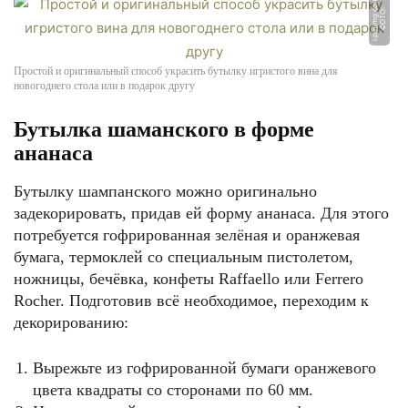
m
Ф
О
Т
О:
i.
pi
ni
m
g.
c
o
Простой и оригинальный способ украсить бутылку игристого вина для
новогоднего стола или в подарок другу
Бутылка шаманского в форме
ананаса
Бутылку шампанского можно оригинально
задекорировать, придав ей форму ананаса. Для этого
потребуется гофрированная зелёная и оранжевая
бумага, термоклей со специальным пистолетом,
ножницы, бечёвка, конфеты Raffaello или Ferrero
Rocher. Подготовив всё необходимое, переходим к
декорированию:
Вырежьте из гофрированной бумаги оранжевого
цвета квадраты со сторонами по 60 мм.